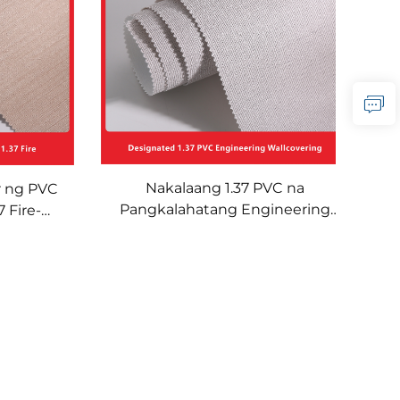
ing Area
Dekorasyong Pader para sa
Malalaking Area
Nakalaang 1.37 PVC na
r ng PVC
Pangkalahatang Engineering
7 Fire-
Wallcovering para sa Mga Hotel
g para sa
sa Kadena, Base na Tela,
 Vienna,
Wallcovering na Nakakatigil ng
n
Apoy, Tagagawa, Hindi
Nakakawala ng Tela, 2.8 Metro