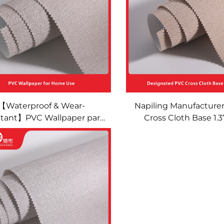
orasyon sa Pader para sa
Pader para sa Malalak
Malalaking Area
【Waterproof & Wear-
Napiling Manufacture
stant】PVC Wallpaper para
Cross Cloth Base 1.3
a Bahay (Living Room &
Retardant Wallcoverin
om) - Minimalist na Solido
Mga Hotel na Lavande,
Kulay na Seamless na
at Kyriad Chai
covering, Madaling Linisin
Decoration para sa Bahay