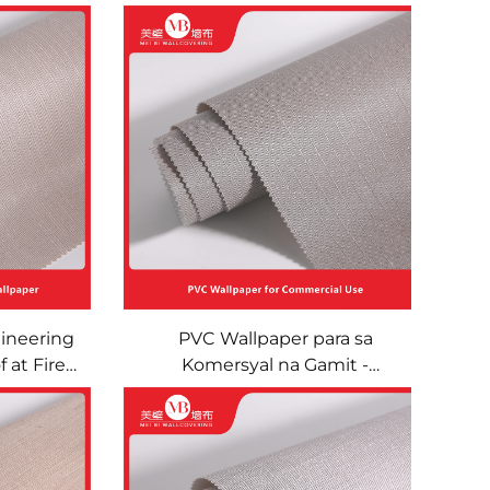
ineering
PVC Wallpaper para sa
 at Fire-
Komersyal na Gamit -
sa Pader
Waterproof at Fire-Retardant na
pisina at
Panakip sa Pader para sa Mga
 at Wear-
Hotel at Guesthouse na
syon sa
Proyekto, Wear-Resistant na