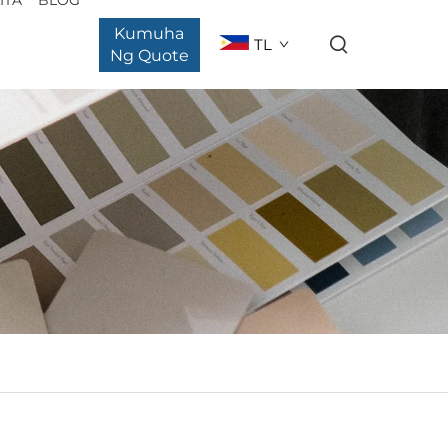
Kumuha
TL
Ng Quote