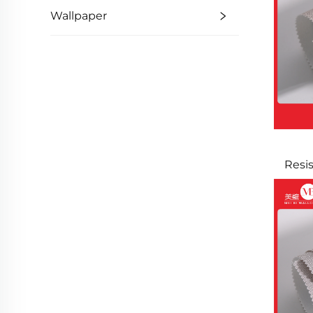
Dek
Wallpaper
Resi
s
Bedro
Wall
na 