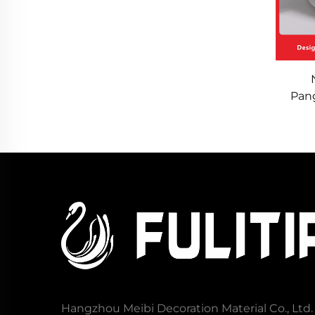
Pan
Wallc
s
Wall
Naka
Hangzhou Meibi Decoration Material Co., Ltd.