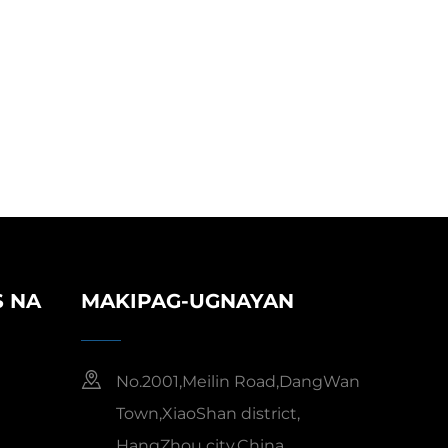
S NA
MAKIPAG-UGNAYAN
No.2001,Meilin Road,DangWan
Town,XiaoShan district,
HangZhou city,China