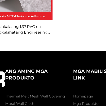
Nakalaang 1.37 PVC na
gkalahatang Engineering
overing para sa Mga Hotel
a Kadena, Base na Tela,
covering na Nakakatigil ng
Apoy, Tagagawa, Hindi
kawala ng Tela, 2.8 Metro
ANG AMING MGA
MGA MABILI
PRODUKTO
LINK
Thermal Melt Mesh Wall Covering
Homepage
Mural Wall Cloth
Mga Produkto