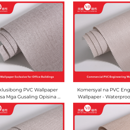
klusibong PVC Wallpaper
Komersyal na PVC Eng
 sa Mga Gusaling Opisina -
Wallpaper - Waterproof
erproof, Fire-Retardant,
Retardant na Panakip 
atch-Resistant, at Wear-
para sa Mga Gusaling O
stant na Panakip sa Pader,
Mall, Scratch-Resistant
ersyal na Engineering na
Resistant na Dekora