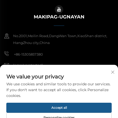
MAKIPAG-UGNAYAN
No.2001,Meilin Road,DangWan Town,XiaoShan district,
HangZhou city,China
+86-15305857380
[email protected]
We value your privacy
We use cookies and similar tools to provide our services.
Copyright © 2026 Hangzhou Meibi Decoration Materials Co., Ltd. Ang
If you don't want to accept all cookies, click Personalize
lahat ng karapatan ay nakareserba.
Patakaran sa Pagkakapribado
cookies.
Accept all
Personalize cookies