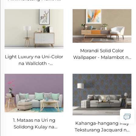
Teksturang Wallpaper -
Delikadong Tekstura +
Kumikinang na
Pakiramdam, Dekorasyon
sa Pader para sa Sala,
Kuwarto at Silid-Aralan
Morandi Solid Color
Light Luxury na Uni-Color
Wallpaper - Malambot na
na Wallcloth -
mga Tono at Versatil na
Magandang Tekstura at
Estilo, Dekorasyong
Walang Disenyo,
Materyal para sa Foyer,
Pandekorasyong Materyal
Koridor, at Accent Wall ng
sa Pader para sa Sala,
Kuwarto
Kuwarto at Buong Bahay
sa Modernong
Minimalistang Estilo
1. Mataas na Uri ng
Kahanga-hangang May
Solidong Kulay na
Teksturang Jacquard na
Wallpaper - Hindi