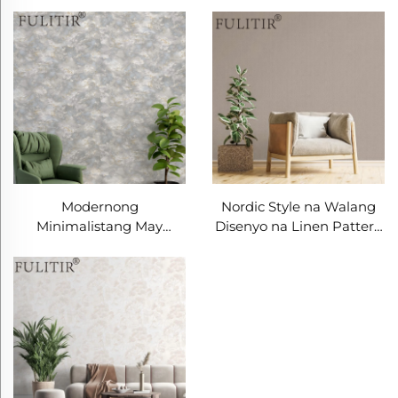
Wallpaper - Hindi
Madaling Madumihan,
Sumusubok sa Paggamit
Hindi Madaling
at Anti-Stain na
Magastusin at Madaling
Nangungunang
Pangalagaan, Angkop na
Pagpipilian para sa
Dekorasyong Pader para
Modernong Bahay na
sa Mga Sala, Kuwarto, at
Pader
Buong Bahay
Modernong
Nordic Style na Walang
Minimalistang May
Disenyo na Linen Pattern
Tekstura ng Linen Pattern
Wallpaper - Simple at
Wallpaper - Tatlong-
Walang Disenyo na
Dimensiyonal na Tactile
Panakip sa Pader para sa
Wall Covering para sa
Sala, Maaaring Pumili ng
Bedroom Headboard
Maraming Kulay
Background Wall, Eco-
Friendly na Materyal,
Maramihang Kulay na