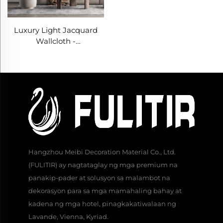
Available
Luxury Light Jacquard
Wallcloth -
Napakagandang
Jacquard Texture para sa
Pasting ng Buong Bahay,
Tumutunaw sa Paggamit
at Anti-Pagkakadumi,
Angkop sa Parehong
Living Room at Bedroom
Hangzhou Meibi Decoration Material Co., Ltd.
(FULITIR) ay nagtataglay ng mga premium na
panakip-pader at solusyon sa malambot na
dekorasyon para sa mga mamahaling bahay at
kadena ng mga hotel, pinagkakatiwalaan ng
Lavande, Vienna, Kyriad.