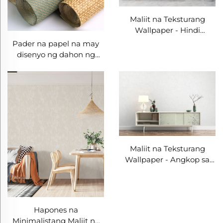
Maliit na Teksturang
Wallpaper - Hindi
Madaling Masira, Hindi
Pader na papel na may
Madaling Makabulok at
disenyo ng dahon ng
Madaling Linisin, Angkop
damo na may mataas na
para sa Modernong Estilo,
pakiramdam, likas at eco-
Dekorasyon sa Pader
friendly na tridimensional
upang Mabawasan ang
na papel sa pader, hindi
Pagod ng Mata
nakakapit na makapal na
mga sticker na gawa sa
sisal at rattan, wholesaler
ng tagagawa
Maliit na Teksturang
Wallpaper - Angkop sa
Iba't Ibang Estilo,
Delikadong Tekstura na
Nagpapahusay sa
Kagandahan ng Espasyo,
Hapones na
Madaling Alagaan
Minimalistang Maliit na