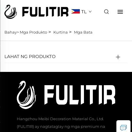
TL
>
>
Bahay>
Mga Produkto
Kurtina
Mga Bata
LAHAT NG PRODUKTO
Hangzhou Meibi Decoration Material Co., Ltd.
(FULITIR) ay nagtataglay ng mga premium na