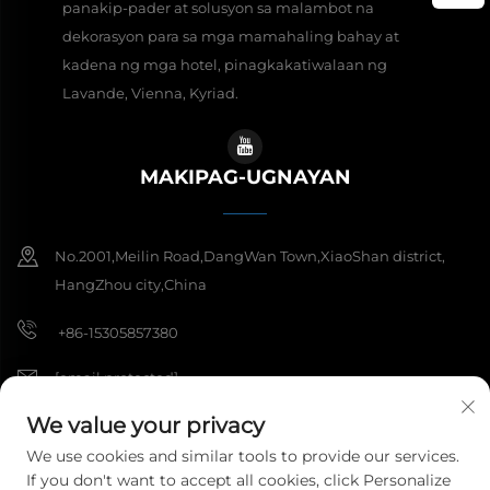
panakip-pader at solusyon sa malambot na
dekorasyon para sa mga mamahaling bahay at
kadena ng mga hotel, pinagkakatiwalaan ng
Lavande, Vienna, Kyriad.
MAKIPAG-UGNAYAN
No.2001,Meilin Road,DangWan Town,XiaoShan district,
HangZhou city,China
+86-15305857380
[email protected]
We value your privacy
We use cookies and similar tools to provide our services.
Copyright © 2026 Hangzhou Meibi Decoration Materials Co., Ltd. Ang
If you don't want to accept all cookies, click Personalize