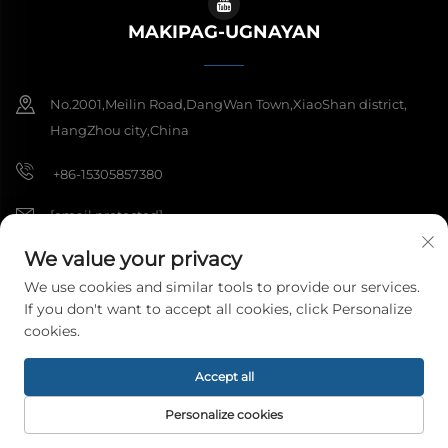
MAKIPAG-UGNAYAN
No.2001,Meilin Road,DangWan Town,XiaoShan district,
HangZhou city,China
+86-15305857380
[email protected]
We value your privacy
We use cookies and similar tools to provide our services.
Copyright © 2026 Hangzhou Meibi Decoration Materials Co., Ltd. Ang
If you don't want to accept all cookies, click Personalize
lahat ng karapatan ay nakareserba.
Patakaran sa Pagkakapribado
cookies.
Accept all
Personalize cookies
HOMEPAGE
MGA PRODUKTO
EMAIL
TEL