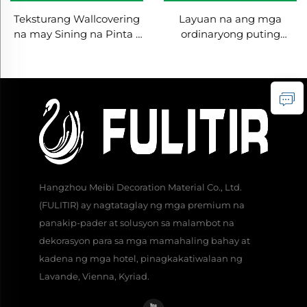
Teksturang Wallcovering
Layuan na ang mga
na may Sining na Pinta -
ordinaryong puting
Bagong Estilo ng Tsino,
pader! Art Paint
Hindi Madaling Masira at
Wallcovering: 3D Textures
Lumot, Angkop para sa
+ Eco-Friendly Materials,
Accent Wall sa
mabuhay sa natural na
Headboard ng Kuwarto
texture
Hangzhou Meibi Decoration Material Co., Ltd.
(FULITIR) ay nagtataglay ng mga premium na
panakip-pader at solusyon sa malambot na
dekorasyon para sa mga mamahaling bahay at
kadena ng mga hotel, pinagkakatiwalaan ng
Lavande, Vienna, Kyriad.