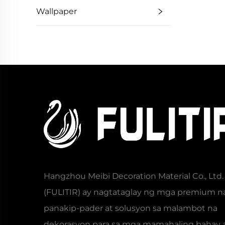
Wallpaper
Whol
may 
na D
Angk
B
Hangzhou Meibi Decoration Material Co., Ltd.
(FULITIR) ay nagtataglay ng mga premium n
panakip-pader at solusyon sa malambot na
dekorasyon para sa mga mamahaling bahay 