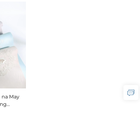
 na May
ong
 Putol na
overings
gaan na
 Dulo at