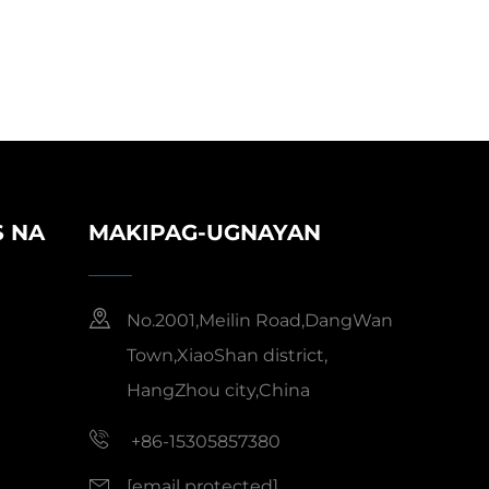
, Angkop
t Silid-
S NA
MAKIPAG-UGNAYAN
No.2001,Meilin Road,DangWan
Town,XiaoShan district,
HangZhou city,China
+86-15305857380
[email protected]