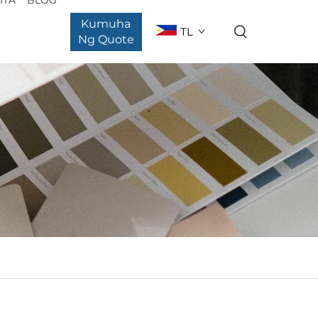
Kumuha
TL
Ng Quote