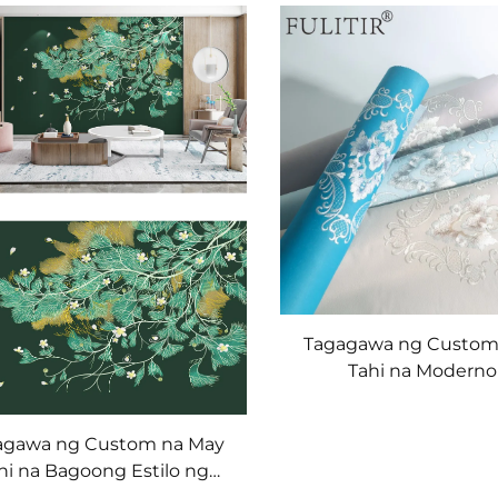
Tagagawa ng Custom
Tahi na Modern
Wallcoverings - Walang
Whole-House na Wallc
agawa ng Custom na May
na may Estilo ng Ma
hi na Bagoong Estilo ng
Kagandahan, Mataas na
coverings - Walang Tahi na