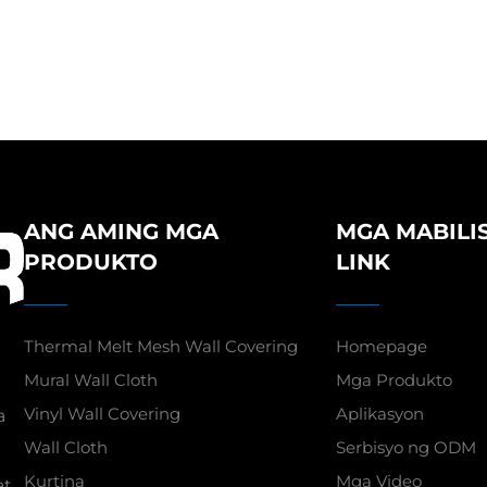
Mataas na Katiyakan
e-House Wallcoverings na
para sa Silid-tulugan a
Light Luxury Style, Mataas
tambayan.
ulo at Mataas na Tumpak,
op para sa Background ng
edroom at Living Room
ANG AMING MGA
MGA MABILI
PRODUKTO
LINK
Thermal Melt Mesh Wall Covering
Homepage
Mural Wall Cloth
Mga Produkto
Vinyl Wall Covering
Aplikasyon
a
Wall Cloth
Serbisyo ng ODM
Kurtina
Mga Video
at