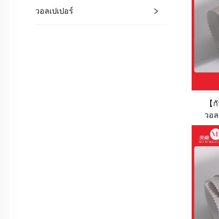
วอลเปเปอร์
【กั
วอลเ
(
วอลเปเ
ตก