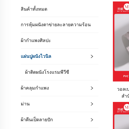
สินค้าทั้งหมด
การหุ้มผนังตาข่ายละลายความร้อน
ผ้ากำแพงศิลปะ
แผ่นปูผนังไวนิล
ผ้าติดผนังโรงแรมพีวีซี
ผ้าคลุมกำแพง
วอลเป
สำน
หน่ว
ม่าน
เสียด
สำหรั
ผ้าตีนเป็ดลายปัก