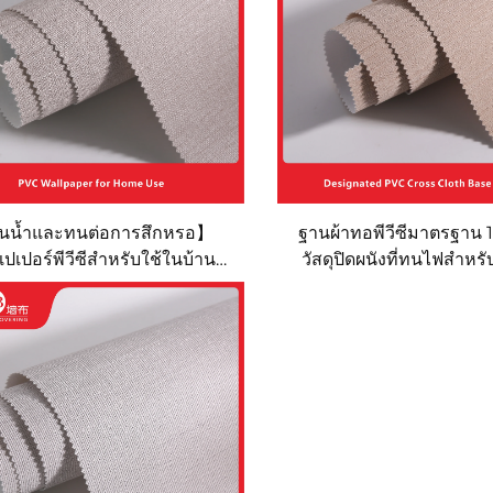
นน้ำและทนต่อการสึกหรอ】
ฐานผ้าทอพีวีซีมาตรฐาน 1.3
ปเปอร์พีวีซีสำหรับใช้ในบ้าน
วัสดุปิดผนังที่ทนไฟสำห
ห้องนั่งเล่นและห้องนอน) -
เครือ Lavande, Vienna แ
ปอร์ไร้รอยต่อสีทึบแบบมินิมอล
แต่งบ้านทำความสะอาดง่าย