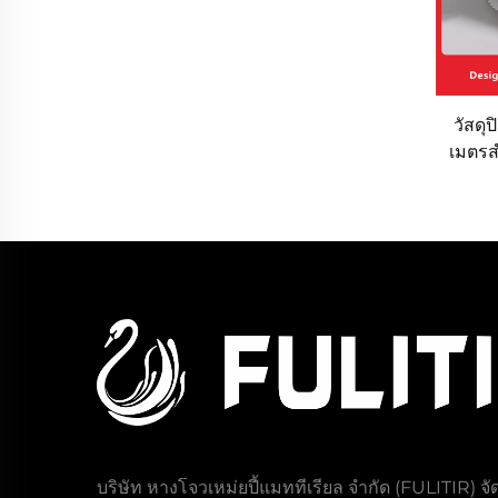
วัสดุ
เมตรส
ทอ วั
บริษัท หางโจวเหม่ยปี้แมททีเรียล จำกัด (FULITIR) จั