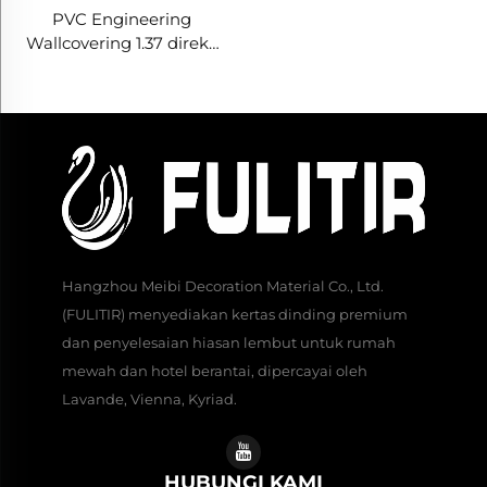
PVC Engineering
Wallcovering 1.37 direka
untuk Hotel Rantai, Kain
Silang, Wallcovering
Tahan Api, Pengilang,
Kain Bukan Tenunan, 2.8
Meter
Hangzhou Meibi Decoration Material Co., Ltd.
(FULITIR) menyediakan kertas dinding premium
dan penyelesaian hiasan lembut untuk rumah
mewah dan hotel berantai, dipercayai oleh
Lavande, Vienna, Kyriad.
HUBUNGI KAMI