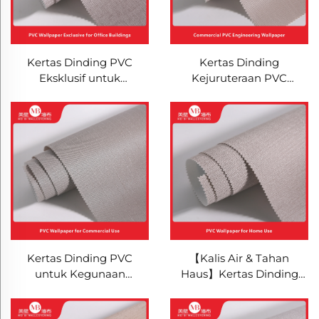
Kertas Dinding PVC
Kertas Dinding
Eksklusif untuk
Kejuruteraan PVC
Bangunan Pejabat -
Komersial - Penutup
Penutup Dinding Kali Air,
Dinding Kalis Air &
Rintangan Api, Tahan
Rintangan Api untuk
Calar & Tahan Lasak,
Bangunan Pejabat &
Hiasan Dinding
Pusat Beli-belah, Hiasan
Kejuruteraan Komersial
Dinding Tahan Calar &
untuk Pemasangan
Tahan Lasak untuk
Kawasan Luas
Pemasangan Kawasan
Luas
Kertas Dinding PVC
【Kalis Air & Tahan
untuk Kegunaan
Haus】Kertas Dinding
Komersial - Penutup
PVC untuk Kegunaan
Dinding Kalis Air &
Rumah (Ruang Tamu &