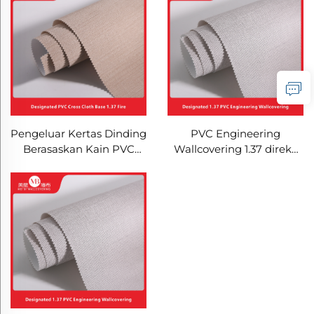
Rintangan Api untuk
Bilik Tidur) - Penutup
Projek Hotel & Rumah
Dinding Tanpa
Tetamu, Bahan Hiasan
Sambungan Warna Padu
Dinding Tahan Lasak
Minimalis, Kertas Dinding
untuk Pemasangan
Hiasan Rumah Mudah
Kawasan Luas
Dibersihkan
PVC Engineering
Pengeluar Kertas Dinding
Wallcovering 1.37 direka
Berasaskan Kain PVC
untuk Hotel Rantai, Kain
Silang Piawai 1.37 Tahan
Silang, Wallcovering
Api untuk Rantai Hotel
Tahan Api, Pengilang,
Lavande, Vienna, dan
Kain Bukan Tenunan, 2.8
Kyriad
Meter