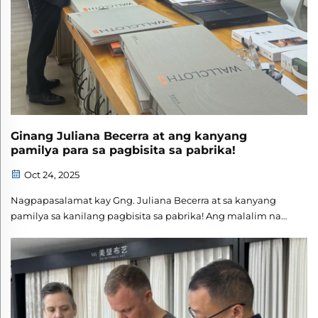
Ginang Juliana Becerra at ang kanyang
pamilya para sa pagbisita sa pabrika!
Oct 24, 2025
Nagpapasalamat kay Gng. Juliana Becerra at sa kanyang
pamilya sa kanilang pagbisita sa pabrika! Ang malalim na
talakayan tungkol sa mga teknikal na detalye at sa
hinaharap na pakikipagtulungan ay nagbigay ng matibay
na pundasyon para sa aming posibleng pakikipagsosyo.
Inaasam namin ang pagbuo ng isang pananagutang
samahan kasama ang ...