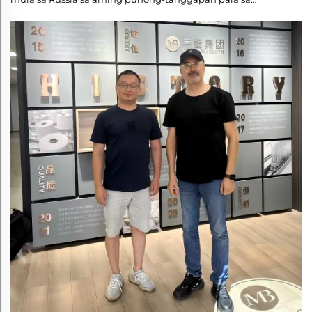
inspeksyon, ang Meibi ay ang pinagmumunang pabrika
para sa mataas na kalidad na Vinyl PVC na panlangis ng
pader at tela para sa panlangis ng pader! Malaking Balita!
Ang aming pabrika ay kamakailan lamang pumasa sa
mahigpit na pagsusuri ng pabrika...