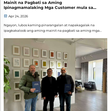
Mainit na Pagbati sa Aming
Ipinagmamalaking Mga Customer mula sa
Russia na Bumibisita sa Aming Kumpanya
Apr 24, 2026
Ngayon, lubos kaming pinarangalan at napakagalak na
ipagkakaloob ang aming mainit na pagbati sa aming mga
prestihiyosong customer mula sa Russia na pumunta nang
malayo upang bisitahin ang aming kumpanya. Ang
pagkakaroon ninyo rito ay isang dakilang kasiyahan, at
lubos naming pinahahalagahan ang mahalagang
oportunidad na ito...