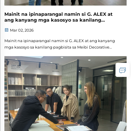
Mainit na ipinaparangal namin si G. ALEX at
ang kanyang mga kasosyo sa kanilang
pagbisita sa Meibi
Mar 02, 2026
Mainit na ipinaparangal namin si G. ALEX at ang kanyang
mga kasosyo sa kanilang pagbisita sa Meibi Decorative
Materials Company. Ang aming mga customer ay nagpakita
ng malaking pagpapahalaga sa aming mga produkto ng
wall fabric at umaasa sa karagdagang pakikipagtulungan.
Maligayang pagdating din sa Chongqing!