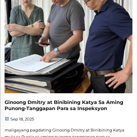
Ginoong Dmitry at Binibining Katya Sa Aming
Punong-Tanggapan Para sa Inspeksyon
Sep 18, 2025
maligayang pagdating Ginoong Dmitry at Binibining Katya
mula sa Russia sa aming punong-tanggapan para sa