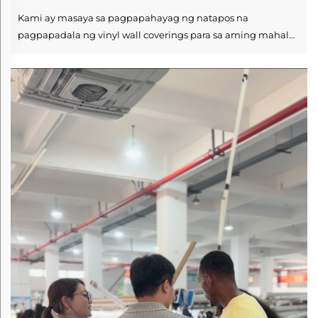
Kami ay masaya sa pagpapahayag ng natapos na
pagpapadala ng vinyl wall coverings para sa aming mahal
na kapanampinkan sa Vietnam. Ang lahat ng kalakal ay
maingat na nakapack sa mga standard export pallet at
maayos na iniload sa barko. Ipinagkaloob na namin ang
opisyal na FORM E Certificate of Ori...