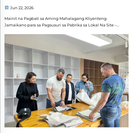
Jun 22, 2026
Mainit na Pagbati sa Aming Mahalagang Kliyenteng
Jamaikano para sa Pagsusuri sa Pabrika sa Lokal Na Site –
Ang aming pambihirang karangalan ay ibigay ang mainit
na pagbati sa aming pinahahalagahan kliyenteng
Jamaikano upang bisitahin ang aming pabrika ng
wallpaper sa Hangzhou para sa pagsusuri sa lokasyon at
komunikasyon sa negosyo...