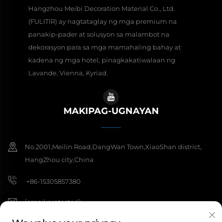
Hangzhou Meibi Decoration Material Co., Ltd.
(FULITIR) ay nagtataglay ng mga premium na
panakip-pader at solusyon sa malambot na
dekorasyon para sa mga mamahaling bahay at
kadena ng mga hotel, pinagkakatiwalaan ng
Lavande, Vienna, Kyriad.
MAKIPAG-UGNAYAN
No.2001,Meilin Road,DangWan Town,XiaoShan district,
HangZhou city,China
+86-15305857380
[email protected]