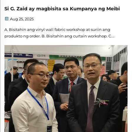
Si G. Zaid ay magbisita sa Kumpanya ng Meibi
Aug 25, 2025
A. Bisitahin ang vinyl wall fabric workshop at suriin ang
produkto ng order. B. Bisitahin ang curtain workshop. C.
Bisitahin ang headquarters at eksibisyon ng kumpanya. Ito
ay isang epektibong pagbisita, at maraming salamat sa mga
mungkahi ni G. Ziad! H...