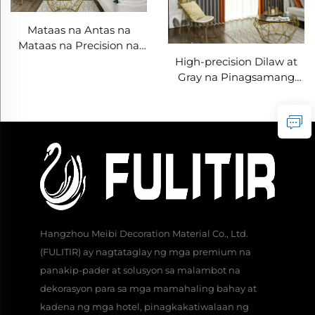
Mataas na Antas na
Mataas na Precision na
Mga Kurtina - Velvet-
High-precision Dilaw at
Textured na Blackout
Gray na Pinagsamang
Curtains, Decor-Grade na
Curtain na May Light-
Draping Curtains para sa
Shielding, Mute Track
Living Room Accent Wall
Design, Modernong
Minimalist na Mga Kulay
na Nakabatay sa Kulay
Hangzhou Meibi Decoration Material Co., Ltd.
(FULITIR) ay nagtataglay ng mga premium na
panakip-pader at solusyon sa malambot na
dekorasyon para sa mga mamahaling bahay at
kadena ng mga hotel, pinagkakatiwalaan ng