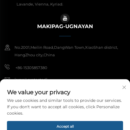
Lavande, Vienna, Kyriad.
MAKIPAG-UGNAYAN
No.2001,Meilin Road,DangWan Town,XiaoShan district,
HangZhou city,China
+86-15305857380
[email protected]
We value your privacy
We use cookies and similar tools to provide our services.
Copyright © 2026 Hangzhou Meibi Decoration Materials Co., Ltd. Ang
If you don't want to accept all cookies, click Personalize
lahat ng karapatan ay nakareserba.
Patakaran sa Pagkakapribado
cookies.
Accept all