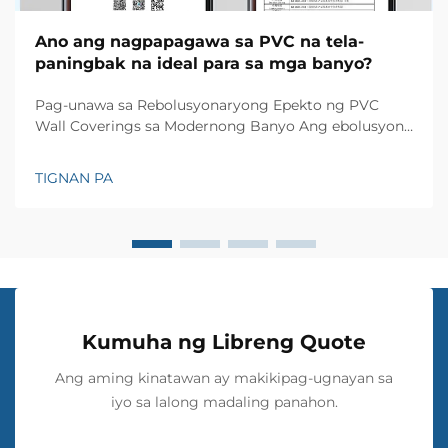
Ano ang nagpapagawa sa PVC na tela-
paningbak na ideal para sa mga banyo?
Pag-unawa sa Rebolusyonaryong Epekto ng PVC
Wall Coverings sa Modernong Banyo Ang ebolusyon
ng disenyo ng banyo ay saksi sa maraming mga
inobasyon, ngunit kakaunti lamang ang mga
TIGNAN PA
materyales na nagdulot ng malaking epekto tulad ng
PVC wall cloth. Ang materyal na ito ay napakaraming
gamit at...
Kumuha ng Libreng Quote
Ang aming kinatawan ay makikipag-ugnayan sa
iyo sa lalong madaling panahon.