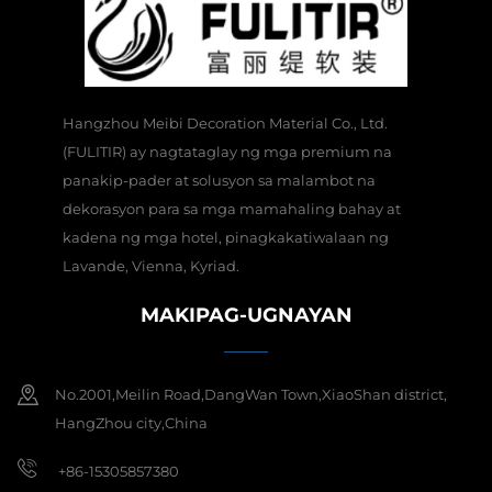
Hangzhou Meibi Decoration Material Co., Ltd.
(FULITIR) ay nagtataglay ng mga premium na
panakip-pader at solusyon sa malambot na
dekorasyon para sa mga mamahaling bahay at
kadena ng mga hotel, pinagkakatiwalaan ng
Lavande, Vienna, Kyriad.
MAKIPAG-UGNAYAN
No.2001,Meilin Road,DangWan Town,XiaoShan district,
HangZhou city,China
+86-15305857380