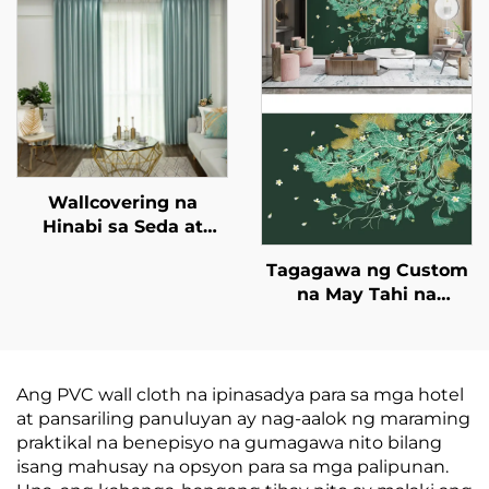
Design, Modernong
Whole-House na
Minimalist na Mga
Wallcoverings na may
Kulay na Nakabatay
Estilo ng Magaan na
sa Kulay
Kagandahan, Mataas
na Dulo at Mataas na
Katiyakan, Angkop
para sa Silid-tulugan
at Silid-tambayan.
Wallcovering na
Hinabi sa Seda at
Cotton: Hinahawakan
Tagagawa ng Custom
ng Seda na
na May Tahi na
Hinahawakan ang
Bagoong Estilo ng
Tekstura ng Cotton,
Wallcoverings -
Nagtatakda ng
Walang Tahi na
Bagong Estetika para
Whole-House
Ang PVC wall cloth na ipinasadya para sa mga hotel
sa Mga Pader
Wallcoverings na may
at pansariling panuluyan ay nag-aalok ng maraming
Light Luxury Style,
praktikal na benepisyo na gumagawa nito bilang
Mataas na Dulo at
isang mahusay na opsyon para sa mga palipunan.
Mataas na Tumpak,