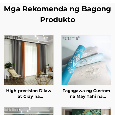
Mga Rekomenda ng Bagong
Produkto
High-precision Dilaw
Tagagawa ng Custom
at Gray na
na May Tahi na
Pinagsamang Curtain
Modernong
na May Light-
Wallcoverings -
Shielding, Mute Track
Walang Putol na