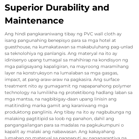
Superior Durability and
Maintenance
Ang hindi pangkaraniwang tibay ng PVC wall cloth ay
isang pangunahing benepisyo para sa mga hotel at
guesthouse, na kumakatawan sa makabuluhang pag-unlad
sa teknolohiya ng panlangis. Ang materyal na ito ay
idinisenyo upang tumagal sa mahihirap na kondisyon ng
mga paligsayang kapaligiran, na mayroong maramihang
layer na konstruksyon na lumalaban sa mga gasgas,
impact, at pang-araw-araw na pagkasira. Ang surface
treatment nito ay gumagamit ng napapanahong polymer
technology na lumilikha ng protektibong hadlang laban sa
mga mantsa, na nagbibigay-daan upang linisin ang
matitinding marka gamit ang karaniwang mga
produktong panglinis. Ang tibay na ito ay nagbubunga ng
malaking pagtitipid sa loob ng panahon, dahil ang
pangangailangan para sa madalas na pagkukumpuni o
kapalit ay malaki ang nabawasan. Ang kakayahang
lumaban ng materyal sa pagpaputi ay nagagarantiya na