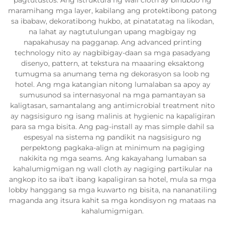
pagtutustos. Ang istruktura ng wall cloth ay binubuo ng
maramihang mga layer, kabilang ang protektibong patong
sa ibabaw, dekoratibong hukbo, at pinatatatag na likodan,
na lahat ay nagtutulungan upang magbigay ng
napakahusay na pagganap. Ang advanced printing
technology nito ay nagbibigay-daan sa mga pasadyang
disenyo, pattern, at tekstura na maaaring eksaktong
tumugma sa anumang tema ng dekorasyon sa loob ng
hotel. Ang mga katangian nitong lumalaban sa apoy ay
sumusunod sa internasyonal na mga pamantayan sa
kaligtasan, samantalang ang antimicrobial treatment nito
ay nagsisiguro ng isang malinis at hygienic na kapaligiran
para sa mga bisita. Ang pag-install ay mas simple dahil sa
espesyal na sistema ng pandikit na nagsisiguro ng
perpektong pagkaka-align at minimum na pagiging
nakikita ng mga seams. Ang kakayahang lumaban sa
kahalumigmigan ng wall cloth ay nagiging partikular na
angkop ito sa iba't ibang kapaligiran sa hotel, mula sa mga
lobby hanggang sa mga kuwarto ng bisita, na nananatiling
maganda ang itsura kahit sa mga kondisyon ng mataas na
kahalumigmigan.