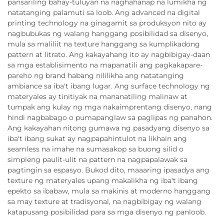
pansariling bahay-tuluyan na naghahanap na lumikha ng
natatanging palamuti sa loob. Ang advanced na digital
printing technology na ginagamit sa produksyon nito ay
nagbubukas ng walang hanggang posibilidad sa disenyo,
mula sa maliliit na texture hanggang sa kumplikadong
pattern at litrato. Ang kakayahang ito ay nagbibigay-daan
sa mga establisimento na mapanatili ang pagkakapare-
pareho ng brand habang nililikha ang natatanging
ambiance sa iba't ibang lugar. Ang surface technology ng
materyales ay tinitiyak na mananatiling malinaw at
tumpak ang kulay ng mga nakaimprentang disenyo, nang
hindi nagbabago o pumapanglaw sa paglipas ng panahon.
Ang kakayahan nitong gumawa ng pasadyang disenyo sa
iba't ibang sukat ay nagpapahintulot na likhain ang
seamless na imahe na sumasakop sa buong silid o
simpleng paulit-ulit na pattern na nagpapalawak sa
pagtingin sa espasyo. Bukod dito, maaaring ipasadya ang
texture ng materyales upang makalikha ng iba't ibang
epekto sa ibabaw, mula sa makinis at moderno hanggang
sa may texture at tradisyonal, na nagbibigay ng walang
katapusang posibilidad para sa mga disenyo ng panloob.