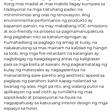
itong mas madali at mas mabilis ilagay kumpara sa
tradisyonal na mga tratuhang pader, na
miniminimise ang oras ng renovasyon. Ang
environmental performance ng produkto ay
kapansin-pansin, na may mababang VOC emissions
at eco-friendly na proseso sa pagmamanupaktura.
Ang paglaban nito sa kahalumigmigan ay
humahadlang sa paglago ng amag at kulay, na
nakakatulong sa mas mainam na kalidad ng hangin
sa loob. Ang mga fire-retardant na katangian ay
nagbibigay ng karagdagang antas ng kaligtasan
para sa mga bisita at kawani. Ang pagkamatatag ng
kulay ng materyales ay nagagarantiya na
mananatiling pare-pareho ang aesthetic appeal sa
paglipas ng panahon, kahit kapag nailantad sa
liwanag ng araw. Higit pa rito, ang walang putol na
aplikasyon ng wall cloth ay lumilikha ng mas
sopistikado at propesyonal na itsura na
nagpapahusay sa kabuuang interior design ng mga
espasyo sa hotel.