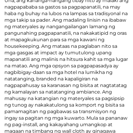
Una, ang kahanga-hangang tibay nito ay malaki ang
Angkop para sa
nagpapababa sa gastos sa pagpapanatili, na may
Background ng
haba ng buhay na lubos na lampas sa tradisyonal na
Bedroom at Living
mga takip sa pader. Ang madaling linisin na ibabaw
Room
ng materyales ay nangangailangan lamang ng
pangunahing pagpapanatili, na nakakatipid ng oras
at mapagkukunan para sa mga kawani ng
housekeeping. Ang mataas na paglaban nito sa
mga gasgas at impact ay tumutulong upang
mapanatili ang malinis na hitsura kahit sa mga lugar
na matao. Ang mga opsyon sa pagpapasadya ay
nagbibigay-daan sa mga hotel na lumikha ng
natatanging, branded na kapaligiran na
nagpapahusay sa karanasan ng bisita at nagtatatag
ng kamalayan sa natatanging ambiance. Ang
mahusay na katangian ng materyales sa pagsipsip
ng tunog ay nakakatulong sa komport ng bisita sa
pamamagitan ng pagbawas sa transmisyon ng
ingay sa pagitan ng mga kuwarto. Mula sa pananaw
ng pag-install, ang kakayahang umangkop at
magaan na timbang ng wall cloth ay ginagawa