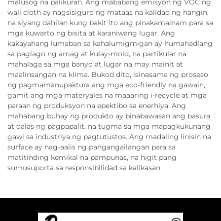
malusog na palikuran. Ang mababang emisyon ng VOC ng
wall cloth ay nagsisiguro ng mataas na kalidad ng hangin,
na siyang dahilan kung bakit ito ang pinakamainam para sa
mga kuwarto ng bisita at karaniwang lugar. Ang
kakayahang lumaban sa kahalumigmigan ay humahadlang
sa paglago ng amag at kulay-mold, na partikular na
mahalaga sa mga banyo at lugar na may mainit at
maalinsangan na klima. Bukod dito, isinasama ng proseso
ng pagmamanupaktura ang mga eco-friendly na gawain,
gamit ang mga materyales na maaaring i-recycle at mga
paraan ng produksyon na epektibo sa enerhiya. Ang
mahabang buhay ng produkto ay binabawasan ang basura
at dalas ng pagpapalit, na tugma sa mga mapagkukunang
gawi sa industriya ng pagtutustos. Ang madaling linisin na
surface ay nag-aalis ng pangangailangan para sa
matitinding kemikal na pampunas, na higit pang
sumusuporta sa responsibilidad sa kalikasan.