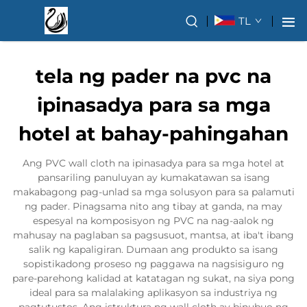
TL
tela ng pader na pvc na
ipinasadya para sa mga
hotel at bahay-pahingahan
Ang PVC wall cloth na ipinasadya para sa mga hotel at
pansariling panuluyan ay kumakatawan sa isang
makabagong pag-unlad sa mga solusyon para sa palamuti
ng pader. Pinagsama nito ang tibay at ganda, na may
espesyal na komposisyon ng PVC na nag-aalok ng
mahusay na paglaban sa pagsusuot, mantsa, at iba't ibang
salik ng kapaligiran. Dumaan ang produkto sa isang
sopistikadong proseso ng paggawa na nagsisiguro ng
pare-parehong kalidad at katatagan ng sukat, na siya pong
ideal para sa malalaking aplikasyon sa industriya ng