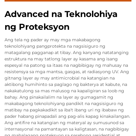
Advanced na Teknolohiya
ng Proteksyon
Ang tela ng pader ay may mga makabagong
teknolohiyang pangprotekta na nagsisiguro ng
matagalang pagganap at tibay. Ang kanyang natatanging
estruktura na may tatlong layer ay kasama ang isang
espesyal na patong sa itaas na nagbibigay ng mahusay na
resistensya sa mga mantsa, gasgas, at radiasyong UV. Ang
gitnang layer ay may antimicrobial na katangian na
aktibong humihinto sa paglago ng bakterya at kabute, na
nakakatulong sa mas malusog na kapaligiran sa loob ng
bahay. Ang pinakailalim na layer ay gumagamit ng
makabagong teknolohiyang pandikit na nagsisiguro ng
matibay na pagkakadikit sa iba't ibang uri ng ibabaw ng
pader habang pinapadali ang pag-alis kapag kinakailangan.
Ang antifire na katangian ng materyal ay sumusunod sa
internasyonal na pamantayan sa kaligtasan, na nagbibigay
ng mahalagang proteksyon sa parehong residential at