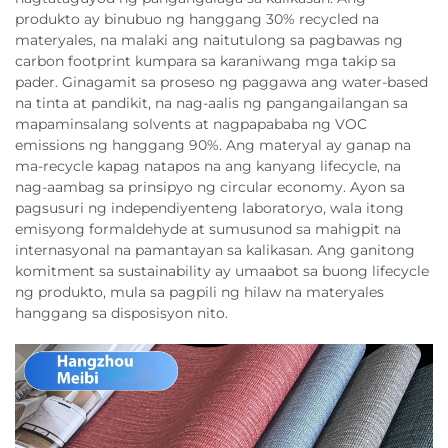
produkto ay binubuo ng hanggang 30% recycled na
materyales, na malaki ang naitutulong sa pagbawas ng
carbon footprint kumpara sa karaniwang mga takip sa
pader. Ginagamit sa proseso ng paggawa ang water-based
na tinta at pandikit, na nag-aalis ng pangangailangan sa
mapaminsalang solvents at nagpapababa ng VOC
emissions ng hanggang 90%. Ang materyal ay ganap na
ma-recycle kapag natapos na ang kanyang lifecycle, na
nag-aambag sa prinsipyo ng circular economy. Ayon sa
pagsusuri ng independiyenteng laboratoryo, wala itong
emisyong formaldehyde at sumusunod sa mahigpit na
internasyonal na pamantayan sa kalikasan. Ang ganitong
komitment sa sustainability ay umaabot sa buong lifecycle
ng produkto, mula sa pagpili ng hilaw na materyales
hanggang sa disposisyon nito.