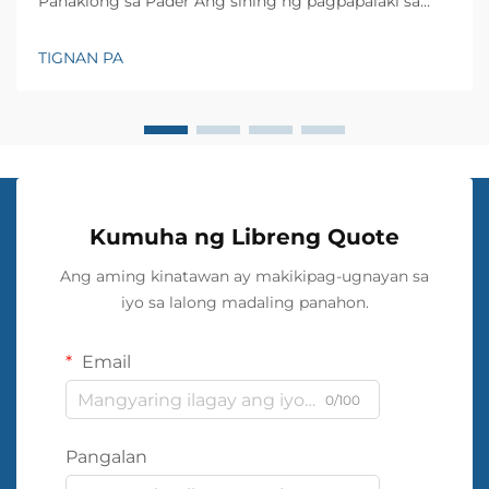
Panaklong sa Pader Ang sining ng pagpapalaki sa
maliit na espasyo ay nagtaka sa mga interior
designer at mga may-ari ng bahay sa loob ng
TIGNAN PA
maraming henerasyon. Isa sa maraming teknik na
magagamit, ang mga disenyo ng panaklong sa pader
ay naging isa sa pinakaepektibong paraan upang...
Kumuha ng Libreng Quote
Ang aming kinatawan ay makikipag-ugnayan sa
iyo sa lalong madaling panahon.
Email
0/100
Pangalan