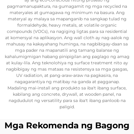
ay ang eco-conscious nitong proseso ng
pagmamanupaktura, na gumagamit ng mga recycled na
materyales at gumagawa ng minimum na basura. Ang
materyal ay malaya sa mapanganib na sangkap tulad ng
formaldehyde, heavy metals, at volatile organic
compounds (VOCs), na nagiging ligtas para sa residential
at komersyal na aplikasyon. Ang wall cloth ay nag-aalok ng
mahusay na kakayahang huminga, na nagbibigay-daan sa
mga pader na mapanatili ang tamang balanse ng
kahalumigmigan habang pinipigilan ang paglago ng amag
at kulay-lila. Ang teknolohiya ng surface treatment nito ay
nagbibigay ng mas mataas na resistensya sa mga gasgas,
UV radiation, at pang-araw-araw na pagkasira, na
nagagarantiya ng matibay na ganda at pagganap.
Madaling mai-install ang produkto sa iba't ibang surface,
kabilang ang concrete, drywall, at wooden panel, na
nagdudulot ng versatility para sa iba't ibang panloob na
paligid.
Mga Rekomenda ng Bagong