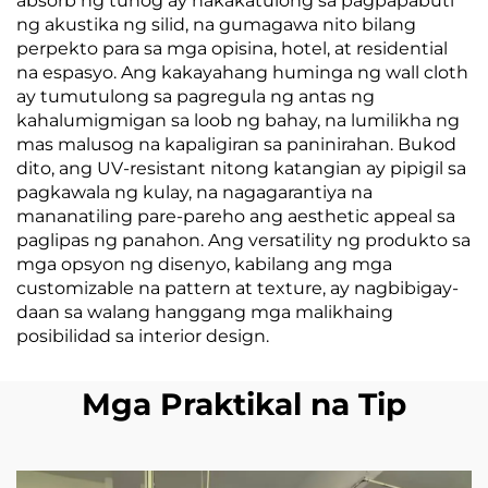
absorb ng tunog ay nakakatulong sa pagpapabuti
ng akustika ng silid, na gumagawa nito bilang
perpekto para sa mga opisina, hotel, at residential
na espasyo. Ang kakayahang huminga ng wall cloth
ay tumutulong sa pagregula ng antas ng
kahalumigmigan sa loob ng bahay, na lumilikha ng
mas malusog na kapaligiran sa paninirahan. Bukod
dito, ang UV-resistant nitong katangian ay pipigil sa
pagkawala ng kulay, na nagagarantiya na
mananatiling pare-pareho ang aesthetic appeal sa
paglipas ng panahon. Ang versatility ng produkto sa
mga opsyon ng disenyo, kabilang ang mga
customizable na pattern at texture, ay nagbibigay-
daan sa walang hanggang mga malikhaing
posibilidad sa interior design.
Mga Praktikal na Tip