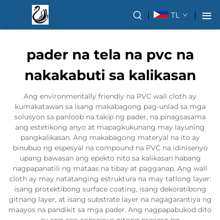
TL
pader na tela na pvc na
nakakabuti sa kalikasan
Ang environmentally friendly na PVC wall cloth ay
kumakatawan sa isang makabagong pag-unlad sa mga
solusyon sa panloob na takip ng pader, na pinagsasama
ang estetikong anyo at mapagkukunang may layuning
pangkalikasan. Ang makabagong materyal na ito ay
binubuo ng espesyal na compound na PVC na idinisenyo
upang bawasan ang epekto nito sa kalikasan habang
nagpapanatili ng mataas na tibay at pagganap. Ang wall
cloth ay may natatanging estruktura na may tatlong layer:
isang protektibong surface coating, isang dekoratibong
gitnang layer, at isang substrate layer na nagagarantiya ng
maayos na pandikit sa mga pader. Ang nagpapabukod dito