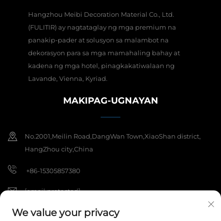
Hangzhou Meibi Decoration Material Co., Ltd.
(FULITIR) ay nagtataglay ng mga premium na
panakip-pader at solusyon sa malambot na
dekorasyon para sa mga mamahaling bahay at
kadena ng mga hotel, pinagkakatiwalaan ng
Lavande, Vienna, Kyriad.
MAKIPAG-UGNAYAN
No.2001,Meilin Road,DangWan Town,XiaoShan district,
HangZhou city,China
+86-15305857380
[email protected]
We value your privacy