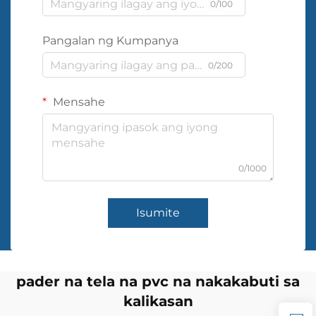
0/100
Pangalan ng Kumpanya
0/200
Mensahe
0/1000
Isumite
pader na tela na pvc na nakakabuti sa
kalikasan