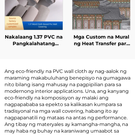
Kulay
Tagagawa, Hindi
Nakakawala ng Tela,
2.8 Metro
Nakalaang 1.37 PVC na
Mga Custom na Mural
Pangkalahatang
ng Heat Transfer para
Engineering
sa Dekorasyon ng
Wallcovering para sa
Pader: Walang Putol
Mga Hotel sa Kadena,
na Panakip sa Pader
Base na Tela,
at Mga Background
Ang eco-friendly na PVC wall cloth ay nag-aalok ng
Wallcovering na
para sa Buong Bahay,
maraming makabuluhang benepisyo na gumagawa
Nakakatigil ng Apoy,
Sala, Koryidor, at Silid-
nito bilang isang mahusay na pagpipilian para sa
Tagagawa, Hindi
Tulugan
modernong interior applications. Una, ang kanyang
Nakakawala ng Tela,
eco-friendly na komposisyon ay malaki ang
2.8 Metro
nagpapababa sa epekto sa kalikasan kumpara sa
tradisyonal na mga wall covering, habang ito ay
nagpapanatili ng mataas na antas ng performance.
Ang tibay ng materyales ay kamangha-mangha, na
may haba ng buhay na karaniwang umaabot sa