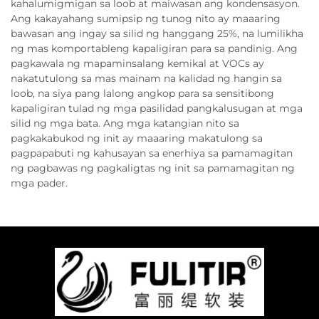
kahalumigmigan sa loob at maiwasan ang kondensasyon.
Ang kakayahang sumipsip ng tunog nito ay maaaring
bawasan ang ingay sa silid ng hanggang 25%, na lumilikha
ng mas komportableng kapaligiran para sa pandinig. Ang
pagkawala ng mapaminsalang kemikal at VOCs ay
nakatutulong sa mas mainam na kalidad ng hangin sa
loob, na siya pang lalong angkop para sa sensitibong
kapaligiran tulad ng mga pasilidad pangkalusugan at mga
silid ng mga bata. Ang mga katangian nito sa
pagkakabukod ng init ay maaaring makatulong sa
pagpapabuti ng kahusayan sa enerhiya sa pamamagitan
ng pagbawas ng pagkaligtas ng init sa pamamagitan ng
mga pader.