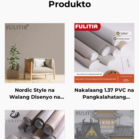
Produkto
Nordic Style na
Nakalaang 1.37 PVC na
Walang Disenyo na
Pangkalahatang
Linen Pattern
Engineering
Wallpaper - Simple at
Wallcovering para sa
Walang Disenyo na
Mga Hotel sa Kadena,
Panakip sa Pader para
Base na Tela,
sa Sala, Maaaring
Wallcovering na
Pumili ng Maraming
Nakakatigil ng Apoy,