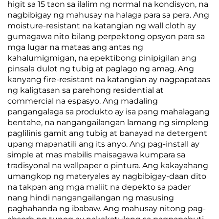
higit sa 15 taon sa ilalim ng normal na kondisyon, na
nagbibigay ng mahusay na halaga para sa pera. Ang
moisture-resistant na katangian ng wall cloth ay
gumagawa nito bilang perpektong opsyon para sa
mga lugar na mataas ang antas ng
kahalumigmigan, na epektibong pinipigilan ang
pinsala dulot ng tubig at paglago ng amag. Ang
kanyang fire-resistant na katangian ay nagpapataas
ng kaligtasan sa parehong residential at
commercial na espasyo. Ang madaling
pangangalaga sa produkto ay isa pang mahalagang
bentahe, na nangangailangan lamang ng simpleng
paglilinis gamit ang tubig at banayad na detergent
upang mapanatili ang its anyo. Ang pag-install ay
simple at mas mabilis maisagawa kumpara sa
tradisyonal na wallpaper o pintura. Ang kakayahang
umangkop ng materyales ay nagbibigay-daan dito
na takpan ang mga maliit na depekto sa pader
nang hindi nangangailangan ng masusing
paghahanda ng ibabaw. Ang mahusay nitong pag-