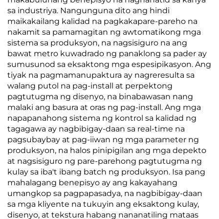
Background Wall, Eco-
Kulay, Mataas na
sa industriya. Nangunguna dito ang hindi
Friendly na Materyal,
Katiyakan, Direkta
maikakailang kalidad na pagkakapare-pareho na
Maramihang Kulay na
mula sa Manufacturer
nakamit sa pamamagitan ng awtomatikong mga
Available
sistema sa produksyon, na nagsisiguro na ang
bawat metro kuwadrado ng panaklong sa pader ay
sumusunod sa eksaktong mga espesipikasyon. Ang
tiyak na pagmamanupaktura ay nagreresulta sa
walang putol na pag-install at perpektong
pagtutugma ng disenyo, na binabawasan nang
malaki ang basura at oras ng pag-install. Ang mga
napapanahong sistema ng kontrol sa kalidad ng
tagagawa ay nagbibigay-daan sa real-time na
pagsubaybay at pag-iiwan ng mga parameter ng
produksyon, na halos pinipigilan ang mga depekto
at nagsisiguro ng pare-parehong pagtutugma ng
kulay sa iba't ibang batch ng produksyon. Isa pang
mahalagang benepisyo ay ang kakayahang
umangkop sa pagpapasadya, na nagbibigay-daan
sa mga kliyente na tukuyin ang eksaktong kulay,
disenyo, at tekstura habang nananatiling mataas