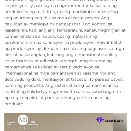
inspeksyon ay patuloy na nagmomonitor sa kalidad ng
produkto nang real-time, upang madiskubre at ma-flag
ang anumang paglihis sa mga espesipikasyon. Ang
pasilidad ay mahigpit na nagpapanatili ng kontrol sa
kapaligiran, kabilang ang temperatura, kahalumigmigan, at
pamamahala sa alikabok, upang matiyak ang
pinakamainam na kondisyon sa produksyon. Bawat batch
ng produksyon ay dumaan sa masusing pagsusuri sa mga
pisikal na katangian, kabilang ang dimensional stability,
color fastness, at adhesion strength. Ang sistema ng
pamamahala sa kalidad ay sertipikado ayon sa
internasyonal na mga pamantayan at kasama rito ang
detalyadong dokumentasyon at traceability para sa bawat
batch ng produkto. Ang sistematikong pamamaraan sa
control ng kalidad ay nagreresulta sa napakababang rate
ng mga depekto at pare-parehong performance ng
produkto.