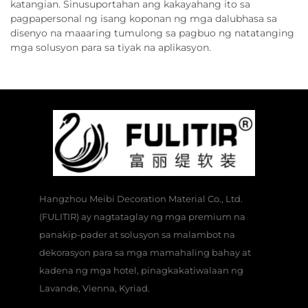
katangian. Sinusuportahan ang kakayahang ito sa
pagpapersonal ng isang koponan ng mga dalubhasa sa
disenyo na maaaring tumulong sa pagbuo ng natatanging
mga solusyon para sa tiyak na aplikasyon.
Hangzhou Meibi Decoration Material Co., Ltd.
(FULITIR) ay nagtataglay ng mga premium na
panakip-pader at solusyon sa malambot na
dekorasyon para sa mga mamahaling bahay at
kadena ng mga hotel, pinagkakatiwalaan ng
Lavande, Vienna, Kyriad.