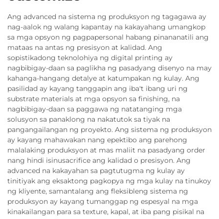
Ang advanced na sistema ng produksyon ng tagagawa ay
nag-aalok ng walang kapantay na kakayahang umangkop
sa mga opsyon ng pagpapersonal habang pinananatili ang
mataas na antas ng presisyon at kalidad. Ang
sopistikadong teknolohiya ng digital printing ay
nagbibigay-daan sa paglikha ng pasadyang disenyo na may
kahanga-hangang detalye at katumpakan ng kulay. Ang
pasilidad ay kayang tanggapin ang iba't ibang uri ng
substrate materials at mga opsyon sa finishing, na
nagbibigay-daan sa paggawa ng natatanging mga
solusyon sa panaklong na nakatutok sa tiyak na
pangangailangan ng proyekto. Ang sistema ng produksyon
ay kayang mahawakan nang epektibo ang parehong
malalaking produksyon at mas maliit na pasadyang order
nang hindi isinusacrifice ang kalidad o presisyon. Ang
advanced na kakayahan sa pagtutugma ng kulay ay
tinitiyak ang eksaktong pagkopya ng mga kulay na tinukoy
ng kliyente, samantalang ang fleksibleng sistema ng
produksyon ay kayang tumanggap ng espesyal na mga
kinakailangan para sa texture, kapal, at iba pang pisikal na