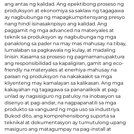
ang antas ng kalidad. Ang epektibong proseso ng
produksyon at ekonomiya sa saklaw ng tagagawa
ay nagbubunga ng mapagkumpitensyang presyo
nang hindi isinasakripisyo ang kalidad. Ang
paggamit ng mga advanced na materyales at
teknik sa produksyon ay nagbubunga ng mga
panaklong sa pader na may mas mahusay na tibay,
lumalaban sa pagkawala ng kulay, at madaling
linisin. Kasama sa proseso ng pagmamanupaktura
ang responsibilidad sa kapaligiran, gamit ang eco-
friendly na materyales at enerhiya-mahusay na
paraan ng produksyon na nakakaakit sa mga
kliyenteng may kamalayan sa kalikasan. Ang mga
kakayahan ng tagagawa sa pananaliksik at pag-
unlad ay nagsisiguro ng patuloy na inobasyon sa
disenyo at pag-andar, na nagpapanatili sa mga
produkto sa vanguard ng mga uso sa industriya.
Bukod dito, ang komprehensibong suporta sa
teknikal at dokumentasyon ay tumutulong upang
masiguro ang matagumpay na pag-install at