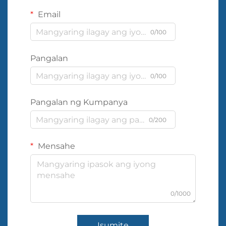
Email
0/100
Pangalan
0/100
Pangalan ng Kumpanya
0/200
Mensahe
0/1000
Isumite