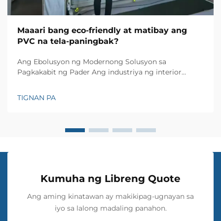
Maaari bang eco-friendly at matibay ang
PVC na tela-paningbak?
Ang Ebolusyon ng Modernong Solusyon sa
Pagkakabit ng Pader Ang industriya ng interior
design ay saksi sa kamangha-manghang mga
pagbabago sa loob ng mga taon, kung saan ang PVC
TIGNAN PA
wall cloth ay naging isang rebolusyonaryong
solusyon sa pader. Ang makabagong materyal na ito
ay nagbago sa ating paraan ng...
Kumuha ng Libreng Quote
Ang aming kinatawan ay makikipag-ugnayan sa
iyo sa lalong madaling panahon.