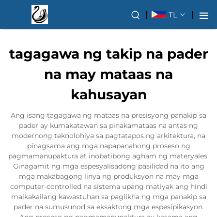
TL
tagagawa ng takip na pader
na may mataas na
kahusayan
Ang isang tagagawa ng mataas na presisyong panakip sa
pader ay kumakatawan sa pinakamataas na antas ng
modernong teknolohiya sa pagtatapos ng arkitektura, na
pinagsama ang mga napapanahong proseso ng
pagmamanupaktura at inobatibong agham ng materyales.
Ginagamit ng mga espesyalisadong pasilidad na ito ang
mga makabagong linya ng produksyon na may mga
computer-controlled na sistema upang matiyak ang hindi
maikakailang kawastuhan sa paglikha ng mga panakip sa
pader na sumusunod sa eksaktong mga espesipikasyon.