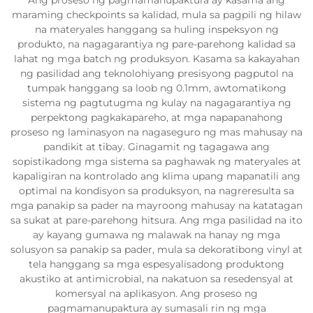
Ang proseso ng pagmamanupaktura ay kasama ang
maraming checkpoints sa kalidad, mula sa pagpili ng hilaw
na materyales hanggang sa huling inspeksyon ng
produkto, na nagagarantiya ng pare-parehong kalidad sa
lahat ng mga batch ng produksyon. Kasama sa kakayahan
ng pasilidad ang teknolohiyang presisyong pagputol na
tumpak hanggang sa loob ng 0.1mm, awtomatikong
sistema ng pagtutugma ng kulay na nagagarantiya ng
perpektong pagkakapareho, at mga napapanahong
proseso ng laminasyon na nagaseguro ng mas mahusay na
pandikit at tibay. Ginagamit ng tagagawa ang
sopistikadong mga sistema sa paghawak ng materyales at
kapaligiran na kontrolado ang klima upang mapanatili ang
optimal na kondisyon sa produksyon, na nagreresulta sa
mga panakip sa pader na mayroong mahusay na katatagan
sa sukat at pare-parehong hitsura. Ang mga pasilidad na ito
ay kayang gumawa ng malawak na hanay ng mga
solusyon sa panakip sa pader, mula sa dekoratibong vinyl at
tela hanggang sa mga espesyalisadong produktong
akustiko at antimicrobial, na nakatuon sa resedensyal at
komersyal na aplikasyon. Ang proseso ng
pagmamanupaktura ay sumasali rin ng mga