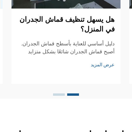
هل يسهل تنظيف قماش الجدران
في المنزل؟
دليل أساسي للعناية بأسطح قماش الجدران.
أصبح قماش الجدران شائعًا بشكل متزايد
باعتباره خيارًا أنيقًا لتغطية الجدران في
عرض المزيد
المنازل الحديثة. إن نسيجه الفريد وجاذبيته
الجمالية يجعلانه الخيار المفضل لدى مصممي
الديكور وأصحاب المنازل...