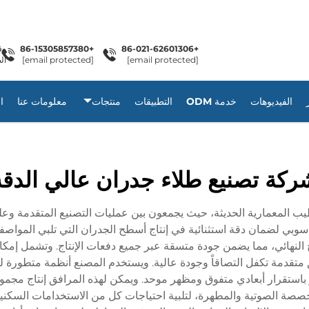
+86-15305857380
+86-021-62601306
[email protected]
[email protected]
ال
الفيديوهات
خدمة ODM
التطبيقات
منتجات
معلومات عنا
ا
ركة تصنيع طلاء جدران عالي الدقة
 المعمارية الحديثة، حيث يجمعون بين عمليات التصنيع المتقدمة وعلو
بي لضمان دقة استثنائية في إنتاج أسطح الجدران التي تلبي المواصف
رقق متقدمة تكفل التصاقاً وجودة عالية. ويستخدم المصنع أنظمة متطورة 
 باستقرار أبعادي متفوق ومظهر موحد. ويمكن لهذه المرافق إنتاج مجم
خصصة الصوتية والمطهرة، لتلبية احتياجات كل من الاستخدامات السكنية