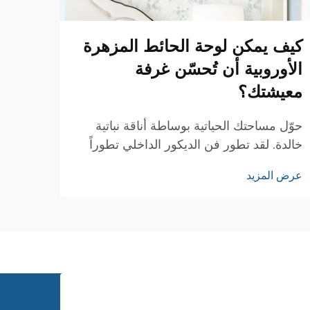
كيف يمكن لوحة الحائط المزهرة
أي ا
الأوروبية أن تُحسّن غرفة
مع و
معيشتك؟
الم
حوّل مساحتك الحياتية بوساطة أناقة نباتية
إنشاء
خالدة. لقد تطور فن الديكور الداخلي تطوراً
الجدر
كبيراً على امتداد القرون، ولكن لا توجد عناصر
الأورو
عرض المزيد
عرض ا
تصميمية قليلة تُجسّد جوهر الرقي مثل ورق
مساحة
الحائط الزهري الأوروبي. إن هذا العنصر
التصم
الكلاسيكي...
المرم
رمزاً 