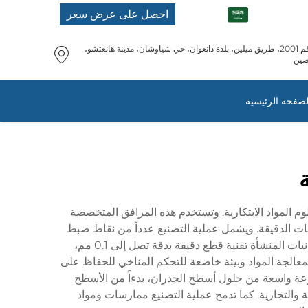
AR
احصل على عرض سعر
رقم 2001، طريق ميلين، بلدة دانغوان، حي شياوشان، مدينة هانغتشو،
صين
لصفحة الرئيسية
م المواد الابتكارية. وتستخدم هذه المرافق المتخصصة
ات الدقيقة. ويشمل عملية التصنيع عدداً من نقاط ضبط
الجودة، بدءاً من اختيار المواد الخام وحتى فحص المنتج النهائي، مما يضمن جودة متسقة عبر جميع دفعات الإنتاج. وتشمل إمكانيات المنشأة تقنية قطع دقيقة بدقة تصل إلى 0.1 مم،
لمعالجة المواد وبيئة خاضعة للتحكم المناخي للحفاظ على
وعة واسعة من حلول أسطح الجدران، بدءاً من الأسطح
 والتجارية. كما تدمج عملية التصنيع ممارسات ومواد