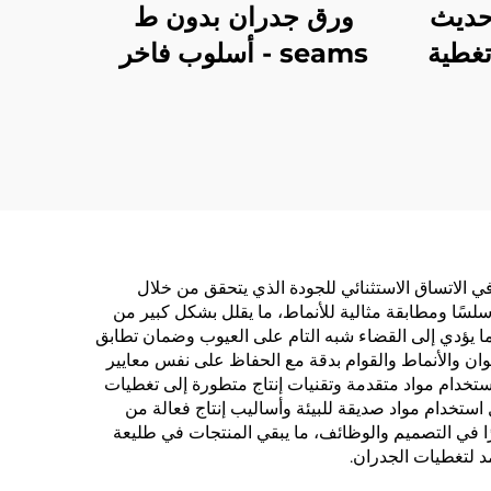
حديث
ورق جدران بدون ط
تغطية
seams - أسلوب فاخر
، مادة
خفيف، لغرفة المعيشة
تعددة
والغرف النوم وحوائط
اللكزس في المنزل، قوام
عالي الجودة، لون واحد،
دقة عالية، مباشرة من
المصنع
في الاتساق الاستثنائي للجودة الذي يتحقق من خلال
 سلسًا ومطابقة مثالية للأنماط، ما يقلل بشكل كبير من
 ما يؤدي إلى القضاء شبه التام على العيوب وضمان تطابق
وان والأنماط والقوام بدقة مع الحفاظ على نفس معايير
ستخدام مواد متقدمة وتقنيات إنتاج متطورة إلى تغطيات
استخدام مواد صديقة للبيئة وأساليب إنتاج فعالة من
رًا في التصميم والوظائف، ما يبقي المنتجات في طليعة
د لتغطيات الجدران.