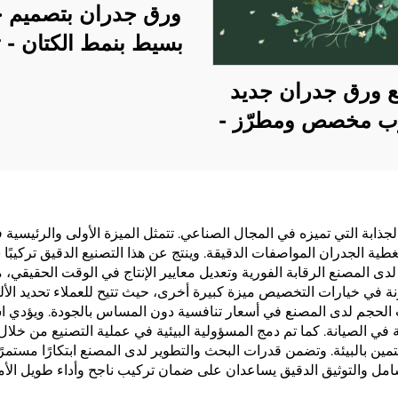
ورق جدران بتصميم 
بسيط بنمط الكتان - 
ثلاثية الأبعاد للمسامير
ع ورق جدران جديد
صديقة للبيئة، ألوان م
ب مخصص ومطرّز -
متاحة
جدران فاخر بدون
لجميع أنحاء المنزل،
 بأسلوب فاخر خفيف
الجودة ودقيق للغاية،
لجذابة التي تميزه في المجال الصناعي. تتمثل الميزة الأولى والرئيسية 
غطية الجدران المواصفات الدقيقة. وينتج عن هذا التصنيع الدقيق تركيبًا
سب لخلفيات غرف
دى المصنع الرقابة الفورية وتعديل معايير الإنتاج في الوقت الحقيقي،
وم وغرف المعيشة
نة في خيارات التخصيص ميزة كبيرة أخرى، حيث تتيح للعملاء تحديد الأل
دات الحجم لدى المصنع في أسعار تنافسية دون المساس بالجودة. ويؤدي ا
في الصيانة. كما تم دمج المسؤولية البيئية في عملية التصنيع من خلال 
هتمين بالبيئة. وتضمن قدرات البحث والتطوير لدى المصنع ابتكارًا مستم
لشامل والتوثيق الدقيق يساعدان على ضمان تركيب ناجح وأداء طويل الأم