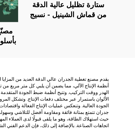
ستارة تظليل عالية الدقة
من قماش الشينيل - نسيج
ناعم ولزج، تمنع الضوء
مصنّ
تمامًا، ستارة مضادة للرياح
بأسلو
وتحتفظ بالدفء مناسبة
ورق 
لغرفة النوم وغرفة المعيشة
فواصل 
يتمتع
وعالي 
يقدم مصنع تغطية الجدران عالي الدقة العديد من المزايا ا
أنظمة الإنتاج الآلي، مما يضمن أن يلبي كل متر مربع من ت
منا
الهدر ووقت التركيب. وتتيح أنظمة ضبط الجودة المتقدمة ل
الن
الألوان باستمرار عبر مختلف دفعات الإنتاج. وتشكل المرو
الجودة العالية. وتنعكس عمليات الإنتاج الفعالة واقتصا
جدران تتمتع بمتانة فائقة ومقاومة أفضل للتلاشي وسهولة 
حيث استهلاك الطاقة، وهو ما يلقى قبولًا لدى العملاء الم
اتجاهات الصناعة. بالإضافة إلى ذلك، فإن الدعم الفني ا