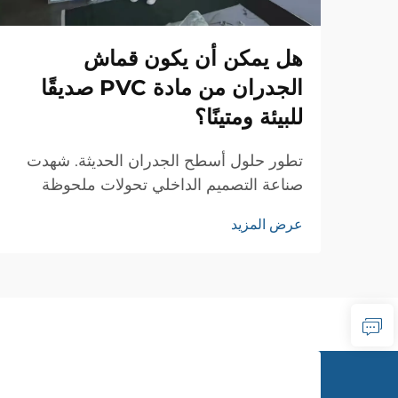
هل يمكن أن يكون قماش
الجدران من مادة PVC صديقًا
للبيئة ومتينًا؟
تطور حلول أسطح الجدران الحديثة. شهدت
صناعة التصميم الداخلي تحولات ملحوظة
على مر السنين، حيث برز قماش الجدران
عرض المزيد
البلاستيكي كحل ثوري لأغطية الجدران. وقد
أعاد هذا المATERIAL المبتكر تشكيل طريقة
تعاملنا مع...