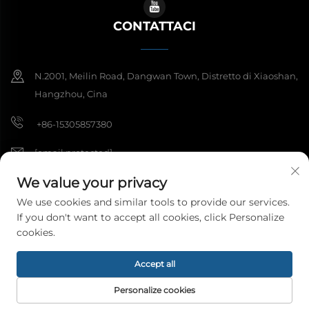
CONTATTACI
N.2001, Meilin Road, Dangwan Town, Distretto di Xiaoshan,
Hangzhou, Cina
+86-15305857380
[email protected]
We value your privacy
We use cookies and similar tools to provide our services.
Copyright © 2026 Hangzhou Meibi Decoration Materials Co., Ltd.
If you don't want to accept all cookies, click Personalize
Tutti i diritti riservati.
Informativa sulla privacy
cookies.
Accept all
Personalize cookies
HOMEPAGE
PRODOTTI
E-MAIL
TEL