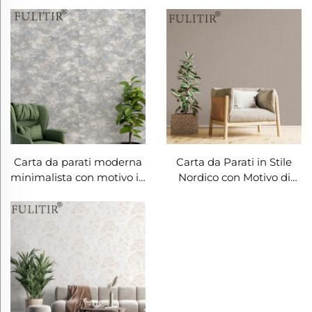
Scelta top resistente
all'usura e facile da
all'usura e alle macchie
mantenere, materiale
per pareti moderne
decorativo per pareti
domestiche
adatto a soggiorni,
camere da letto e tutta la
casa
Carta da parati moderna
Carta da Parati in Stile
minimalista con motivo in
Nordico con Motivo di
lino tridimensionale -
Lino Tinta Unita -
Rivestimento murale con
Rivestimento Murale
texture tattile, ideale per
Semplice e Puro per
la testiera del letto in
Parete Retro Divano in
camera da letto,
Salotto, Disponibile in
materiale ecologico,
Multi Colore
disponibile in molteplici
colori