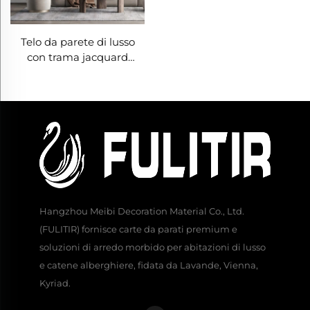
Telo da parete di lusso
con trama jacquard
leggera - Texture
jacquard raffinata per
applicazione in tutta la
casa, resistente all'usura e
alle macchie, adatto sia
per soggiorno che per
camera da letto
Hangzhou Meibi Decoration Material Co., Ltd.
(FULITIR) fornisce carte da parati premium e
soluzioni di arredo morbido per abitazioni di lusso
e catene alberghiere, fidata da Lavande, Vienna,
Kyriad.