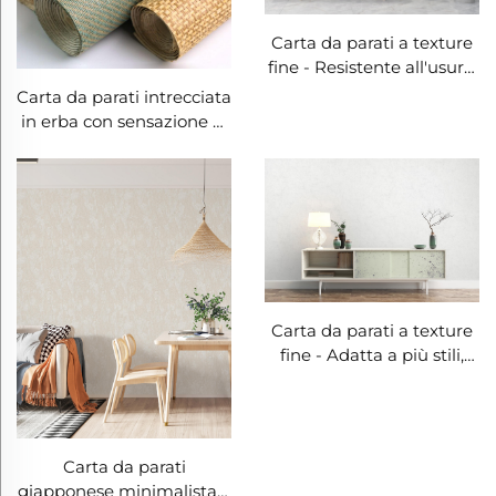
Carta da parati a texture
fine - Resistente all'usura,
antimacchia e facile da
Carta da parati intrecciata
pulire, adatta allo stile
in erba con sensazione di
moderno, decorazione
alta qualità, carta da
murale per alleviare
parati tridimensionale
l'affaticamento visivo
naturale ed ecologica,
adesivi spessi in sisal e
rattan non autoadesivi,
vendita all'ingrosso del
produttore
Carta da parati a texture
fine - Adatta a più stili,
texture delicata che
esalta l'eleganza degli
ambienti, facile da
mantenere
Carta da parati
giapponese minimalista a