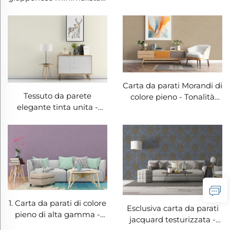
texture fine - Texture
delicata e sensazione
traspirante, decorazione
murale per soggiorni,
camere da letto e studi
Carta da parati Morandi di
Tessuto da parete
colore pieno - Tonalità
elegante tinta unita -
morbide e stile versatile,
Texture fine e senza
materiale decorativo per
motivi, materiale
pareti d'accento in
decorativo per pareti di
ingresso, corridoio e
soggiorni, camere da letto
camera da letto
e tutta la casa in stile
moderno minimalista
1. Carta da parati di colore
Esclusiva carta da parati
pieno di alta gamma -
jacquard testurizzata -
Resistente alle macchie,