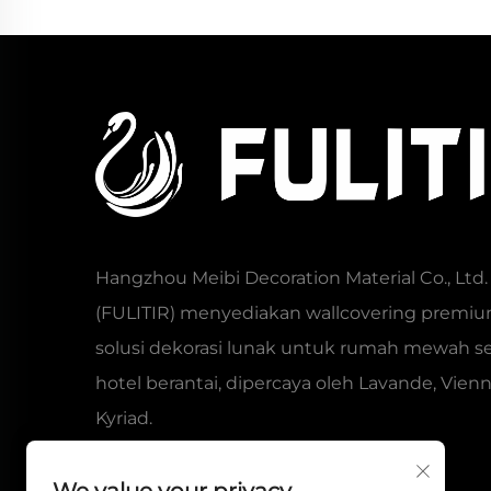
Hangzhou Meibi Decoration Material Co., Ltd.
(FULITIR) menyediakan wallcovering premi
solusi dekorasi lunak untuk rumah mewah se
hotel berantai, dipercaya oleh Lavande, Vienn
Kyriad.