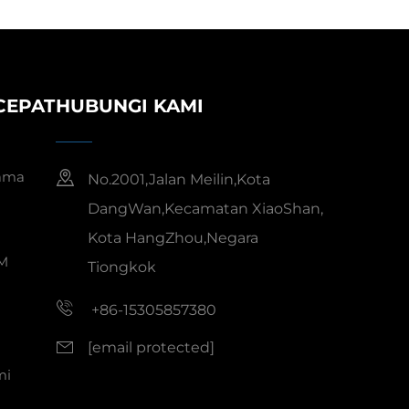
CEPAT
HUBUNGI KAMI
ama
No.2001,Jalan Meilin,Kota
DangWan,Kecamatan XiaoShan,
Kota HangZhou,Negara
M
Tiongkok
+86-15305857380
[email protected]
mi