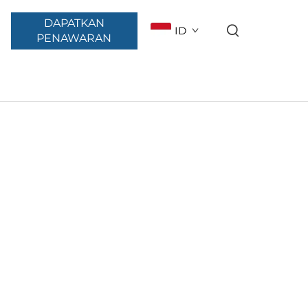
DAPATKAN
ID
PENAWARAN