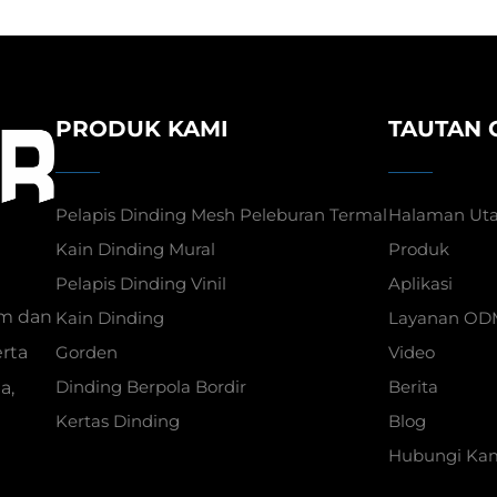
PRODUK KAMI
TAUTAN 
Pelapis Dinding Mesh Peleburan Termal
Halaman Ut
Kain Dinding Mural
Produk
Pelapis Dinding Vinil
Aplikasi
um dan
Kain Dinding
Layanan OD
rta
Gorden
Video
Dinding Berpola Bordir
Berita
a,
Kertas Dinding
Blog
Hubungi Ka