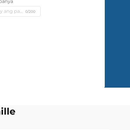
panya
0/200
ille