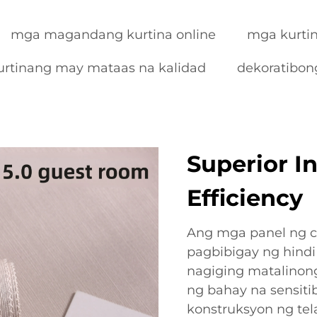
mga magandang kurtina online
mga kurtin
urtinang may mataas na kalidad
dekoratibong
Superior I
Efficiency
Ang mga panel ng ch
pagbibigay ng hindi
nagiging matalino
ng bahay na sensiti
konstruksyon ng tela