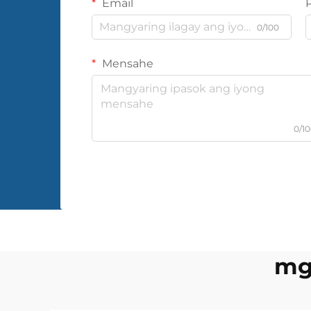
Email
0/100
Mensahe
0/1
mga