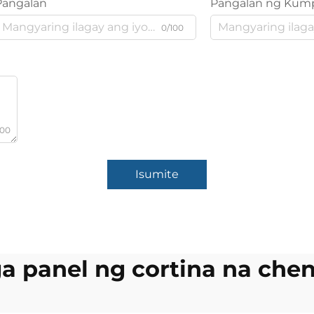
Pangalan
Pangalan ng Kum
0/100
000
Isumite
 panel ng cortina na chen