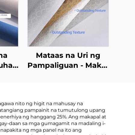
na
Mataas na Uri ng
uhay
Pampaliguan - Maka-
uan
modernong Estilo,
at
Whole Sale mula sa
ka-
Manufacturer, Para
gawa nito ng higit na mahusay na
g
sa Buhay na
 katangiang pampainit na tumutulong upang
long
Paggamit sa
a enerhiya ng hanggang 25%. Ang makapal at
bigay-daan sa mga gumagamit na madaling i-
ong
Kuwarto at Sala,
inapakita ng mga panel na ito ang
a at
Mataba at Hindi