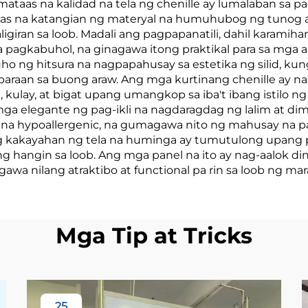
as na kalidad na tela ng chenille ay lumalaban sa pag
ikas na katangian ng materyal na humuhubog ng tunog 
kawala ng Tela,
Hindi Nakakapi
giran sa loob. Madali ang pagpapanatili, dahil karamiha
2.8 Metro
ng Tubig, Dire
 pagkabuhol, na ginagawa itong praktikal para sa mga
uho ng hitsura na nagpapahusay sa estetika ng silid, ku
mula sa
araan sa buong araw. Ang mga kurtinang chenille ay na
Manufacture
, kulay, at bigat upang umangkop sa iba't ibang istilo n
 elegante ng pag-ikli na nagdaragdag ng lalim at dim
 na hypoallergenic, na gumagawa nito ng mahusay na pa
g kakayahan ng tela na huminga ay tumutulong upang pigi
hangin sa loob. Ang mga panel na ito ay nag-aalok din 
agawa nilang atraktibo at functional pa rin sa loob ng ma
Mga Tip at Tricks
25