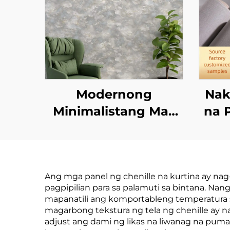
Modernong
Nak
Minimalistang May
na 
Tekstura ng Linen
Pattern Wallpaper -
Wall
Tatlong-
Ang mga panel ng chenille na kurtina ay n
Dimensiyonal na
Ka
pagpipilian para sa palamuti sa bintana. N
Tactile Wall Covering
Tela
mapanatili ang komportableng temperatura s
magarbong tekstura ng tela ng chenille ay 
para sa Bedroom
Naka
adjust ang dami ng likas na liwanag na puma
Headboard
Ta