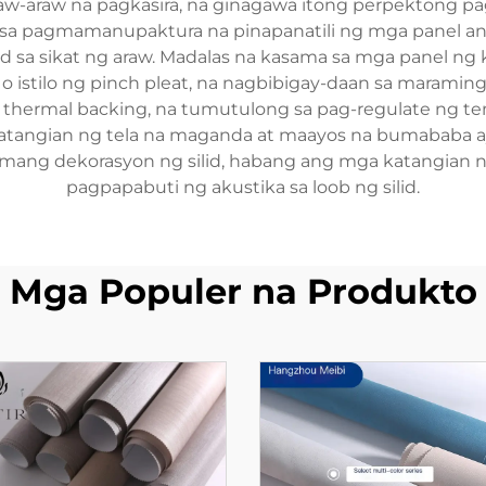
aw-araw na pagkasira, na ginagawa itong perpektong pagp
 sa pagmamanupaktura na pinapanatili ng mga panel ang
ad sa sikat ng araw. Madalas na kasama sa mga panel ng k
o istilo ng pinch pleat, na nagbibigay-daan sa maraming
thermal backing, na tumutulong sa pag-regulate ng tem
 katangian ng tela na maganda at maayos na bumababa 
mang dekorasyon ng silid, habang ang mga katangian ni
pagpapabuti ng akustika sa loob ng silid.
Mga Populer na Produkto