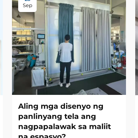
Sep
Aling mga disenyo ng
panlinyang tela ang
nagpapalawak sa maliit
na espasyo?