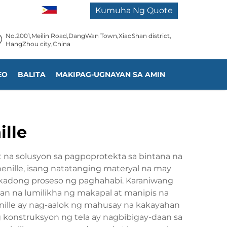
TL
Kumuha Ng Quote
No.2001,Meilin Road,DangWan Town,XiaoShan district,
HangZhou city,China
EO
BALITA
MAKIPAG-UGNAYAN SA AMIN
ille
na solusyon sa pagpoprotekta sa bintana na
enille, isang natatanging materyal na may
ikadong proseso ng paghahabi. Karaniwang
n na lumilikha ng makapal at manipis na
henille ay nag-aalok ng mahusay na kakayahan
g konstruksyon ng tela ay nagbibigay-daan sa