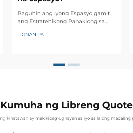
Baguhin ang Iyong Espasyo gamit
ang Estratehikong Panaklong sa
Pader Ang sining ng pagpapalaki sa
TIGNAN PA
maliit na espasyo ay nagtaka sa
mga interior designer at mga may-
ari ng bahay sa loob ng maraming
henerasyon. Isa sa maraming teknik
na magagamit, ang mga disenyo ng
panaklong sa pader ay naging isa sa
pinakaepektibong paraan upang...
Kumuha ng Libreng Quote
ng kinatawan ay makikipag-ugnayan sa iyo sa lalong madaling 