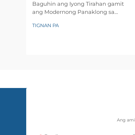
Baguhin ang Iyong Tirahan gamit
ang Modernong Panaklong sa
Pader Ang interior design ay lubos
TIGNAN PA
na umunlad sa mga nakaraang
taon, at isa sa mga
pinakamahalagang inobasyon sa
palamuti ng pader ay ang
panaklong sa pader. Ang
sopistikadong alternatibo ito sa
tradisyonal na pintura ay nag-aalok
ng higit pa...
Ang ami