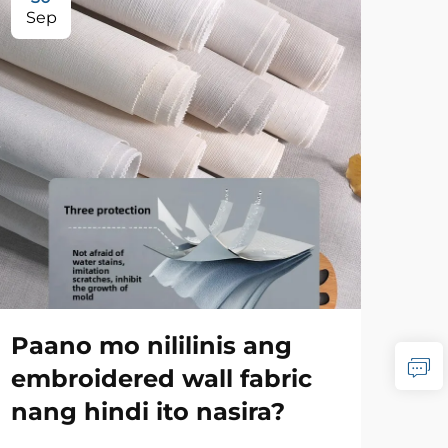
Sep
Se
Paano mo nililinis ang
Al
embroidered wall fabric
pi
nang hindi ito nasira?
ma
pa