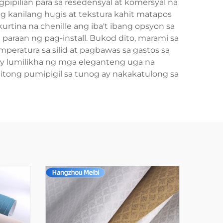
ipilian para sa resedensyal at komersyal na
 kanilang hugis at tekstura kahit matapos
urtina na chenille ang iba't ibang opsyon sa
 paraan ng pag-install. Bukod dito, marami sa
peratura sa silid at pagbawas sa gastos sa
ay lumilikha ng mga eleganteng uga na
tong pumipigil sa tunog ay nakakatulong sa