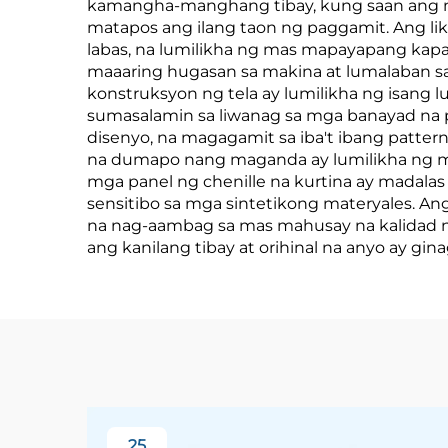
kamangha-manghang tibay, kung saan ang mata
matapos ang ilang taon ng paggamit. Ang l
Background Wall,
Naka
labas, na lumilikha ng mas mapayapang kapali
Eco-Friendly na
maaaring hugasan sa makina at lumalaban sa
konstruksyon ng tela ay lumilikha ng isang l
Materyal,
sumasalamin sa liwanag sa mga banayad na p
Maramihang Kulay
disenyo, na magagamit sa iba't ibang pattern
na dumapo nang maganda ay lumilikha ng mga
na Available
mga panel ng chenille na kurtina ay madalas
sensitibo sa mga sintetikong materyales. An
na nag-aambag sa mas mahusay na kalidad ng 
ang kanilang tibay at orihinal na anyo ay gin
25