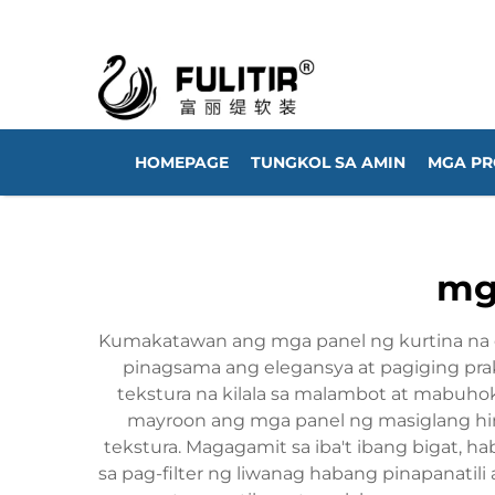
HOMEPAGE
TUNGKOL SA AMIN
MGA P
mga
Kumakatawan ang mga panel ng kurtina na c
pinagsama ang elegansya at pagiging prak
tekstura na kilala sa malambot at mabuh
mayroon ang mga panel ng masiglang hin
tekstura. Magagamit sa iba't ibang bigat, h
sa pag-filter ng liwanag habang pinapanatil