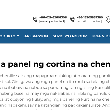
+86-021-62601306
+86-15305857380
[email protected]
[email protected]
RODUKTO
APLIKASYON
SERBISYO NG ODM
MGA VID
 panel ng cortina na chen
henille sa isang mapagmamalaking at maraming gamit 
tikal. Ginagawa ang mga panel na ito mula sa tela ng ch
ok na ibabaw na nabuo sa pamamagitan ng isang kumpl
abing base na may mga nakalabas na hibla ng panuluka
aba, at opsyon ng kulay, ang mga panel ng kurtina na c
i ang napakahusay na katangian ng pagkakainsulate. An