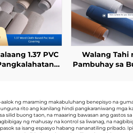
alaang 1.37 PVC
Walang Tahi 
Pangkalahatang
Pambuhay sa B
Engineering
na Pampalig
covering para sa
para sa Sala 
Mga Hotel sa
Kuwarto - Ma
ag-aalok ng maraming makabuluhang benepisyo na guma
dena, Base na
modernon
angunguna rito ang kanilang hindi pangkaraniwang mga
, Wallcovering na
Minimalist, So
a silid buong taon, na maaaring bawasan ang gastos s
nagbibigay ng mahusay na kontrol sa liwanag, na nagbi
katigil ng Apoy,
Kulay, Magarb
pasok sa isang espasyo habang nananatiling pribado. Ip
gagawa, Hindi
Liwanag, Matab