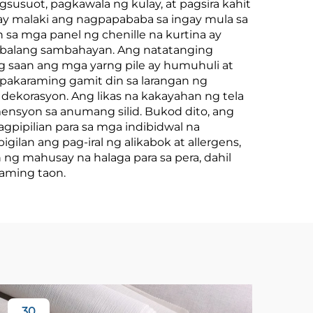
susuot, pagkawala ng kulay, at pagsira kahit
ay malaki ang nagpapababa sa ingay mula sa
nsala
Nakakapinsala ng
n sa mga panel ng chenille na kurtina ay
kta
Tubig, Pampaliguan
 abalang sambahayan. Ang natatanging
ng saan ang mga yarng pile ay humuhuli at
para sa Likod ng
pakaraming gamit din sa larangan ng
r
BahayDescription
g dekorasyon. Ang likas na kakayahan ng tela
ensyon sa anumang silid. Bukod dito, ang
Minimum na Dami
gpipilian para sa mga indibidwal na
ng Order: 30 square
lan ang pag-iral ng alikabok at allergens,
ng mahusay na halaga para sa pera, dahil
meters Packaging
raming taon.
Details: Bubble film
and wov
30
3