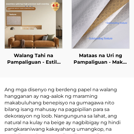
Whole-House na
Base na Tela,
Wallcoverings na may
Wallcovering na
Estilo ng Magaan na
Nakakatigil ng Apoy,
Kagandahan, Mataas
Tagagawa, Hindi
na Dulo at Mataas na
Nakakawala ng Tela,
Katiyakan, Angkop
2.8 Metro
para sa Silid-tulugan
at Silid-tambayan.
Walang Tahi na
Mataas na Uri ng
Pampaliguan - Estilo
Pampaliguan - Maka-
ng Mataas na Uri para
modernong Estilo,
sa Mga Kwarto, Maka-
Whole Sale mula sa
modernong Minimalist
Manufacturer, Para sa
na Estilo, Pambuhay
Buhay na Paggamit sa
Ang mga disenyo ng berdeng papel na walang
na Pampaliguan,
Kuwarto at Sala,
hangganan ay nag-aalok ng maraming
Whole Sale mula sa
Mataba at Hindi
makabuluhang benepisyo na gumagawa nito
Pabrika ng
Nakakapinsala ng
bilang isang mahusay na pagpipilian para sa
Pinagmulan
Tubig, Pampaliguan
dekorasyon ng loob. Nangunguna sa lahat, ang
para sa Likod ng
natural na kulay na beige ay nagbibigay ng hindi
BahayDescription
pangkaraniwang kakayahang umangkop, na