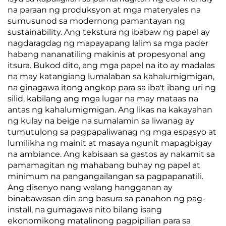
na paraan ng produksyon at mga materyales na
sumusunod sa modernong pamantayan ng
sustainability. Ang tekstura ng ibabaw ng papel ay
nagdaragdag ng mapayapang lalim sa mga pader
habang nananatiling makinis at propesyonal ang
itsura. Bukod dito, ang mga papel na ito ay madalas
na may katangiang lumalaban sa kahalumigmigan,
na ginagawa itong angkop para sa iba't ibang uri ng
silid, kabilang ang mga lugar na may mataas na
antas ng kahalumigmigan. Ang likas na kakayahan
ng kulay na beige na sumalamin sa liwanag ay
tumutulong sa pagpapaliwanag ng mga espasyo at
lumilikha ng mainit at masaya ngunit mapagbigay
na ambiance. Ang kabisaan sa gastos ay nakamit sa
pamamagitan ng mahabang buhay ng papel at
minimum na pangangailangan sa pagpapanatili.
Ang disenyo nang walang hangganan ay
binabawasan din ang basura sa panahon ng pag-
install, na gumagawa nito bilang isang
ekonomikong matalinong pagpipilian para sa