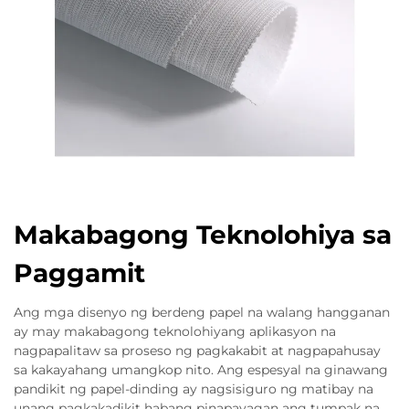
Makabagong Teknolohiya sa
Paggamit
Ang mga disenyo ng berdeng papel na walang hangganan
ay may makabagong teknolohiyang aplikasyon na
nagpapalitaw sa proseso ng pagkakabit at nagpapahusay
sa kakayahang umangkop nito. Ang espesyal na ginawang
pandikit ng papel-dinding ay nagsisiguro ng matibay na
unang pagkakadikit habang pinapayagan ang tumpak na