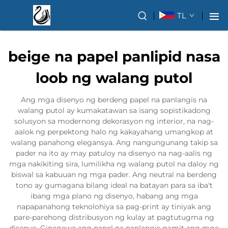
TL
beige na papel panlipid nasa
loob ng walang putol
Ang mga disenyo ng berdeng papel na panlangis na
walang putol ay kumakatawan sa isang sopistikadong
solusyon sa modernong dekorasyon ng interior, na nag-
aalok ng perpektong halo ng kakayahang umangkop at
walang panahong elegansya. Ang nangungunang takip sa
pader na ito ay may patuloy na disenyo na nag-aalis ng
mga nakikiting sira, lumilikha ng walang putol na daloy ng
biswal sa kabuuan ng mga pader. Ang neutral na berdeng
tono ay gumagana bilang ideal na batayan para sa iba't
ibang mga plano ng disenyo, habang ang mga
napapanahong teknolohiya sa pag-print ay tiniyak ang
pare-parehong distribusyon ng kulay at pagtutugma ng