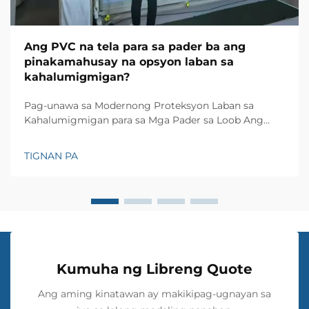
Ang PVC na tela para sa pader ba ang
pinakamahusay na opsyon laban sa
kahalumigmigan?
Pag-unawa sa Modernong Proteksyon Laban sa
Kahalumigmigan para sa Mga Pader sa Loob Ang
proteksyon sa pader sa loob ay lubos na umunlad sa
paglipas ng mga taon, at ang PVC wall cloth ay
TIGNAN PA
naging isang makabagong solusyon para sa mga
bahay at komersyal na espasyo na hindi dinadaanan
ng kahalumigmigan. Ang makabagong solusyong ito
ay nag-aalok ng matibay at estetikong alternatibo sa
tradisyonal na paraan ng pagpapakintab at
pagprotekta sa pader.
Kumuha ng Libreng Quote
Ang aming kinatawan ay makikipag-ugnayan sa