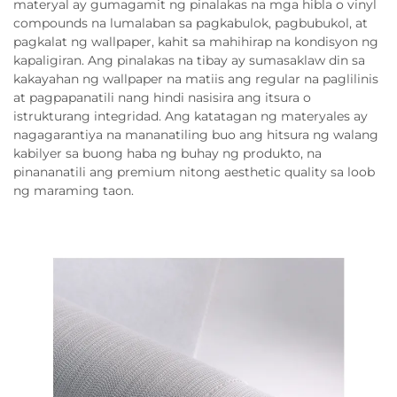
materyal ay gumagamit ng pinalakas na mga hibla o vinyl
compounds na lumalaban sa pagkabulok, pagbubukol, at
pagkalat ng wallpaper, kahit sa mahihirap na kondisyon ng
kapaligiran. Ang pinalakas na tibay ay sumasaklaw din sa
kakayahan ng wallpaper na matiis ang regular na paglilinis
at pagpapanatili nang hindi nasisira ang itsura o
istrukturang integridad. Ang katatagan ng materyales ay
nagagarantiya na mananatiling buo ang hitsura ng walang
kabilyer sa buong haba ng buhay ng produkto, na
pinananatili ang premium nitong aesthetic quality sa loob
ng maraming taon.