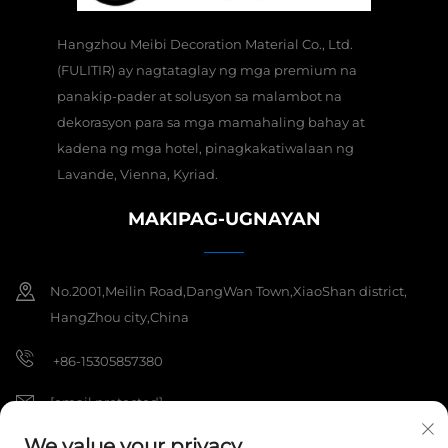
Hangzhou Meibi Decoration Material Co., Ltd.
(FULITIR) ay nagtataglay ng mga premium na
panakip-pader at solusyon sa malambot na
dekorasyon para sa mga mamahaling bahay at
kadena ng mga hotel, pinagkakatiwalaan ng
Lavande, Vienna, Kyriad.
MAKIPAG-UGNAYAN
No.2001,Meilin Road,DangWan Town,XiaoShan district,
HangZhou city,China
+86-15305857380
[email protected]
We value your privacy