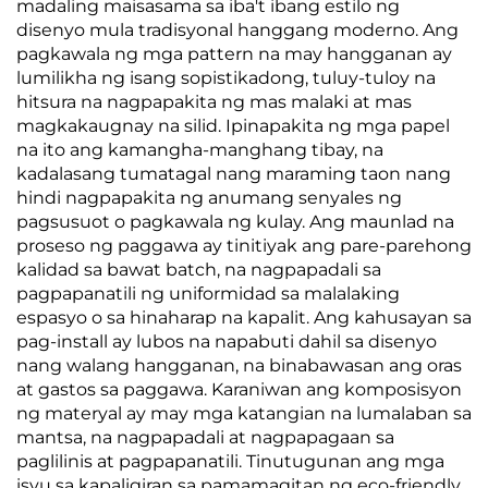
Minimum na Dami ng
madaling maisasama sa iba't ibang estilo ng
Order: 30 square
disenyo mula tradisyonal hanggang moderno. Ang
meters Packaging
pagkawala ng mga pattern na may hangganan ay
Details: Bubble film
lumilikha ng isang sopistikadong, tuluy-tuloy na
and wov
hitsura na nagpapakita ng mas malaki at mas
magkakaugnay na silid. Ipinapakita ng mga papel
na ito ang kamangha-manghang tibay, na
kadalasang tumatagal nang maraming taon nang
hindi nagpapakita ng anumang senyales ng
pagsusuot o pagkawala ng kulay. Ang maunlad na
proseso ng paggawa ay tinitiyak ang pare-parehong
kalidad sa bawat batch, na nagpapadali sa
pagpapanatili ng uniformidad sa malalaking
espasyo o sa hinaharap na kapalit. Ang kahusayan sa
pag-install ay lubos na napabuti dahil sa disenyo
nang walang hangganan, na binabawasan ang oras
at gastos sa paggawa. Karaniwan ang komposisyon
ng materyal ay may mga katangian na lumalaban sa
mantsa, na nagpapadali at nagpapagaan sa
paglilinis at pagpapanatili. Tinutugunan ang mga
isyu sa kapaligiran sa pamamagitan ng eco-friendly