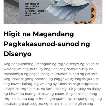
Higit na Magandang
Pagkakasunod-sunod ng
Disenyo
Ang pangunahing katangian ng mga disenyo ng beige na
walong walang putol ay ang kanilang napakahusay na
teknolohiya ng pagkakapagkakasunod-sunod ng pattern.
Ang makabagong proseso ng paggawa ay nagsisiguro na
ang bawat bahagi ng walong ay lubos na nagtatugma sa
kalapit na mga piraso, na lumilikha ng tuluy-tuloy na daloy
ng biswal sa buong ibabaw ng pader. Ang sopistikadong
mga teknik sa pag-print na ginagamit ay nangangalaga ng
eksaktong pagtutugma ng pattern, na pinipigilan ang