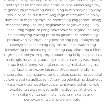
disenyo. Ginagawa ang papel na panlangis gamit ang mga
materyales na mataas ang antas na pinauunlad ang tibay
at ganda, na karaniwang binubuo ng kumbinasyon ng vinyl,
tela, o papel na substrate. Ang mga materyales na ito ay
dumaan sa mga espesyal na proseso ng paggamot upang
mapataas ang kanilang paglaban sa pagkawala ng kulay,
kahalumigmigan, at pang-araw-araw na pagkasuot. Ang
teknolohiyang walang putol na ginamit sa proseso ng
produksyon ay tiniyak ang perpektong pagkakaayos ng
disenyo sa panahon ng pag-install, na iniiwasan ang
karaniwang problema ng nakikitang pagkakasama o hindi
tugma na disenyo. Ang mga modernong beige na papel na
panlangis na walang putol ay madalas na may kasamang
mga inobatibong katangian tulad ng mababanhag na
surface, proteksyon laban sa UV, at eco-friendly na
materyales, na ginagawa itong angkop para sa resedensyal
at komersyal na aplikasyon. Ang mga teknikal na detalye ay
karaniwang sumasaklaw sa pamantayang sukat ng roll,
eksaktong sukat ng pag-uulit ng disenyo, at tiyak na
kinakailangan sa pag-install upang makamit ang
perpektong itsura na walang putol.