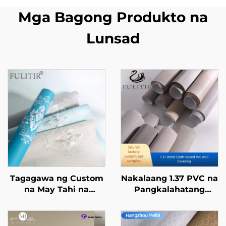
Mga Bagong Produkto na
Lunsad
Tagagawa ng Custom
Nakalaang 1.37 PVC na
na May Tahi na
Pangkalahatang
Modernong
Engineering
Wallcoverings -
Wallcovering para sa
Walang Putol na
Mga Hotel sa Kadena,