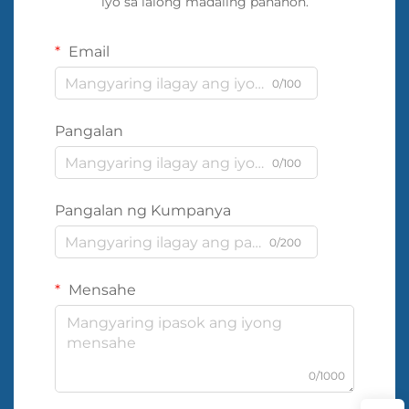
iyo sa lalong madaling panahon.
Email
0/100
Pangalan
0/100
Pangalan ng Kumpanya
0/200
Mensahe
0/1000