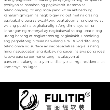
posisyon sa panahon ng pagkakabit. Kasama sa
teknolohiyang ito ang mga pandikit na aktibado ng
kahalumigmigan na nagbibigay ng optimal na oras ng
pagtrabaho para sa eksaktong pagtutugma ng disenyo at
walang putol na pagkaka-align. Ang dimensyonal na
katatagan ng materyal ay nagbabawal sa pag-unat o pag-
urong habang at pagkatapos ng pagkakabit, upholding
ang perpektong hitsura na walang sira. Bukod dito, ang
teknolohiya ng surface ay nagpapadali sa pag-alis nang
hindi nasusugatan ang ibabaw ng pader, na siya pong ideal
kapwa para sa permanenteng instalasyon at
pansamantalang solusyon sa disenyo sa mga residential at
komersyal na lugar.