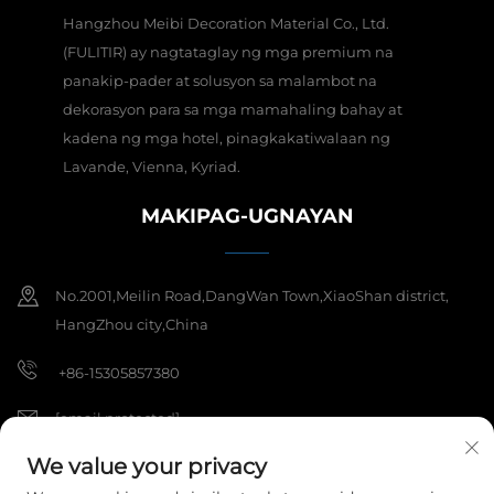
Hangzhou Meibi Decoration Material Co., Ltd.
(FULITIR) ay nagtataglay ng mga premium na
panakip-pader at solusyon sa malambot na
dekorasyon para sa mga mamahaling bahay at
kadena ng mga hotel, pinagkakatiwalaan ng
Lavande, Vienna, Kyriad.
MAKIPAG-UGNAYAN
No.2001,Meilin Road,DangWan Town,XiaoShan district,
HangZhou city,China
+86-15305857380
[email protected]
We value your privacy