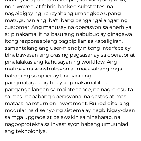
non-woven, at fabric-backed substrates, na
nagbibigay ng kakayahang umangkop upang
matugunan ang iba't ibang pangangailangan ng
customer. Ang mahusay na operasyon sa enerhiya
at pinakamaliit na basurang nabubuo ay ginagawa
itong responsableng pagpipilian sa kapaligiran,
samantalang ang user-friendly nitong interface ay
binabawasan ang oras ng pagsasanay sa operator at
pinalalakas ang kahusayan ng workflow. Ang
matibay na konstruksyon at maaasahang mga
bahagi ng supplier ay tinitiyak ang
pangmatagalang tibay at pinakamaliit na
pangangailangan sa maintenance, na nagreresulta
sa mas mababang operasyonal na gastos at mas
mataas na return on investment. Bukod dito, ang
modular na disenyo ng sistema ay nagbibigay-daan
sa mga upgrade at palawakin sa hinaharap, na
nagpoprotekta sa investisyon habang umuunlad
ang teknolohiya.