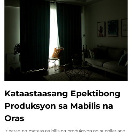
Kataastaasang Epektibong
Produksyon sa Mabilis na
Oras
Itinatag ng mataas na bilis ng produksyon ng supplier ang