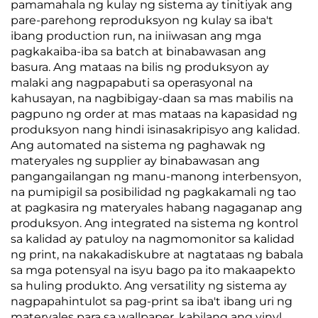
pamamahala ng kulay ng sistema ay tinitiyak ang
pare-parehong reproduksyon ng kulay sa iba't
ibang production run, na iniiwasan ang mga
pagkakaiba-iba sa batch at binabawasan ang
basura. Ang mataas na bilis ng produksyon ay
malaki ang nagpapabuti sa operasyonal na
kahusayan, na nagbibigay-daan sa mas mabilis na
pagpuno ng order at mas mataas na kapasidad ng
produksyon nang hindi isinasakripisyo ang kalidad.
Ang automated na sistema ng paghawak ng
materyales ng supplier ay binabawasan ang
pangangailangan ng manu-manong interbensyon,
na pumipigil sa posibilidad ng pagkakamali ng tao
at pagkasira ng materyales habang nagaganap ang
produksyon. Ang integrated na sistema ng kontrol
sa kalidad ay patuloy na nagmomonitor sa kalidad
ng print, na nakakadiskubre at nagtataas ng babala
sa mga potensyal na isyu bago pa ito makaapekto
sa huling produkto. Ang versatility ng sistema ay
nagpapahintulot sa pag-print sa iba't ibang uri ng
materyales para sa wallpaper, kabilang ang vinyl,