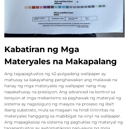
Kabatiran ng Mga
Materyales na Makapalang
Ang tagapagtustos ng 42-pulgadang wallpaper ay
mahusay sa kakayahang panghawakan ang malawak na
hanay ng mga materyales ng wallpaper nang may
napakahusay na presisyon. Ang advanced na kontrol sa
tensyon at mga mekanismo sa paghawak ng materyal ng
sistema ay nagsisiguro ng maayos na proseso ng iba't
ibang substrato, mula sa magaan na hindi tinirintas na
materyales hanggang sa mabibigat na vinyl na wallpaper.
Ang mapagkaisip na sistema ng pagtuklas ng materyal ng
tagapagtustos ay awtomatikong nag-aayos ng mga