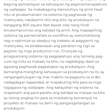
bagong pamantayan sa kahusayan ng pagmamanupaktura
ng wallpaper. Sa makabagong teknolohiya ng print head
nito at pinakamainam na sistema ng paghawak ng
materyales, nakakamit nito ang bilis ng produksyon na
hanggang 800 square feet bawat oras nang hindi
kinukompromiso ang kalidad ng print. Ang mapagkiling
sistema ng pamamahala sa workflow ay awtomatikong
nag-o-optimize sa iskedyul ng trabaho at paggamit ng
materyales, na binabawasan ang panahon ng tigil sa
pagitan ng mga production run. Tinutiyak ng
pinagsamang sistema ng pagpapatuyo ang tamang pag-
cure ng tinta sa mataas na bilis, na nagbibigay-daan sa
agarang paghawak pagkatapos ng produksyon. Ang
kamangha-manghang kahusayan sa produksyon na ito ay
nangangahulugan ng mas mabilis na pagpuno sa order,
nadagdagan kapasidad, at mapabuting kita para sa mga
tagagawa ng wallpaper. Ang kakayahan ng sistema na
mapanatili ang pare-pareho ang kalidad sa mataas na bilis
ay lalong angkop ito para sa malalaking komersyal na
proyekto at mataas na dami ng pangangailangan sa
produksyon.