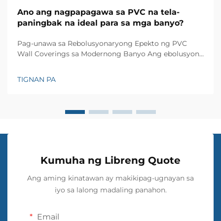
Ano ang nagpapagawa sa PVC na tela-
paningbak na ideal para sa mga banyo?
Pag-unawa sa Rebolusyonaryong Epekto ng PVC
Wall Coverings sa Modernong Banyo Ang ebolusyon
ng disenyo ng banyo ay saksi sa maraming mga
inobasyon, ngunit kakaunti lamang ang mga
TIGNAN PA
materyales na nagdulot ng malaking epekto tulad ng
PVC wall cloth. Ang materyal na ito ay napakaraming
gamit at...
Kumuha ng Libreng Quote
Ang aming kinatawan ay makikipag-ugnayan sa
iyo sa lalong madaling panahon.
Email