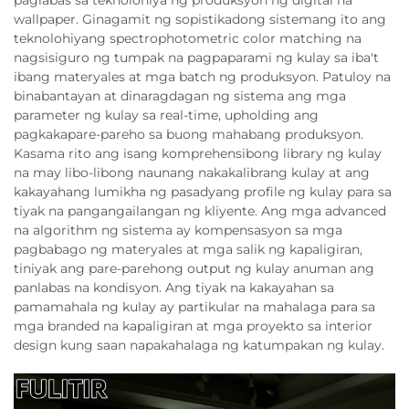
wallpaper. Ginagamit ng sopistikadong sistemang ito ang
teknolohiyang spectrophotometric color matching na
nagsisiguro ng tumpak na pagpaparami ng kulay sa iba't
ibang materyales at mga batch ng produksyon. Patuloy na
binabantayan at dinaragdagan ng sistema ang mga
parameter ng kulay sa real-time, upholding ang
pagkakapare-pareho sa buong mahabang produksyon.
Kasama rito ang isang komprehensibong library ng kulay
na may libo-libong naunang nakakalibrang kulay at ang
kakayahang lumikha ng pasadyang profile ng kulay para sa
tiyak na pangangailangan ng kliyente. Ang mga advanced
na algorithm ng sistema ay kompensasyon sa mga
pagbabago ng materyales at mga salik ng kapaligiran,
tiniyak ang pare-parehong output ng kulay anuman ang
panlabas na kondisyon. Ang tiyak na kakayahan sa
pamamahala ng kulay ay partikular na mahalaga para sa
mga branded na kapaligiran at mga proyekto sa interior
design kung saan napakahalaga ng katumpakan ng kulay.