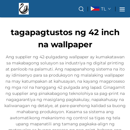
TL
tagapagtustos ng 42 inch
na wallpaper
Ang supplier ng 42-pulgadang wallpaper ay kumakatawan
sa makabagong solusyon sa industriya ng digital printing
at panloob na palamuti. Ang napapanahong sistema na ito
ay idinisenyo para sa produksyon ng malalaking wallpaper
na may katumpakan at kahusayan, na kayang magproseso
ng mga rol na hanggang 42 pulgada ang lapad. Ginagamit
ng supplier ang pinakabagong teknolohiya sa pag-print na
nagagarantiya ng masiglang pagkakulay, napakahusay na
kaliwanagan ng detalye, at pare-parehong kalidad sa buong
mahabang produksyon. Kasama sa sistema ang
awtomatikong mekanismo ng control sa tigas ng tela
upang mapanatili ang tamang pagkaka-align ng