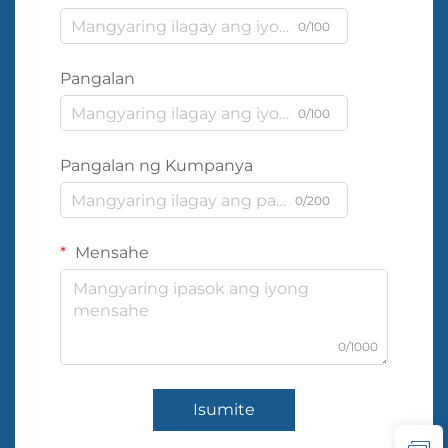
0/100
Pangalan
0/100
Pangalan ng Kumpanya
0/200
Mensahe
0/1000
Isumite