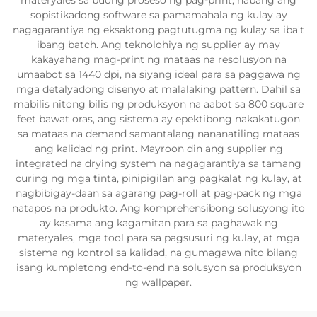
materyales sa buong proseso ng pag-print, habang ang
sopistikadong software sa pamamahala ng kulay ay
nagagarantiya ng eksaktong pagtutugma ng kulay sa iba't
ibang batch. Ang teknolohiya ng supplier ay may
kakayahang mag-print ng mataas na resolusyon na
umaabot sa 1440 dpi, na siyang ideal para sa paggawa ng
mga detalyadong disenyo at malalaking pattern. Dahil sa
mabilis nitong bilis ng produksyon na aabot sa 800 square
feet bawat oras, ang sistema ay epektibong nakakatugon
sa mataas na demand samantalang nananatiling mataas
ang kalidad ng print. Mayroon din ang supplier ng
integrated na drying system na nagagarantiya sa tamang
curing ng mga tinta, pinipigilan ang pagkalat ng kulay, at
nagbibigay-daan sa agarang pag-roll at pag-pack ng mga
natapos na produkto. Ang komprehensibong solusyong ito
ay kasama ang kagamitan para sa paghawak ng
materyales, mga tool para sa pagsusuri ng kulay, at mga
sistema ng kontrol sa kalidad, na gumagawa nito bilang
isang kumpletong end-to-end na solusyon sa produksyon
ng wallpaper.