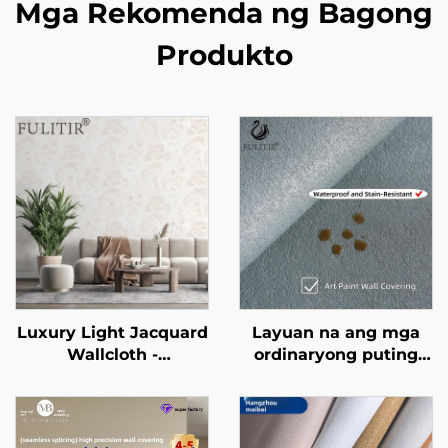
Mga Rekomenda ng Bagong
Produkto
Luxury Light Jacquard
Layuan na ang mga
Wallcloth -
ordinaryong puting
Napakagandang
pader! Art Paint
Jacquard Texture para
Wallcovering: 3D
sa Pasting ng Buong
Textures + Eco-
Bahay, Tumutunaw sa
Friendly Materials,