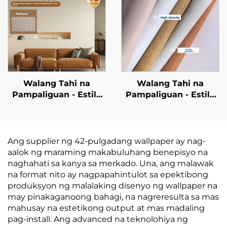
Paggamit at Anti-
mabuhay sa natural
Pagkakadumi, Angkop
na texture
sa Parehong Living
Room at Bedroom
Walang Tahi na
Walang Tahi na
Pampaliguan - Estilo
Pampaliguan - Estilo
ng Mataas na Uri para
ng Magarbong
sa Mga Kwarto, Maka-
Liwanag, para sa Sala,
modernong Minimalist
Kuwarto at Mga Pader
na Estilo, Pambuhay
ng Accent sa Buhay,
Ang supplier ng 42-pulgadang wallpaper ay nag-
na Pampaliguan,
Mataas na Uri ng
aalok ng maraming makabuluhang benepisyo na
Whole Sale mula sa
Tekstura, Solong
naghahati sa kanya sa merkado. Una, ang malawak
Pabrika ng
Kulay, Mataas na
na format nito ay nagpapahintulot sa epektibong
Pinagmulan
Katiyakan, Direkta
produksyon ng malalaking disenyo ng wallpaper na
mula sa Manufacturer
may pinakaganoong bahagi, na nagreresulta sa mas
mahusay na estetikong output at mas madaling
pag-install. Ang advanced na teknolohiya ng