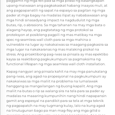
paggamit ng mga felt pad sa mga piraso ng kasangkapan
upang maiwasan ang pagkakaskat habang inaayos muli, at
ang pagpapanatili ng sapat na espasyo sa pagitan ng mga
pader at mga bagay na madalas ilipat ay nababawasan ang
mga hindi sinasadyang impact na nagdudulot ng mga
butas, rip, o abrasions. Sa mga tahanan na may mga bata o
alagang hayop, ang pagtatatag ng mga protokol sa
proteksyon at posibleng pagpili ng mas matibay na mga
spec ng seamless wall cloth para sa mga mahina o
vulnerable na lugar ay nakakaiwas sa maagang pagkasira sa
mga lugar na nakakaranas ng mas malaking pisikal na
stress. Ang proaktibong pag-iwas sa pinsala ay mas epektibo
kaysa sa reaktibong pagkukumpuni sa pagmaksima ng
functional lifespan ng mga seamless wall cloth installation.
Kapag nangyari ang pinsala kahit na may mga panukalang
pang-iwas, ang agad na propesyonal na pagkukumpuni ay
nakakaiwas sa mga maliit na problema na lumalawak
hanggang sa mangailangan ng buong kapalit. Ang mga
maliit na butas o rip sa walang sira na tela para sa pader ay
madalas na maaaring kumpunihin nang hindi napapansin
gamit ang espesyal na pandikit para sa tela at mga teknik
ng pagpapatch na may tugmang kulay, lalo na kung agad
na tinutugunan bago pa man mag-fray ang mga gilid o