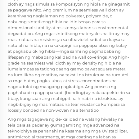
cloth ay nagsisimula sa komposisyon ng hibla na ginagamit
sa paggawa nito. Ang premium na seamless wall cloth ay
karaniwang naglalaman ng polyester, polyamide, o
nabuong sintetikong hibla na idinisenyo para sa
dimensional stability at resistensya laban sa environmental
degradation. Ang mga sintetikong materyales na ito ay may
mas mataas na resistensya sa ultraviolet radiation kaysa sa
natural na hibla, na nakakapigil sa pagpapalabas ng kulay
at pagkabulok ng hibla—mga sanhi ng pagmababa ng
lifespan ng mababang kalidad na wall coverings. Ang high-
grade na seamless wall cloth ay may density ng hibla na
lumalampas sa tatlong daang gramo bawat square meter,
na lumilikha ng matibay na tekstil na istruktura na tumutol
sa mga butas, pagka-ubos, at stress concentrations na
nagdudulot ng maagang pagkabigo. Ang proseso ng
paghahabi o pagpapakapit (bonding) ay nakaaapekto rin sa
tibay, kung saan ang mahigpit na hinabi na istruktura ay
nagbibigay ng mas mataas na tear resistance kumpara sa
loosely bonded na non-woven na alternatibo.
Ang mga tagagawa ng de-kalidad na walang hiwalay na
tela para sa pader ay gumagamit ng mga advanced na
teknolohiya sa pananahi na kasama ang mga UV stabilizer,
antimicrobial treatments, at mga coating na laban sa