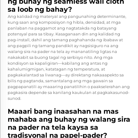
ng buhay ng seamless wall cloth
sa loob ng bahay?
Ang kalidad ng materyal ang pangunahing determinante,
kung saan ang komposisyon ng hibla, densidad, at mga
panlaban na paggamot ang nagtatakda ng batayang
potensyal para sa tibay. Kasaganaan din ang kalidad ng
pag-install, dahil ang tamang paghahanda ng ibabaw at
ang pagpili ng tamang pandikit ay nagsisiguro na ang
walang sira na pader na tela ay mananatiling ligtas na
nakakabit sa buong tagal ng serbisyo nito. Ang mga
kondisyon sa kapaligiran—kabilang ang antas ng
kahalumigmigan, katatagan ng temperatura, at
pagkakalantad sa liwanag—ay direktang nakaaapekto sa
bilis ng pagtanda, samantalang ang mga gawain sa
pagpapanatili ay maaaring panatilihin o paakselerahan ang
pagkasira depende sa kanilang kaukulan at pagkakasunod-
sunod.
Maaari bang inaasahan na mas
mahaba ang buhay ng walang sira
na pader na tela kaysa sa
tradisyonal na papel-pader?