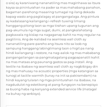
o sira) ay karaniwang nananatiling mas maginhawa sa itsura
kaysa sa pininturahan na pader sa mas mahabang panahon,
bagaman parehong maaaring tumagal ng ilang dekada
kapag wasto ang paglalagay at pangangalaga. Ang pintura
ay kadalasang kailangang i-refresh tuwing limang
hanggang pitong taon sa mga tirahan upang tugunan ang
pag-akumula ng mga sugat, dumi, at pangkalahatang
pagkawala ng kislap na nagaganap kahit na may regular na
paglilinis. Ang de-kalidad na seamless wall cloth ay
nananatiling pare-pareho ang itsura nito sa loob ng
sampung hanggang labinglimang taon o higit pa nang
hindi kailangang i-restore, na nag-aalok ng mas mababang
pangangailangan sa pangmatagalang pagpapanatili kahit
na mas mataas ang paunang gastos sa pag-install. Ang
textile na ibabaw ng seamless wall cloth ay nagbibigay din
ng mas mahusay na acoustic properties (mga katangian sa
tunog) at tactile warmth (tunay na init sa pakiramdam) na
hindi kayang tularan ng mga pininturahan na ibabaw, na
nagdudulot ng estetikong at pang-fungsyon na benepisyo
sa buong haba ng kanyang extended service life (matagal
na buhay ng serbisyo).