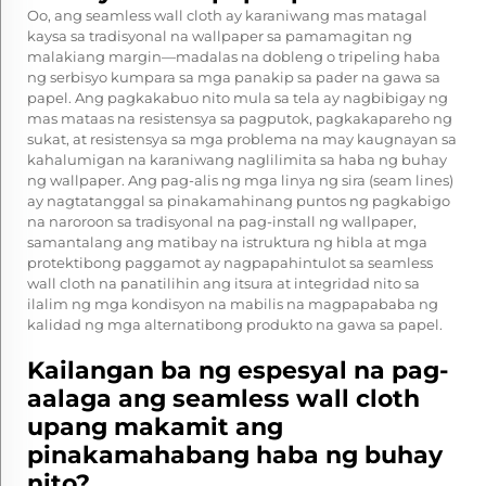
Oo, ang seamless wall cloth ay karaniwang mas matagal
kaysa sa tradisyonal na wallpaper sa pamamagitan ng
malakiang margin—madalas na dobleng o tripeling haba
ng serbisyo kumpara sa mga panakip sa pader na gawa sa
papel. Ang pagkakabuo nito mula sa tela ay nagbibigay ng
mas mataas na resistensya sa pagputok, pagkakapareho ng
sukat, at resistensya sa mga problema na may kaugnayan sa
kahalumigan na karaniwang naglilimita sa haba ng buhay
ng wallpaper. Ang pag-alis ng mga linya ng sira (seam lines)
ay nagtatanggal sa pinakamahinang puntos ng pagkabigo
na naroroon sa tradisyonal na pag-install ng wallpaper,
samantalang ang matibay na istruktura ng hibla at mga
protektibong paggamot ay nagpapahintulot sa seamless
wall cloth na panatilihin ang itsura at integridad nito sa
ilalim ng mga kondisyon na mabilis na magpapababa ng
kalidad ng mga alternatibong produkto na gawa sa papel.
Kailangan ba ng espesyal na pag-
aalaga ang seamless wall cloth
upang makamit ang
pinakamahabang haba ng buhay
nito?