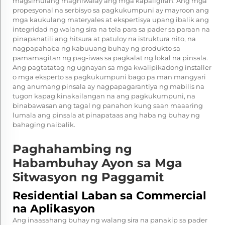
magsimulang maghiwalay ang mga kapaligiran. Ang mga
propesyonal na serbisyo sa pagkukumpuni ay mayroon ang
mga kaukulang materyales at ekspertisya upang ibalik ang
integridad ng walang sira na tela para sa pader sa paraan na
pinapanatili ang hitsura at patuloy na istruktura nito, na
nagpapahaba ng kabuuang buhay ng produkto sa
pamamagitan ng pag-iwas sa pagkalat ng lokal na pinsala.
Ang pagtatatag ng ugnayan sa mga kwalipikadong installer
o mga eksperto sa pagkukumpuni bago pa man mangyari
ang anumang pinsala ay nagpapagarantiya ng mabilis na
tugon kapag kinakailangan na ang pagkukumpuni, na
binabawasan ang tagal ng panahon kung saan maaaring
lumala ang pinsala at pinapataas ang haba ng buhay ng
bahaging naibalik.
Paghahambing ng
Habambuhay Ayon sa Mga
Sitwasyon ng Paggamit
Residential Laban sa Commercial
na Aplikasyon
Ang inaasahang buhay ng walang sira na panakip sa pader