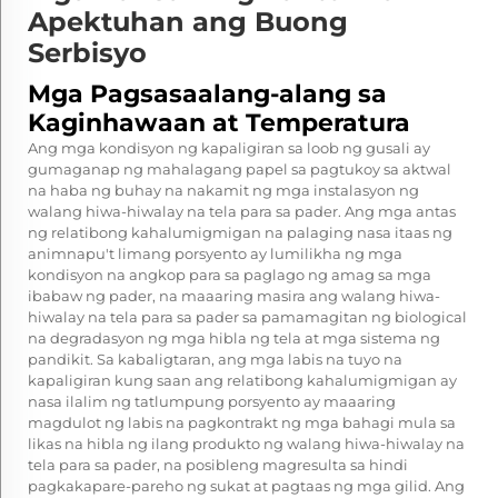
Apektuhan ang Buong
Serbisyo
Mga Pagsasaalang-alang sa
Kaginhawaan at Temperatura
Ang mga kondisyon ng kapaligiran sa loob ng gusali ay
gumaganap ng mahalagang papel sa pagtukoy sa aktwal
na haba ng buhay na nakamit ng mga instalasyon ng
walang hiwa-hiwalay na tela para sa pader. Ang mga antas
ng relatibong kahalumigmigan na palaging nasa itaas ng
animnapu't limang porsyento ay lumilikha ng mga
kondisyon na angkop para sa paglago ng amag sa mga
ibabaw ng pader, na maaaring masira ang walang hiwa-
hiwalay na tela para sa pader sa pamamagitan ng biological
na degradasyon ng mga hibla ng tela at mga sistema ng
pandikit. Sa kabaligtaran, ang mga labis na tuyo na
kapaligiran kung saan ang relatibong kahalumigmigan ay
nasa ilalim ng tatlumpung porsyento ay maaaring
magdulot ng labis na pagkontrakt ng mga bahagi mula sa
likas na hibla ng ilang produkto ng walang hiwa-hiwalay na
tela para sa pader, na posibleng magresulta sa hindi
pagkakapare-pareho ng sukat at pagtaas ng mga gilid. Ang