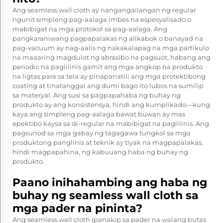
Ang seamless wall cloth ay nangangailangan ng regular
ngunit simpleng pag-aalaga imbes na espesyalisado o
mabibigat na mga protokol sa pag-aalaga. Ang
pangkaraniwang pagpapalakas ng alikabok o banayad na
pag-vacuum ay nag-aalis ng nakakalapag na mga partikulo
na maaaring magdulot ng abrasibo na pagsuot, habang ang
periodic na paglilinis gamit ang mga angkop na produkto
na ligtas para sa tela ay pinapanatili ang mga protektibong
coating at tinatanggal ang dumi bago ito lubos na sumilip
sa materyal. Ang susi sa pagpapahaba ng buhay ng
produkto ay ang konsistensya, hindi ang kumplikado—kung
kaya ang simpleng pag-aalaga bawat buwan ay mas
epektibo kaysa sa di-regular na mabibigat na paglilinis. Ang
pagsunod sa mga gabay ng tagagawa tungkol sa mga
produktong panglinis at teknik ay tiyak na magpapalakas,
hindi magpapahina, ng kabuuang haba ng buhay ng
produkto.
Paano inihahambing ang haba ng
buhay ng seamless wall cloth sa
mga pader na pininta?
Ang seamless wall cloth (panakip sa pader na walang butas