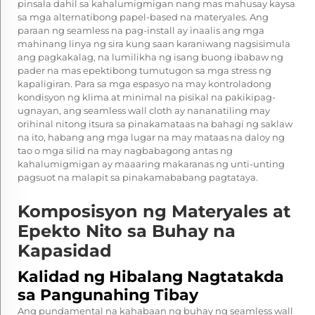
pinsala dahil sa kahalumigmigan nang mas mahusay kaysa
sa mga alternatibong papel-based na materyales. Ang
paraan ng seamless na pag-install ay inaalis ang mga
mahinang linya ng sira kung saan karaniwang nagsisimula
ang pagkakalag, na lumilikha ng isang buong ibabaw ng
pader na mas epektibong tumutugon sa mga stress ng
kapaligiran. Para sa mga espasyo na may kontroladong
kondisyon ng klima at minimal na pisikal na pakikipag-
ugnayan, ang seamless wall cloth ay nananatiling may
orihinal nitong itsura sa pinakamataas na bahagi ng saklaw
na ito, habang ang mga lugar na may mataas na daloy ng
tao o mga silid na may nagbabagong antas ng
kahalumigmigan ay maaaring makaranas ng unti-unting
pagsuot na malapit sa pinakamababang pagtataya.
Komposisyon ng Materyales at
Epekto Nito sa Buhay na
Kapasidad
Kalidad ng Hibalang Nagtatakda
sa Pangunahing Tibay
Ang pundamental na kahabaan ng buhay ng seamless wall