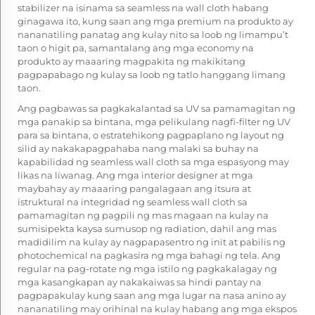
stabilizer na isinama sa seamless na wall cloth habang
ginagawa ito, kung saan ang mga premium na produkto ay
nananatiling panatag ang kulay nito sa loob ng limampu’t
taon o higit pa, samantalang ang mga economy na
produkto ay maaaring magpakita ng makikitang
pagpapabago ng kulay sa loob ng tatlo hanggang limang
taon.
Ang pagbawas sa pagkakalantad sa UV sa pamamagitan ng
mga panakip sa bintana, mga pelikulang nagfi-filter ng UV
para sa bintana, o estratehikong pagpaplano ng layout ng
silid ay nakakapagpahaba nang malaki sa buhay na
kapabilidad ng seamless wall cloth sa mga espasyong may
likas na liwanag. Ang mga interior designer at mga
maybahay ay maaaring pangalagaan ang itsura at
istruktural na integridad ng seamless wall cloth sa
pamamagitan ng pagpili ng mas magaan na kulay na
sumisipekta kaysa sumusop ng radiation, dahil ang mas
madidilim na kulay ay nagpapasentro ng init at pabilis ng
photochemical na pagkasira ng mga bahagi ng tela. Ang
regular na pag-rotate ng mga istilo ng pagkakalagay ng
mga kasangkapan ay nakakaiwas sa hindi pantay na
pagpapakulay kung saan ang mga lugar na nasa anino ay
nananatiling may orihinal na kulay habang ang mga ekspos