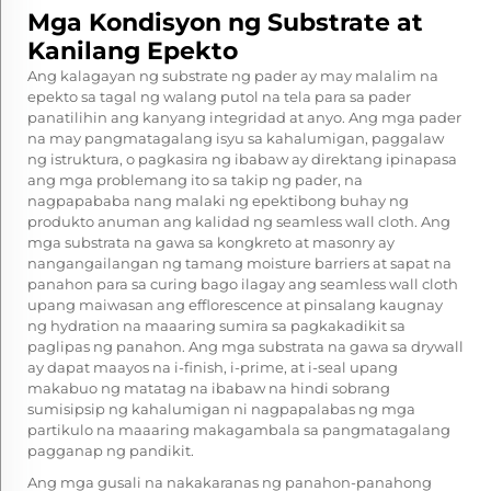
Mga Kondisyon ng Substrate at
Kanilang Epekto
Ang kalagayan ng substrate ng pader ay may malalim na
epekto sa tagal ng
walang putol na tela para sa pader
panatilihin ang kanyang integridad at anyo. Ang mga pader
na may pangmatagalang isyu sa kahalumigan, paggalaw
ng istruktura, o pagkasira ng ibabaw ay direktang ipinapasa
ang mga problemang ito sa takip ng pader, na
nagpapababa nang malaki ng epektibong buhay ng
produkto anuman ang kalidad ng seamless wall cloth. Ang
mga substrata na gawa sa kongkreto at masonry ay
nangangailangan ng tamang moisture barriers at sapat na
panahon para sa curing bago ilagay ang seamless wall cloth
upang maiwasan ang efflorescence at pinsalang kaugnay
ng hydration na maaaring sumira sa pagkakadikit sa
paglipas ng panahon. Ang mga substrata na gawa sa drywall
ay dapat maayos na i-finish, i-prime, at i-seal upang
makabuo ng matatag na ibabaw na hindi sobrang
sumisipsip ng kahalumigan ni nagpapalabas ng mga
partikulo na maaaring makagambala sa pangmatagalang
pagganap ng pandikit.
Ang mga gusali na nakakaranas ng panahon-panahong