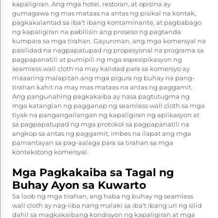
kapaligiran. Ang mga hotel, restoran, at opisina ay
gumagawa ng mas mataas na antas ng pisikal na kontak,
pagkakalantad sa iba’t ibang kontaminante, at pagbabago
ng kapaligiran na pabilisin ang proseso ng pagtanda
kumpara sa mga tirahan. Gayunman, ang mga komersyal na
pasilidad na nagpapatupad ng propesyonal na programa sa
pagpapanatili at pumipili ng mga espesipikasyon ng
seamless wall cloth na may kalidad para sa komersyo ay
maaaring malapitan ang mga pigura ng buhay na pang-
tirahan kahit na may mas mataas na antas ng paggamit.
Ang pangunahing pagkakaiba ay nasa pagtutugma ng
mga katangian ng pagganap ng seamless wall cloth sa mga
tiyak na pangangailangan ng kapaligiran ng aplikasyon at
sa pagpapatupad ng mga protokol sa pagpapanatili na
angkop sa antas ng paggamit, imbes na ilapat ang mga
pamantayan sa pag-aalaga para sa tirahan sa mga
kontekstong komersyal.
Mga Pagkakaiba sa Tagal ng
Buhay Ayon sa Kuwarto
Sa loob ng mga tirahan, ang haba ng buhay ng seamless
wall cloth ay nag-iiba nang malaki sa iba't ibang uri ng silid
dahil sa magkakaibang kondisyon ng kapaligiran at mga