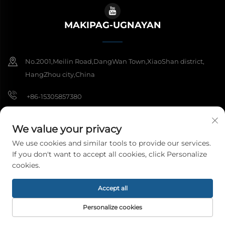
MAKIPAG-UGNAYAN
No.2001,Meilin Road,DangWan Town,XiaoShan district,
HangZhou city,China
+86-15305857380
[email protected]
We value your privacy
We use cookies and similar tools to provide our services.
If you don't want to accept all cookies, click Personalize
Copyright © 2026 Hangzhou Meibi Decoration Materials Co., Ltd. Ang
cookies.
lahat ng karapatan ay nakareserba.
Patakaran sa Pagkakapribado
Accept all
Personalize cookies
HOMEPAGE
MGA PRODUKTO
EMAIL
TEL