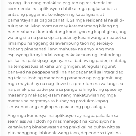
ay nag-iiba nang malaki sa pagitan ng residential at
commercial na aplikasyon dahil sa mga pagkakaiba sa
antas ng paggamit, kondisyon ng kapaligiran, at
pamantayan sa pagpapanatili. Sa mga residential na silid-
tulugan at living room na may katamtamang bilang ng
naninirahan at kontroladong kondisyon ng kapaligiran, ang
walang sira na panakip sa pader ay karaniwang umaabot sa
limampu hanggang dalawampung taon ng serbisyo
habang pinapanatili ang mahusay na anyo. Ang mga
espasyong ito ay kadalasang nakakaranas ng limitadong
pisikal na pakikipag-ugnayan sa ibabaw ng pader, matatag
na temperatura at kahalumigmigan, at regular ngunit
banayad na pagpapanatili na nagpapanatili sa integridad
ng tela sa loob ng mahabang panahon ng paggamit. Ang
mga maybahay na nag-iinvest sa premium na walang sira
na panakip sa pader para sa pangunahing living space ay
maaaring makapag-asam nang makatuwiran ng mga
mataas na pagtataya sa buhay ng produkto kapag
sinusunod ang angkop na paraan ng pag-aalaga.
Ang mga komersyal na aplikasyon ay nagpapakailan sa
seamless wall cloth ng mas mahigpit na kondisyon na
karaniwang binabawasan ang praktikal na buhay nito sa
pito hanggang labindalawang taon, depende sa tiyak na