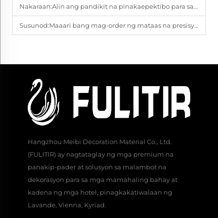
Nakaraan:
Alin ang pandikit na pinakaepektibo para sa tela para sa pader nang walang hiwa?
Susunod:
Maaari bang mag-order ng mataas na presisyong wall covering online?
Hangzhou Meibi Decoration Material Co., Ltd.
(FULITIR) ay nagtataglay ng mga premium na
panakip-pader at solusyon sa malambot na
dekorasyon para sa mga mamahaling bahay at
kadena ng mga hotel, pinagkakatiwalaan ng
Lavande, Vienna, Kyriad.