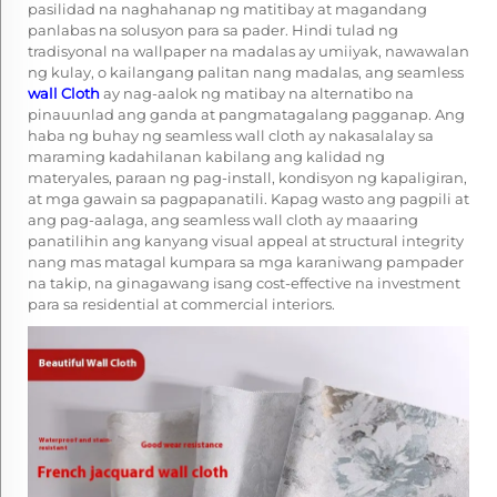
pasilidad na naghahanap ng matitibay at magandang
panlabas na solusyon para sa pader. Hindi tulad ng
tradisyonal na wallpaper na madalas ay umiiyak, nawawalan
ng kulay, o kailangang palitan nang madalas, ang seamless
wall Cloth
ay nag-aalok ng matibay na alternatibo na
pinauunlad ang ganda at pangmatagalang pagganap. Ang
haba ng buhay ng seamless wall cloth ay nakasalalay sa
maraming kadahilanan kabilang ang kalidad ng
materyales, paraan ng pag-install, kondisyon ng kapaligiran,
at mga gawain sa pagpapanatili. Kapag wasto ang pagpili at
ang pag-aalaga, ang seamless wall cloth ay maaaring
panatilihin ang kanyang visual appeal at structural integrity
nang mas matagal kumpara sa mga karaniwang pampader
na takip, na ginagawang isang cost-effective na investment
para sa residential at commercial interiors.