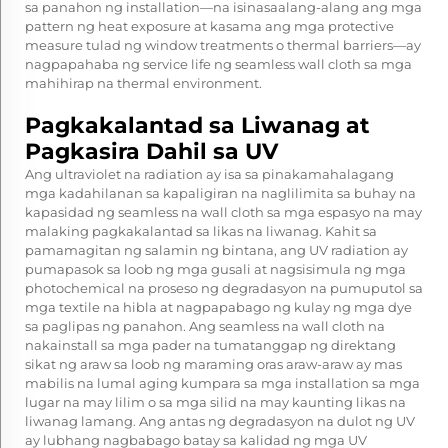
sa panahon ng installation—na isinasaalang-alang ang mga
pattern ng heat exposure at kasama ang mga protective
measure tulad ng window treatments o thermal barriers—ay
nagpapahaba ng service life ng seamless wall cloth sa mga
mahihirap na thermal environment.
Pagkakalantad sa Liwanag at
Pagkasira Dahil sa UV
Ang ultraviolet na radiation ay isa sa pinakamahalagang
mga kadahilanan sa kapaligiran na naglilimita sa buhay na
kapasidad ng seamless na wall cloth sa mga espasyo na may
malaking pagkakalantad sa likas na liwanag. Kahit sa
pamamagitan ng salamin ng bintana, ang UV radiation ay
pumapasok sa loob ng mga gusali at nagsisimula ng mga
photochemical na proseso ng degradasyon na pumuputol sa
mga textile na hibla at nagpapabago ng kulay ng mga dye
sa paglipas ng panahon. Ang seamless na wall cloth na
nakainstall sa mga pader na tumatanggap ng direktang
sikat ng araw sa loob ng maraming oras araw-araw ay mas
mabilis na lumal aging kumpara sa mga installation sa mga
lugar na may lilim o sa mga silid na may kaunting likas na
liwanag lamang. Ang antas ng degradasyon na dulot ng UV
ay lubhang nagbabago batay sa kalidad ng mga UV