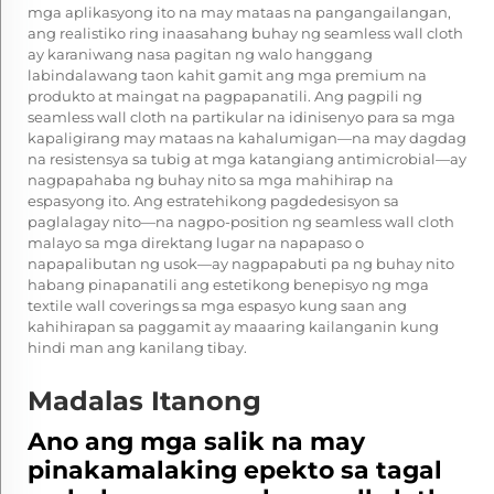
mga aplikasyong ito na may mataas na pangangailangan,
ang realistiko ring inaasahang buhay ng seamless wall cloth
ay karaniwang nasa pagitan ng walo hanggang
labindalawang taon kahit gamit ang mga premium na
produkto at maingat na pagpapanatili. Ang pagpili ng
seamless wall cloth na partikular na idinisenyo para sa mga
kapaligirang may mataas na kahalumigan—na may dagdag
na resistensya sa tubig at mga katangiang antimicrobial—ay
nagpapahaba ng buhay nito sa mga mahihirap na
espasyong ito. Ang estratehikong pagdedesisyon sa
paglalagay nito—na nagpo-position ng seamless wall cloth
malayo sa mga direktang lugar na napapaso o
napapalibutan ng usok—ay nagpapabuti pa ng buhay nito
habang pinapanatili ang estetikong benepisyo ng mga
textile wall coverings sa mga espasyo kung saan ang
kahihirapan sa paggamit ay maaaring kailanganin kung
hindi man ang kanilang tibay.
Madalas Itanong
Ano ang mga salik na may
pinakamalaking epekto sa tagal