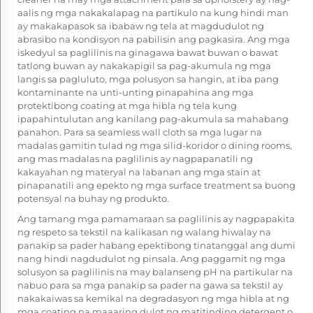
aalis ng mga nakakalapag na partikulo na kung hindi man
ay makakapasok sa ibabaw ng tela at magdudulot ng
abrasibo na kondisyon na pabilisin ang pagkasira. Ang mga
iskedyul sa paglilinis na ginagawa bawat buwan o bawat
tatlong buwan ay nakakapigil sa pag-akumula ng mga
langis sa pagluluto, mga polusyon sa hangin, at iba pang
kontaminante na unti-unting pinapahina ang mga
protektibong coating at mga hibla ng tela kung
ipapahintulutan ang kanilang pag-akumula sa mahabang
panahon. Para sa seamless wall cloth sa mga lugar na
madalas gamitin tulad ng mga silid-koridor o dining rooms,
ang mas madalas na paglilinis ay nagpapanatili ng
kakayahan ng materyal na labanan ang mga stain at
pinapanatili ang epekto ng mga surface treatment sa buong
potensyal na buhay ng produkto.
Ang tamang mga pamamaraan sa paglilinis ay nagpapakita
ng respeto sa tekstil na kalikasan ng walang hiwalay na
panakip sa pader habang epektibong tinatanggal ang dumi
nang hindi nagdudulot ng pinsala. Ang paggamit ng mga
solusyon sa paglilinis na may balanseng pH na partikular na
nabuo para sa mga panakip sa pader na gawa sa tekstil ay
nakakaiwas sa kemikal na degradasyon ng mga hibla at ng
mga coating na maaaring dulot ng matitinding detergent o