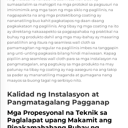
sumasailalim sa mahigpit na mga protokol sa pagsusuri na
iminimimik ang mga taon ng mga siklo ng paglilinis, na
nagpapakita na ang mga protektibong coating ay
nananatiling buo kahit pagkatapos ng daan-daang
pagkakataon ng paglilinis. Ang tibay ng mga coating na ito
ay direktang nakaaapekto sa pagpapahaba ng praktikal na
buhay ng produkto dahil ang mga may-bahay ay maaaring
panatilihin ang itsura ng seamless wall cloth sa
pamamagitan ng regular na paglilinis imbes na tanggapin
ang unti-unting pagkasira bilang hindi maiiwasan. Kapag
pipiliin ang seamless wall cloth para sa mga instalasyon na
pangmatagalan, ang pagtukoy sa mga produkto na may
patunay na tibay ng coating ay nag-aaseguro na ang takip
sa pader ay mananatiling maganda at gumagana nang
maayos sa buong tagal ng serbisyo nito.
Kalidad ng Instalasyon at
Pangmatagalang Pagganap
Mga Propesyonal na Teknik sa
Paglalapat upang Makamit ang
Pinakamahabang Buhay ng