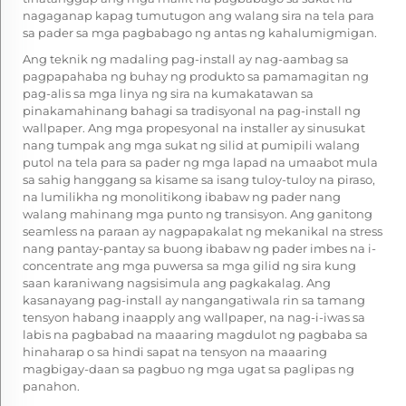
nagaganap kapag tumutugon ang walang sira na tela para
sa pader sa mga pagbabago ng antas ng kahalumigmigan.
Ang teknik ng madaling pag-install ay nag-aambag sa
pagpapahaba ng buhay ng produkto sa pamamagitan ng
pag-alis sa mga linya ng sira na kumakatawan sa
pinakamahinang bahagi sa tradisyonal na pag-install ng
wallpaper. Ang mga propesyonal na installer ay sinusukat
nang tumpak ang mga sukat ng silid at pumipili
walang
putol na tela para sa pader
ng mga lapad na umaabot mula
sa sahig hanggang sa kisame sa isang tuloy-tuloy na piraso,
na lumilikha ng monolitikong ibabaw ng pader nang
walang mahinang mga punto ng transisyon. Ang ganitong
seamless na paraan ay nagpapakalat ng mekanikal na stress
nang pantay-pantay sa buong ibabaw ng pader imbes na i-
concentrate ang mga puwersa sa mga gilid ng sira kung
saan karaniwang nagsisimula ang pagkakalag. Ang
kasanayang pag-install ay nangangatiwala rin sa tamang
tensyon habang inaapply ang wallpaper, na nag-i-iwas sa
labis na pagbabad na maaaring magdulot ng pagbaba sa
hinaharap o sa hindi sapat na tensyon na maaaring
magbigay-daan sa pagbuo ng mga ugat sa paglipas ng
panahon.