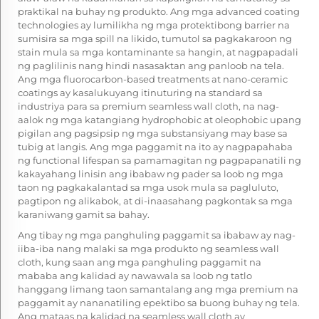
praktikal na buhay ng produkto. Ang mga advanced coating
technologies ay lumilikha ng mga protektibong barrier na
sumisira sa mga spill na likido, tumutol sa pagkakaroon ng
stain mula sa mga kontaminante sa hangin, at nagpapadali
ng paglilinis nang hindi nasasaktan ang panloob na tela.
Ang mga fluorocarbon-based treatments at nano-ceramic
coatings ay kasalukuyang itinuturing na standard sa
industriya para sa premium seamless wall cloth, na nag-
aalok ng mga katangiang hydrophobic at oleophobic upang
pigilan ang pagsipsip ng mga substansiyang may base sa
tubig at langis. Ang mga paggamit na ito ay nagpapahaba
ng functional lifespan sa pamamagitan ng pagpapanatili ng
kakayahang linisin ang ibabaw ng pader sa loob ng mga
taon ng pagkakalantad sa mga usok mula sa pagluluto,
pagtipon ng alikabok, at di-inaasahang pagkontak sa mga
karaniwang gamit sa bahay.
Ang tibay ng mga panghuling paggamit sa ibabaw ay nag-
iiba-iba nang malaki sa mga produkto ng seamless wall
cloth, kung saan ang mga panghuling paggamit na
mababa ang kalidad ay nawawala sa loob ng tatlo
hanggang limang taon samantalang ang mga premium na
paggamit ay nananatiling epektibo sa buong buhay ng tela.
Ang mataas na kalidad na seamless wall cloth ay