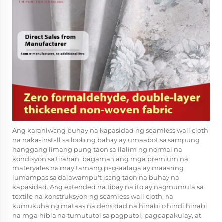
Ang karaniwang buhay na kapasidad ng seamless wall cloth
na naka-install sa loob ng bahay ay umaabot sa sampung
hanggang limang pung taon sa ilalim ng normal na
kondisyon sa tirahan, bagaman ang mga premium na
materyales na may tamang pag-aalaga ay maaaring
lumampas sa dalawampu't isang taon na buhay na
kapasidad. Ang extended na tibay na ito ay nagmumula sa
textile na konstruksyon ng seamless wall cloth, na
kumukuha ng mataas na densidad na hinabi o hindi hinabi
na mga hibla na tumututol sa pagputol, pagpapakulay, at