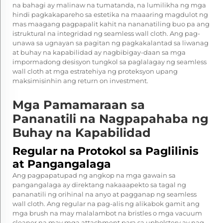
na bahagi ay malinaw na tumatanda, na lumilikha ng mga
hindi pagkakapareho sa estetika na maaaring magdulot ng
mas maagang pagpapalit kahit na nananatiling buo pa ang
istruktural na integridad ng seamless wall cloth. Ang pag-
unawa sa ugnayan sa pagitan ng pagkakalantad sa liwanag
at buhay na kapabilidad ay nagbibigay-daan sa mga
impormadong desisyon tungkol sa paglalagay ng seamless
wall cloth at mga estratehiya ng proteksyon upang
maksimisinhin ang return on investment.
Mga Pamamaraan sa
Pananatili na Nagpapahaba ng
Buhay na Kapabilidad
Regular na Protokol sa Paglilinis
at Pangangalaga
Ang pagpapatupad ng angkop na mga gawain sa
pangangalaga ay direktang nakaaapekto sa tagal ng
pananatili ng orihinal na anyo at pagganap ng seamless
wall cloth. Ang regular na pag-alis ng alikabok gamit ang
mga brush na may malalambot na bristles o mga vacuum
cleaner na may mga attachment para sa upholstery ay nag-