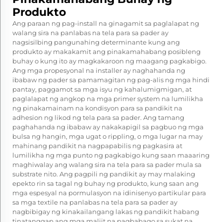
Produkto
Ang paraan ng pag-install na ginagamit sa paglalapat ng
walang sira na panlabas na tela para sa pader ay
nagsisilbing pangunahing determinante kung ang
produkto ay makakamit ang pinakamahabang posibleng
buhay o kung ito ay magkakaroon ng maagang pagkabigo.
Ang mga propesyonal na installer ay naghahanda ng
ibabaw ng pader sa pamamagitan ng pag-alis ng mga hindi
pantay, paggamot sa mga isyu ng kahalumigmigan, at
paglalapat ng angkop na mga primer system na lumilikha
ng pinakamainam na kondisyon para sa pandikit na
adhesion ng likod ng tela para sa pader. Ang tamang
paghahanda ng ibabaw ay nakakapigil sa pagbuo ng mga
bulsa ng hangin, mga ugat o rippling, o mga lugar na may
mahinang pandikit na nagpapabilis ng pagkasira at
lumilikha ng mga punto ng pagkabigo kung saan maaaring
maghiwalay ang walang sira na tela para sa pader mula sa
substrate nito. Ang pagpili ng pandikit ay may malaking
epekto rin sa tagal ng buhay ng produkto, kung saan ang
mga espesyal na pormulasyon na idinisenyo partikular para
sa mga textile na panlabas na tela para sa pader ay
nagbibigay ng kinakailangang lakas ng pandikit habang
tinatanggap ang mga maliit na pagbabago sa sukat na