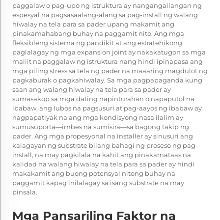
paggalaw o pag-upo ng istruktura ay nangangailangan ng
espesyal na pagsasaalang-alang sa pag-install ng walang
hiwalay na tela para sa pader upang makamit ang
pinakamahabang buhay na paggamit nito. Ang mga
fleksibleng sistema ng pandikit at ang estratehikong
paglalagay ng mga expansion joint ay nakakatugon sa mga
maliit na paggalaw ng istruktura nang hindi ipinapasa ang
mga piling stress sa tela ng pader na maaaring magdulot ng
pagkaburak o pagkahiwalay. Sa mga pagpapaganda kung
saan ang walang hiwalay na tela para sa pader ay
sumasakop sa mga dating napinturahan o napaputol na
ibabaw, ang lubos na pagsusuri at pag-aayos ng ibabaw ay
nagpapatiyak na ang mga kondisyong nasa ilalim ay
sumusuporta—imbes na sumisira—sa bagong takip ng
pader. Ang mga propesyonal na installer ay sinusuri ang
kalagayan ng substrate bilang bahagi ng proseso ng pag-
install, na may pagkilala na kahit ang pinakamataas na
kalidad na walang hiwalay na tela para sa pader ay hindi
makakamit ang buong potensyal nitong buhay na
paggamit kapag inilalagay sa isang substrate na may
pinsala.
Mga Pansariling Faktor na