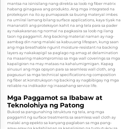
mantsa na isinisilang nang direkta sa loob ng fiber matrix
habang ginagawa ang produkto. Ang mga integrated na
proteksyon na ito ay pumapasok sa buong materyal imbes
na umiiral lamang bilang surface applications, kaya tiyak na
mananatili ang proteksyon kahit na ang tela para sa pader
ay nakakaranas ng normal na pagkasira sa loob ng ilang
taon ng paggamit. Ang backing material naman ay nag-
aambag din nang malaki sa kabuuang lifespan, kung saan
ang mga breathable ngunit moisture-resistant na backing
layers ay nakakapigil sa paglago ng amag at delamination
na maaaring makompromiso sa mga wall coverings sa mga
kapaligiran na may mataas na kahalumigmigan. Kapag
sinusuri ang mga opsyon para sa seamless wall cloth, ang
pagsusuri sa mga technical specifications ng composition
ng fiber at konstruksyon ng backing ay nagbibigay ng mga
reliable na indikador ng inaasahang service life.
Mga Paggamot sa Ibabaw at
Teknolohiya ng Patong
Bukod sa pangunahing istruktura ng tela, ang mga
paggamit ng surface treatments sa seamless wall cloth ay
malaki ang epekto sa kanyang paglaban sa mga pang-
araw-araw na kadahilanan sa kapaligiran na tumutukoy sa