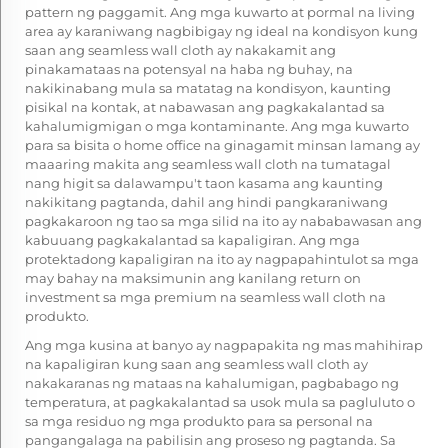
pattern ng paggamit. Ang mga kuwarto at pormal na living
area ay karaniwang nagbibigay ng ideal na kondisyon kung
saan ang seamless wall cloth ay nakakamit ang
pinakamataas na potensyal na haba ng buhay, na
nakikinabang mula sa matatag na kondisyon, kaunting
pisikal na kontak, at nabawasan ang pagkakalantad sa
kahalumigmigan o mga kontaminante. Ang mga kuwarto
para sa bisita o home office na ginagamit minsan lamang ay
maaaring makita ang seamless wall cloth na tumatagal
nang higit sa dalawampu't taon kasama ang kaunting
nakikitang pagtanda, dahil ang hindi pangkaraniwang
pagkakaroon ng tao sa mga silid na ito ay nababawasan ang
kabuuang pagkakalantad sa kapaligiran. Ang mga
protektadong kapaligiran na ito ay nagpapahintulot sa mga
may bahay na maksimunin ang kanilang return on
investment sa mga premium na seamless wall cloth na
produkto.
Ang mga kusina at banyo ay nagpapakita ng mas mahihirap
na kapaligiran kung saan ang seamless wall cloth ay
nakakaranas ng mataas na kahalumigan, pagbabago ng
temperatura, at pagkakalantad sa usok mula sa pagluluto o
sa mga residuo ng mga produkto para sa personal na
pangangalaga na pabilisin ang proseso ng pagtanda. Sa