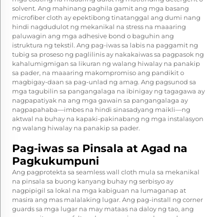
solvent. Ang mahinang paghila gamit ang mga basang
microfiber cloth ay epektibong tinatanggal ang dumi nang
hindi nagdudulot ng mekanikal na stress na maaaring
paluwagin ang mga adhesive bond o baguhin ang
istruktura ng tekstil. Ang pag-iwas sa labis na paggamit ng
tubig sa proseso ng paglilinis ay nakakaiwas sa pagpasok ng
kahalumigmigan sa likuran ng walang hiwalay na panakip
sa pader, na maaaring makompromiso ang pandikit o
magbigay-daan sa pag-unlad ng amag. Ang pagsunod sa
mga tagubilin sa pangangalaga na ibinigay ng tagagawa ay
nagpapatiyak na ang mga gawain sa pangangalaga ay
nagpapahaba—imbes na hindi sinasadyang maikli—ng
aktwal na buhay na kapaki-pakinabang ng mga instalasyon
ng walang hiwalay na panakip sa pader.
Pag-iwas sa Pinsala at Agad na
Pagkukumpuni
Ang pagprotekta sa seamless wall cloth mula sa mekanikal
na pinsala sa buong kanyang buhay ng serbisyo ay
nagpipigil sa lokal na mga kabiguan na lumaganap at
masira ang mas malalaking lugar. Ang pag-install ng corner
guards sa mga lugar na may mataas na daloy ng tao, ang