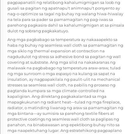
pagpapanatili ng relatibong kahalumigmigan sa loob ng
gusali sa pagitan ng apatnapu't animnapu't porsyento ay
nag-o-optimize sa tagal ng buhay ng walang hiwa-hiwalay
na tela para sa pader sa pamamagitan ng pag-iwas sa
parehong pagkasira dahil sa kahalumigmigan at sa pinsala
dulot ng sobrang pagkakatuyo.
Ang mga pagbabago sa temperatura ay nakaaapekto sa
haba ng buhay ng seamless wall cloth sa pamamagitan ng
mga siklo ng thermal expansion at contraction na
nagdudulot ng stress sa adhesive bond sa pagitan ng wall
covering at substrate. Ang mga silid na nakakaranas ng
malawak na pagbabago ng temperatura araw-araw, tulad
ng mga sunroom o mga espasyo na kulang sa sapat na
insulation, ay nagpapakilala ng paulit-ulit na mechanical
stresses sa seamless wall cloth, na pabilis ng proseso ng
pagtanda kumpara sa mga climate-controlled na
kapaligiran. Ang direktang pagkakalantad sa mga
mapagkukunan ng radiant heat—tulad ng mga fireplace,
radiator, o matinding liwanag ng araw sa pamamagitan ng
mga bintana—ay sumisira sa parehong textile fibers at
protective coatings ng seamless wall cloth sa paglipas ng
panahon, na binabawasan ang epektibong buhay nito sa
mga naapektuhang lugar. Ang estratehikong pagpaplano