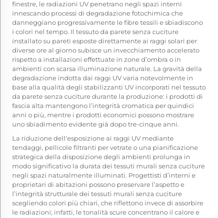
finestre, le radiazioni UV penetrano negli spazi interni
innescando processi di degradazione fotochimica che
danneggiano progressivamente le fibre tessili e sbiadiscono
i colori nel tempo. Il tessuto da parete senza cuciture
installato su pareti esposte direttamente ai raggi solari per
diverse ore al giorno subisce un invecchiamento accelerato
rispetto a installazioni effettuate in zone d’ombra o in
ambienti con scarsa illuminazione naturale. La gravità della
degradazione indotta dai raggi UV varia notevolmente in
base alla qualità degli stabilizzanti UV incorporati nel tessuto
da parete senza cuciture durante la produzione: i prodotti di
fascia alta mantengono l’integrità cromatica per quindici
anni o più, mentre i prodotti economici possono mostrare
uno sbiadimento evidente già dopo tre-cinque anni.
La riduzione dell'esposizione ai raggi UV mediante
tendaggi, pellicole filtranti per vetrate o una pianificazione
strategica della disposizione degli ambienti prolunga in
modo significativo la durata dei tessuti murali senza cuciture
negli spazi naturalmente illuminati. Progettisti d’interni e
proprietari di abitazioni possono preservare l’aspetto e
l’integrità strutturale dei tessuti murali senza cuciture
scegliendo colori più chiari, che riflettono invece di assorbire
le radiazioni; infatti, le tonalità scure concentrano il calore e