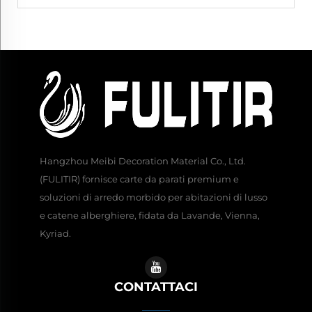
Hangzhou Meibi Decoration Material Co., Ltd.
(FULITIR) fornisce carte da parati premium e
soluzioni di arredo morbido per abitazioni di lusso
e catene alberghiere, fidata da Lavande, Vienna,
Kyriad.
CONTATTACI