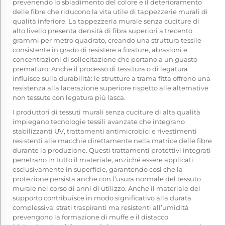
prevenendo lo sbiadimento del colore e il deterioramento
delle fibre che riducono la vita utile di tappezzerie murali di
qualità inferiore. La tappezzeria murale senza cuciture di
alto livello presenta densità di fibra superiori a trecento
grammi per metro quadrato, creando una struttura tessile
consistente in grado di resistere a forature, abrasioni e
concentrazioni di sollecitazione che portano a un guasto
prematuro. Anche il processo di tessitura o di legatura
influisce sulla durabilità: le strutture a trama fitta offrono una
resistenza alla lacerazione superiore rispetto alle alternative
non tessute con legatura più lasca.
I produttori di tessuti murali senza cuciture di alta qualità
impiegano tecnologie tessili avanzate che integrano
stabilizzanti UV, trattamenti antimicrobici e rivestimenti
resistenti alle macchie direttamente nella matrice delle fibre
durante la produzione. Questi trattamenti protettivi integrati
penetrano in tutto il materiale, anziché essere applicati
esclusivamente in superficie, garantendo così che la
protezione persista anche con l’usura normale del tessuto
murale nel corso di anni di utilizzo. Anche il materiale del
supporto contribuisce in modo significativo alla durata
complessiva: strati traspiranti ma resistenti all’umidità
prevengono la formazione di muffe e il distacco