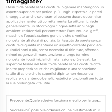
tinteggiate?
I tessuti da parete senza cuciture in genere mantengono un
aspetto superiore per periodi più lunghi rispetto alle pareti
tinteggiate, anche se entrambi possono durare decenni se
applicati e mantenuti correttamente. La pittura richiede
generalmente un ritocco ogni cinque-sette anni negli
ambienti residenziali per contrastare l’accumulo di graffi,
macchie e l’opacizzazione generale che si verifica
nonostante gli sforzi di pulizia. Un tessuto da parete senza
cuciture di qualità mantiene un aspetto costante per dieci-
quindici anni o più, senza necessità di rifiniture, offrendo
minori esigenze di manutenzione a lungo termine
nonostante i costi iniziali di installazione più elevati. La
superficie tessile del tessuto da parete senza cuciture offre
inoltre proprietà acustiche migliorate e una sensazione
tattile di calore che le superfici dipinte non riescono a
replicare, garantendo benefici estetici e funzionali per tutta
la sua prolungata vita utile.
Precedente:
Quale adesivo funziona meglio per la tappezzeria murale senza giunture?
Successivo:
È possibile ordinare online rivestimenti murali ad alta precisione?