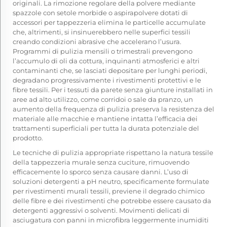
originali. La rimozione regolare della polvere mediante
spazzole con setole morbide o aspirapolvere dotati di
accessori per tappezzeria elimina le particelle accumulate
che, altrimenti, si insinuerebbero nelle superfici tessili
creando condizioni abrasive che accelerano l’usura.
Programmi di pulizia mensili o trimestrali prevengono
l’accumulo di oli da cottura, inquinanti atmosferici e altri
contaminanti che, se lasciati depositare per lunghi periodi,
degradano progressivamente i rivestimenti protettivi e le
fibre tessili. Per i tessuti da parete senza giunture installati in
aree ad alto utilizzo, come corridoi o sale da pranzo, un
aumento della frequenza di pulizia preserva la resistenza del
materiale alle macchie e mantiene intatta l’efficacia dei
trattamenti superficiali per tutta la durata potenziale del
prodotto.
Le tecniche di pulizia appropriate rispettano la natura tessile
della tappezzeria murale senza cuciture, rimuovendo
efficacemente lo sporco senza causare danni. L’uso di
soluzioni detergenti a pH neutro, specificamente formulate
per rivestimenti murali tessili, previene il degrado chimico
delle fibre e dei rivestimenti che potrebbe essere causato da
detergenti aggressivi o solventi. Movimenti delicati di
asciugatura con panni in microfibra leggermente inumiditi