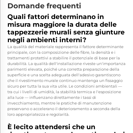
Domande frequenti
Quali fattori determinano in
misura maggiore la durata delle
tappezzerie murali senza giunture
negli ambienti interni?
La qualità del materiale rappresenta il fattore determinante
principale, con la composizione delle fibre, la densità e i
trattamenti protettivi a stabilire il potenziale di base per la
durabilità. La qualità dell'installazione riveste un'importanza
parimenti elevata, poiché una corretta preparazione della
superficie e una scelta adeguata dell'adesivo garantiscono
che il rivestimento murale continuo mantenga un fissaggio
sicuro per tutta la sua vita utile. Le condizioni ambientali —
tra cui i livelli di umidità, la stabilità termica e l'esposizione
alla luce — influenzano direttamente i tassi di
invecchiamento, mentre le pratiche di manutenzione
preservano o accelerano il deterioramento a seconda della
loro appropriatezza e regolarità.
È lecito attendersi che un