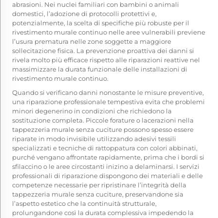
abrasioni. Nei nuclei familiari con bambini o animali
domestici, l’adozione di protocolli protettivi e,
potenzialmente, la scelta di specifiche più robuste per il
rivestimento murale continuo nelle aree vulnerabili previene
l’usura prematura nelle zone soggette a maggiore
sollecitazione fisica. La prevenzione proattiva dei danni si
rivela molto più efficace rispetto alle riparazioni reattive nel
massimizzare la durata funzionale delle installazioni di
rivestimento murale continuo.
Quando si verificano danni nonostante le misure preventive,
una riparazione professionale tempestiva evita che problemi
minori degenerino in condizioni che richiedono la
sostituzione completa. Piccole forature o lacerazioni nella
tappezzeria murale senza cuciture possono spesso essere
riparate in modo invisibile utilizzando adesivi tessili
specializzati e tecniche di rattoppatura con colori abbinati,
purché vengano affrontate rapidamente, prima che i bordi si
sfilaccino o le aree circostanti inizino a delaminarsi. I servizi
professionali di riparazione dispongono dei materiali e delle
competenze necessarie per ripristinare l’integrità della
tappezzeria murale senza cuciture, preservandone sia
l’aspetto estetico che la continuità strutturale,
prolungandone così la durata complessiva impedendo la