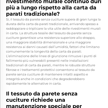
rivestimento murale continuo duri
più a lungo rispetto alla carta da
parati tradizionale?
Sì, il tessuto da parete senza cuciture supera di gran lunga la
durata della carta da parati tradizionale, arrivando spesso a
raddoppiare o triplicare la vita utile delle rivestimenti murali
in carta. La struttura tessile del tessuto da parete senza
cuciture garantisce una resistenza superiore allo strappo,
una maggiore stabilità dimensionale e una maggiore
resistenza ai danni causati dall’umidità, fattori che limitano
comunemente la longevità della carta da parati.
L’eliminazione delle linee di giunzione rimuove i punti di
fallimento più vulnerabili presenti nelle installazioni
tradizionali di carta da parati, mentre le robuste strutture
fibrose e i trattamenti protettivi consentono al tessuto da
parete senza cuciture di mantenere intatti aspetto e
integrità anche in condizioni che degraderebbero
rapidamente le alternative in carta.
Il tessuto da parete senza
cuciture richiede una
manutenzione speciale per