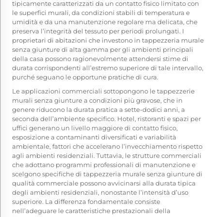
tipicamente caratterizzati da un contatto fisico limitato con
le superfici murali, da condizioni stabili di temperatura e
umidità e da una manutenzione regolare ma delicata, che
preserva l’integrità del tessuto per periodi prolungati. I
proprietari di abitazioni che investono in tappezzeria murale
senza giunture di alta gamma per gli ambienti principali
della casa possono ragionevolmente attendersi stime di
durata corrispondenti all’estremo superiore di tale intervallo,
purché seguano le opportune pratiche di cura.
Le applicazioni commerciali sottopongono le tappezzerie
murali senza giunture a condizioni più gravose, che in
genere riducono la durata pratica a sette-dodici anni, a
seconda dell’ambiente specifico. Hotel, ristoranti e spazi per
uffici generano un livello maggiore di contatto fisico,
esposizione a contaminanti diversificati e variabilità
ambientale, fattori che accelerano l’invecchiamento rispetto
agli ambienti residenziali. Tuttavia, le strutture commerciali
che adottano programmi professionali di manutenzione e
scelgono specifiche di tappezzeria murale senza giunture di
qualità commerciale possono avvicinarsi alla durata tipica
degli ambienti residenziali, nonostante l’intensità d’uso
superiore. La differenza fondamentale consiste
nell’adeguare le caratteristiche prestazionali della