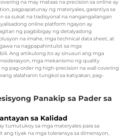
covering na may mataas na precision sa online ay
ion, pagpapatunay ng materyales, garantiya sa
n sa sukat na tradisyonal na nangangailangan
yalisadong online platform ngayon ay
agitan ng pagbibigay ng detalyadong
usyon na imahe, mga technical data sheet, at
agawa na nagpapahintulot sa mga
i. Ang artikulong ito ay sinusuri ang mga
konsiderasyon, mga mekanismo ng quality
ng pag-order ng high-precision na wall covering
ang alalahanin tungkol sa katiyakan, pag-
sisyong Panakip sa Pader sa
antayan sa Kalidad
ay tumutukoy sa mga materyales para sa
t ang tiyak na mga toleransya sa dimensyon,