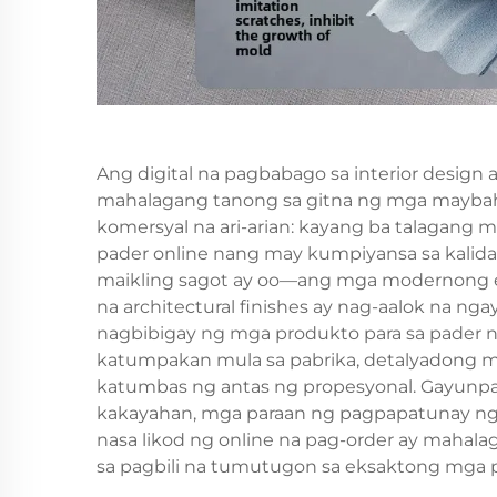
Ang digital na pagbabago sa interior design a
mahalagang tanong sa gitna ng mga maybah
komersyal na ari-arian: kayang ba talagang 
pader
online nang may kumpiyansa sa kalid
maikling sagot ay oo—ang mga modernong 
na architectural finishes ay nag-aalok na ng
nagbibigay ng mga produkto para sa pader 
katumpakan mula sa pabrika, detalyadong mga
katumbas ng antas ng propesyonal. Gayunp
kakayahan, mga paraan ng pagpapatunay ng k
nasa likod ng online na pag-order ay mah
sa pagbili na tumutugon sa eksaktong mga 