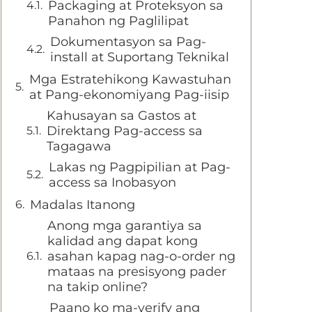
Packaging at Proteksyon sa
Panahon ng Paglilipat
Dokumentasyon sa Pag-
install at Suportang Teknikal
Mga Estratehikong Kawastuhan
at Pang-ekonomiyang Pag-iisip
Kahusayan sa Gastos at
Direktang Pag-access sa
Tagagawa
Lakas ng Pagpipilian at Pag-
access sa Inobasyon
Madalas Itanong
Anong mga garantiya sa
kalidad ang dapat kong
asahan kapag nag-o-order ng
mataas na presisyong pader
na takip online?
Paano ko ma-verify ang