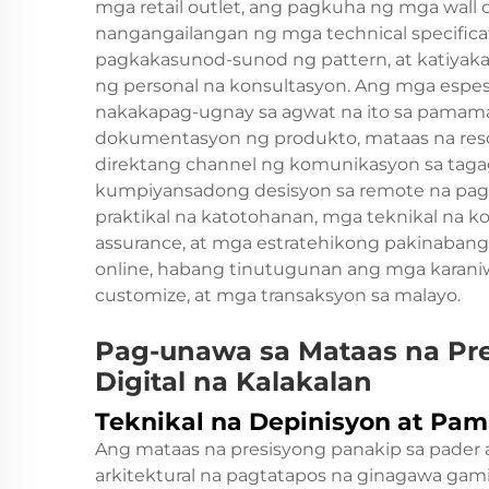
mga retail outlet, ang pagkuha ng mga wall 
nangangailangan ng mga technical specificat
pagkakasunod-sunod ng pattern, at katiyaka
ng personal na konsultasyon. Ang mga espes
nakakapag-ugnay sa agwat na ito sa pamam
dokumentasyon ng produkto, mataas na resol
direktang channel ng komunikasyon sa tag
kumpiyansadong desisyon sa remote na pagbil
praktikal na katotohanan, mga teknikal na 
assurance, at mga estratehikong pakinabang 
online, habang tinutugunan ang mga karaniw
customize, at mga transaksyon sa malayo.
Pag-unawa sa Mataas na Pre
Digital na Kalakalan
Teknikal na Depinisyon at Pam
Ang mataas na presisyong panakip sa pader 
arkitektural na pagtatapos na ginagawa gami