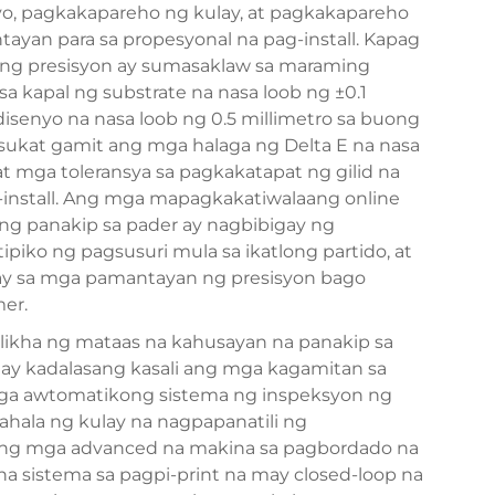
o, pagkakapareho ng kulay, at pagkakapareho
yan para sa propesyonal na pag-install. Kapag
ang presisyon ay sumasaklaw sa maraming
sa kapal ng substrate na nasa loob ng ±0.1
 disenyo na nasa loob ng 0.5 millimetro sa buong
usukat gamit ang mga halaga ng Delta E na nasa
at mga toleransya sa pagkakatapat ng gilid na
install. Ang mga mapagkakatiwalaang online
ong panakip sa pader ay nagbibigay ng
piko ng pagsusuri mula sa ikatlong partido, at
ay sa mga pamantayan ng presisyon bago
er.
ikha ng mataas na kahusayan na panakip sa
 ay kadalasang kasali ang mga kagamitan sa
ga awtomatikong sistema ng inspeksyon ng
ahala ng kulay na nagpapanatili ng
Ang mga advanced na makina sa pagbordado na
a sistema sa pagpi-print na may closed-loop na