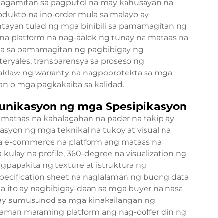
 kagamitan sa pagputol na may kahusayan na
odukto na ino-order mula sa malayo ay
ayan tulad ng mga binibili sa pamamagitan ng
 na platform na nag-aalok ng tunay na mataas na
ba sa pamamagitan ng pagbibigay ng
ryales, transparensya sa proseso ng
klaw ng warranty na nagpoprotekta sa mga
n o mga pagkakaiba sa kalidad.
munikasyon ng mga Spesipikasyon
mataas na kahalagahan na pader na takip ay
asyon ng mga teknikal na tukoy at visual na
a e-commerce na platform ang mataas na
 kulay na profile, 360-degree na visualization ng
gpapakita ng texture at istruktura ng
specification sheet na naglalaman ng buong data
na ito ay nagbibigay-daan sa mga buyer na nasa
 ay sumusunod sa mga kinakailangan ng
gaman maraming platform ang nag-ooffer din ng