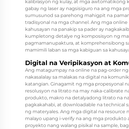
kalibrasyon ng kulay, at mga awtomatikong
gabay ng laser ay nagsisiguro na ang mga pr
sumusunod sa parehong mahigpit na pamant
tradisyonal na mga channel. Ang mga online
kahusayan na panakip sa pader ay nagkakai
kumpletong detalye ng komposisyon ng mate
pagmamanupaktura, at komprehensibong sa
mamimili laban sa mga kabiguan sa kahusaya
Digital na Veripikasyon at Ko
Ang matagumpay na online na pag-order ng 
nakasalalay sa malakas na digital na komunik
katangian. Ginagamit ng mga propesyonal n
resolusyon na litrato na may naka-calibrate na
produkto, makro na detalyadong litrato na na
pagkakahabi, at downloadable na technical 
ng materyales. Ang mga digital na resource 
malayo upang i-verify na ang mga produkto
proyekto nang walang pisikal na sample, ba