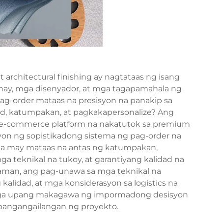
t architectural finishing ay nagtataas ng isang
ay, mga disenyador, at mga tagapamahala ng
mag-order
mataas na presisyon na panakip sa
ad, katumpakan, at pagkakapersonalize? Ang
e-commerce platform na nakatutok sa premium
ayon ng sopistikadong sistema ng pag-order na
na may mataas na antas ng katumpakan,
 teknikal na tukoy, at garantiyang kalidad na
aman, ang pag-unawa sa mga teknikal na
alidad, at mga konsiderasyon sa logistics na
alaga upang makagawa ng impormadong desisyon
pangangailangan ng proyekto.