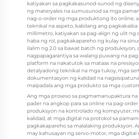
katiyakan sa pagkakasunod-sunod ng diseny
ng materyales na sumusunod sa mga pamanta
nag-o-order ng mga produktong ito online, 
teknikal na aspeto, kabilang ang pagkakaiba 
millimetro, katiyakan sa pag-align ng ulit ng
haba ng rol, pagkakapareho ng kulay na sin
ilalim ng 2.0 sa bawat batch ng produksyon, 
nagpapagarantiya sa walang puwang na pag-
platform na nakatutok sa mataas na presisy
detalyadong teknikal na mga tukoy, mga serti
dokumentasyon ng kalidad na nagsisipatun
maipadala ang mga produkto sa mga custom
Ang mga proseso sa pagmamanupaktura na l
pader na angkop para sa online na pag-order
produksyon na kontrolado ng kompyuter, m
kalidad, at mga digital na protokol sa pamam
pagkakapareho sa malalaking produksyon. 
may kahusayan ng servo-motor, mga digital n