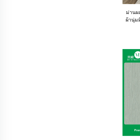
ม่านผส
ผ้านุ
กรอง