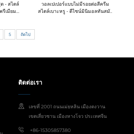
ด - สไตล์
วอลเปเปอร์แบบไม่มีรอยต่อสีครีม
พรีเมียม
สไตล์เบาะหรู - ดีไซน์มินิมอลทันสมัย
รั่งเศสแบบ
สำหรับผนังห้องนั่งเล่นและห้องนอน
 จากโรงงาน
นำเข้าใหม่ปี 2025 สั่งซื้อโดยตรงจาก
ผู้ผลิต
5
ถัดไป
ติดต่อเรา
เลขที่ 2001 ถนนเม่ยหลิน เมืองตงวาน
เขตเสี่ยวซาน เมืองหางโจว ประเทศจีน
+86-15305857380
็ม