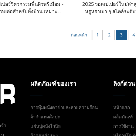
เปอร์วิศวกรรมพื้นผิวพรีเมียม -
2025 วอลเปเปอร์ใหม่ล่าสุ
รอยต่อสำหรับทั้งบ้าน เหมาะ
หรูหราเบา ๆ สไตล์ระดับ
รับห้องนอนและห้องนั่งเล่น
สำหรับผนังทั้งหลัง สไตล์ฝ
เปเปอร์สีทึบเนื้อผ้าฝ้ายลินิน
วินเทจ เนื้อผ้าคุณภาพสูง
ับครัวเรือน ดีไซน์หรูหราเบาๆ
โดยตรง
ก่อนหน้า
1
2
3
4
ขายตรงจากโรงงาน
ผลิตภัณฑ์ของเรา
ลิงก์ด่วน
การหุ้มผนังตาข่ายละลายความร้อน
หน้าแรก
ผ้ากำแพงศิลปะ
ผลิตภัณฑ์
ดจำ
แผ่นปูผนังไวนิล
การใช้งาน
่ม
ผ้าคลุมกำแพง
บริการโอเด