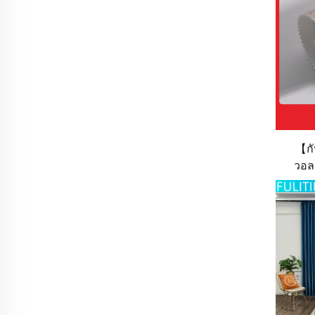
【กั
วอลเ
(
วอลเปเ
ตก