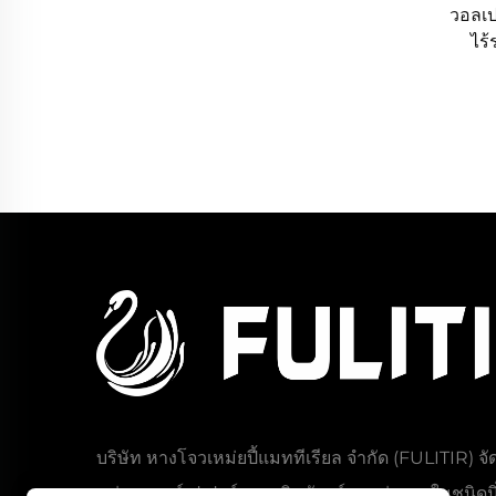
วอลเป
ไร้
สำห
วอล
สำหร
บริษัท หางโจวเหม่ยปี้แมททีเรียล จำกัด (FULITIR) จั
หน่ายวอลล์เปเปอร์และผลิตภัณฑ์ตกแต่งภายในชนิดนิ