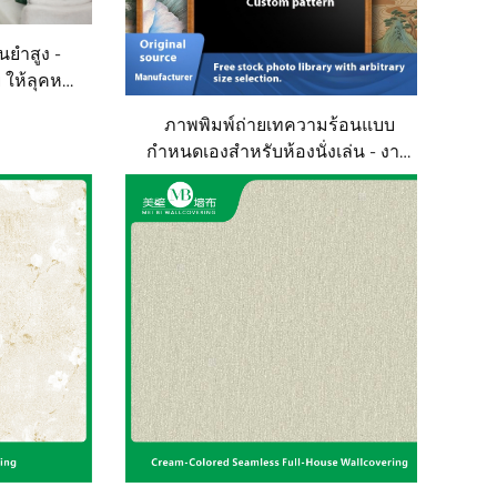
ยำสูง -
 ให้ลุคหรู
นังเด่นใน
ภาพพิมพ์ถ่ายเทความร้อนแบบ
กำหนดเองสำหรับห้องนั่งเล่น - งาน
ศิลปะบนผนังขนาดใหญ่ระดับไฮเอนด์
ภาพจิตรกรรมทิวทัศน์แบบผืนผ้าใบไร้
รอยต่อสำหรับผนังด้านหลังโซฟาใน
สำนักงาน