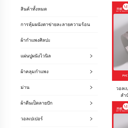
สินค้าทั้งหมด
การหุ้มผนังตาข่ายละลายความร้อน
ผ้ากำแพงศิลปะ
แผ่นปูผนังไวนิล
ผ้าคลุมกำแพง
ม่าน
วอลเป
สำน
หน่ว
ผ้าตีนเป็ดลายปัก
เสียด
สำหรั
วอลเปเปอร์