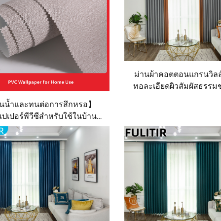
ม่านผ้าคอตตอนแกรนวิลล์
ทอละเอียดผิวสัมผัสธรรม
แสงได้ดี เหมาะสำหรับตก
นน้ำและทนต่อการสึกหรอ】
นอนหลัก
ปเปอร์พีวีซีสำหรับใช้ในบ้าน
ห้องนั่งเล่นและห้องนอน) -
ปอร์ไร้รอยต่อสีทึบแบบมินิมอล
แต่งบ้านทำความสะอาดง่าย