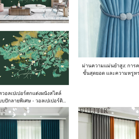
ม่านความแม่นยำสูง: การ
ขั้นสุดยอด และความหรูหรา
อย่างประณีตระดับพรี
ลิตวอลเปเปอร์ตกแต่งผนังสไตล์
บปักลายพิเศษ - วอลเปเปอร์ติด
้านทั้งหลังแบบไร้รอยต่อ สไตล์
ูหราเบาๆ ระดับพรีเมียมและ
ยำสูง เหมาะสำหรับใช้ตกแต่ง
นังห้องนอนและห้องนั่งเล่น