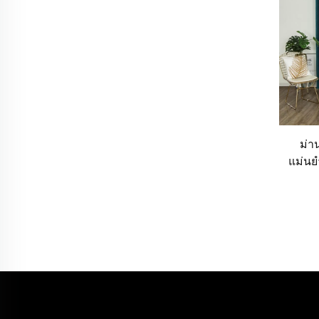
ม่า
แม่นยำ
เต็ม
ความ