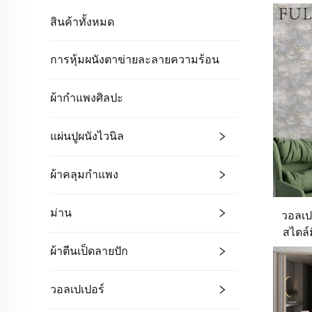
สินค้าทั้งหมด
การหุ้มผนังตาข่ายละลายความร้อน
ผ้ากำแพงศิลปะ
แผ่นปูผนังไวนิล
ผ้าคลุมกำแพง
ม่าน
วอลเป
สไตล์ม
สัมผั
ผ้าตีนเป็ดลายปัก
หัวเต
สิ
วอลเปเปอร์