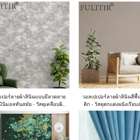
เปอร์ลายผ้าลินินแบบมีลวดลาย
วอลเปเปอร์ลายผ้าลินินสีพื
ินิมอลทันสมัย - วัสดุเคลือบผิว
ดิก - วัสดุตกแต่งผนังเรียบ
สแบบสามมิติสำหรับตกแต่งผนัง
ตกแต่งผนังด้านหลังโซฟาใ
ียงในห้องนอน วัสดุเป็นมิตรกับ
เล่น มีหลายสีให้เล
่งแวดล้อม มีหลายสีให้เลือก