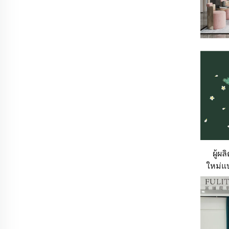
ผู้ผ
ใหม่แบ
ผนังบ
หร
แม่น
ผ