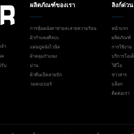
ผลิตภัณฑ์ของเรา
ลิงก์ด่วน
การหุ้มผนังตาข่ายละลายความร้อน
หน้าแรก
ผ้ากำแพงศิลปะ
ผลิตภัณฑ์
ดจำ
แผ่นปูผนังไวนิล
การใช้งาน
่ม
ผ้าคลุมกำแพง
บริการโอเด
รับ
ม่าน
วิดีโอ
ผ้าตีนเป็ดลายปัก
ข่าวสาร
วอลเปเปอร์
บล็อก
ติดต่อเรา