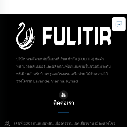
ธรรมชาติ กรองแสงได้ดี
เหมาะสำหรับม่านตกแต่งห้อง
เหมาะสำหรับตกแต่งห้องนอน
นอน
หลัก
บริษัท หางโจวเหม่ยปี้แมททีเรียล จำกัด (FULITIR) จัดจำ
หน่ายวอลล์เปเปอร์และผลิตภัณฑ์ตกแต่งภายในชนิดนิ่มระดับ
พรีเมียมสำหรับบ้านหรูและโรงแรมเครือข่าย ได้รับความไว้
วางใจจาก Lavande, Vienna, Kyriad
ติดต่อเรา
เลขที่ 2001 ถนนเม่ยหลิน เมืองตงวาน เขตเสี่ยวซาน เมืองหางโจว