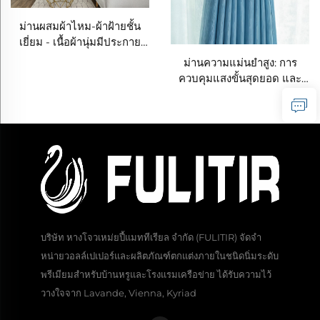
ม่านผสมผ้าไหม-ผ้าฝ้ายชั้น
เยี่ยม - เนื้อผ้านุ่มมีประกาย
แวววาวเหมือนผ้าไหม กรอง
ม่านความแม่นยำสูง: การ
แสงได้ดี เหมาะกับห้องนั่งเล่น
ควบคุมแสงขั้นสุดยอด และ
และห้องนอน
ความหรูหราที่ตัดเย็บอย่าง
ประณีตระดับพรีเมียม
บริษัท หางโจวเหม่ยปี้แมททีเรียล จำกัด (FULITIR) จัดจำ
หน่ายวอลล์เปเปอร์และผลิตภัณฑ์ตกแต่งภายในชนิดนิ่มระดับ
พรีเมียมสำหรับบ้านหรูและโรงแรมเครือข่าย ได้รับความไว้
วางใจจาก Lavande, Vienna, Kyriad