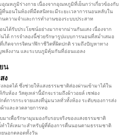
หภูมิร่างกาย เนื่องจากอุณหภูมิที่เย็นกว่าเกี่ยวข้องกับ
่าผู้ที่นอนในห้องที่มืดสนิทจะมีระยะเวลาการนอนหลับใน
ประสานความจำและการทำงานของระบบประสาท
อนได้รับประโยชน์อย่างมากจากม่านกันแสง เนื่องจาก
ด้ การจำลองนี้ช่วยรักษารูปแบบการนอนที่สม่ำเสมอ
ี่เกิดจากรจิตนาฬิกาชีวิตที่ผิดปกติ รวมถึงปัญหาทาง
ังงาน และระบบภูมิคุ้มกันที่อ่อนแอลง
โยน
แสง
งลอดได้ ซึ่งช่วยให้แสงธรรมชาติส่องผ่านเข้ามาได้ใน
ับห้อง วัสดุเหล่านี้มักจะรวมถึงผ้าวอยล์ เชฟอง
เฟกต์การกระจายแสงที่นุ่มนวลทั่วทั้งห้อง ระดับของการส่ง
ของผ้าและลวดลายการทอ
แบบมาเพื่อรักษามุมมองกับรอบจริงของแสงธรรมชาติ
ทำให้เหมาะสำหรับผู้ที่ต้องการตื่นนอนตามธรรมชาติ
ภายนอกตลอดทั้งวัน