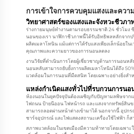
การเข้าใจการควบคุมแสงและความ
วิทยาศาสตร์ของแสงและจังหวะชีวภา
ร่างกายมนุษย์ทำงานตามรอบธรรมชาติ 24 ชั่วโมง ซึ่งเ
นอนของเรา นาฬิกาชีวภาพนี้ได้รับอิทธิพลหลักจาก
ผลิตเมลาโทนิน แม้แต่การได้รับแสงเพียงเล็กน้อยในเ
คุณภาพและความยาวของการนอนลดลง
งานวิจัยที่ดำเนินการโดยผู้เชี่ยวชาญด้านการนอนหลั
นอนหลับสามารถยับยั้งการผลิตเมลาโทนินได้ถึง 50
แวดล้อมในการนอนที่มืดสนิท โดยเฉพาะอย่างยิ่งสำห
แหล่งกำเนิดแสงทั่วไปที่รบกวนการนอ
ห้องนอนในยุคปัจจุบันต้องเผชิญกับปัญหามลพิษจากแสงส
ไฟถนน ป้ายนีออน ไฟหน้ารถ และแสงจากทรัพย์สินของเพ
สามารถลอดผ่านหน้าต่างเข้ามาได้ นอกจากนี้ อุปกรณ
ชาร์จอุปกรณ์ และไฟแสดงสถานะเครื่องใช้ไฟฟ้า ก
สภาพแวดล้อมในเขตเมืองมีความท้าทายโดยเฉพาะใ