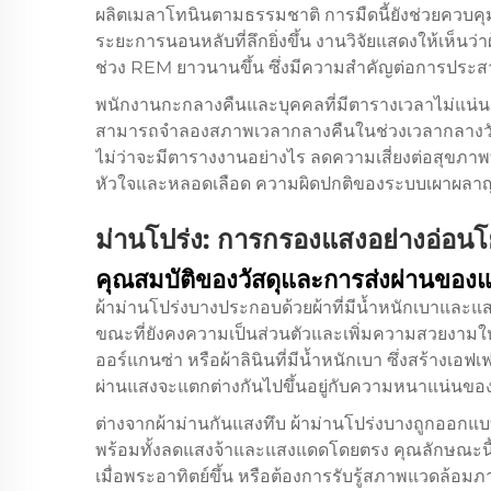
ผลิตเมลาโทนินตามธรรมชาติ การมืดนี้ยังช่วยควบคุมอุณ
ระยะการนอนหลับที่ลึกยิ่งขึ้น งานวิจัยแสดงให้เห็นว
ช่วง REM ยาวนานขึ้น ซึ่งมีความสำคัญต่อการ
พนักงานกะกลางคืนและบุคคลที่มีตารางเวลาไม่แน่น
สามารถจำลองสภาพเวลากลางคืนในช่วงเวลากลางวันไ
ไม่ว่าจะมีตารางงานอย่างไร ลดความเสี่ยงต่อสุขภาพท
หัวใจและหลอดเลือด ความผิดปกติของระบบเผาผลาญพล
ม่านโปร่ง: การกรองแสงอย่างอ่อน
คุณสมบัติของวัสดุและการส่งผ่านของ
ผ้าม่านโปร่งบางประกอบด้วยผ้าที่มีน้ำหนักเบาและแส
ขณะที่ยังคงความเป็นส่วนตัวและเพิ่มความสวยงามให้ก
ออร์แกนซ่า หรือผ้าลินินที่มีน้ำหนักเบา ซึ่งสร้างเอฟ
ผ่านแสงจะแตกต่างกันไปขึ้นอยู่กับความหนาแน่น
ต่างจากผ้าม่านกันแสงทึบ ผ้าม่านโปร่งบางถูกออก
พร้อมทั้งลดแสงจ้าและแสงแดดโดยตรง คุณลักษณะนี้
เมื่อพระอาทิตย์ขึ้น หรือต้องการรับรู้สภาพแวดล้อม