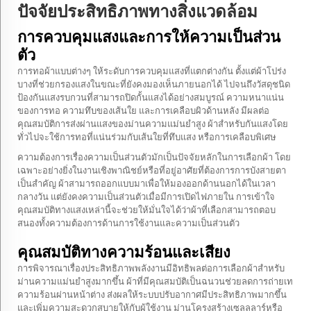
ปัจจัยประสิทธิภาพทางสิ่งแวดล้อม
การควบคุมแสงและการให้ความเป็นส่วน
ตัว
การทอผ้าแบบต่างๆ ให้ระดับการควบคุมแสงที่แตกต่างกัน ตั้งแต่ผ้าโปร่ง
บางที่ช่วยกรองแสงในขณะที่ยังคงมองเห็นภายนอกได้ ไปจนถึงวัสดุชนิด
ป้องกันแสงรบกวนที่สามารถปิดกั้นแสงได้อย่างสมบูรณ์ ความหนาแน่น
ของการทอ ความทึบของเส้นใย และการเคลือบผิวด้านหลัง มีผลต่อ
คุณสมบัติการส่งผ่านแสงของม่านความแม่นยำสูง ผ้าสำหรับกันแสงโดย
ทั่วไปจะใช้การทอที่แน่นร่วมกับเส้นใยที่ทึบแสง หรือการเคลือบพิเศษ
ความต้องการเรื่องความเป็นส่วนตัวมักเป็นปัจจัยหลักในการเลือกผ้า โดย
เฉพาะอย่างยิ่งในงานเชิงพาณิชย์หรือที่อยู่อาศัยที่ต้องการการบังสายตา
เป็นสำคัญ ผ้าสามารถออกแบบมาเพื่อให้มองออกด้านนอกได้ในเวลา
กลางวัน แต่ยังคงความเป็นส่วนตัวเมื่อมีการเปิดไฟภายใน การเข้าใจ
คุณสมบัติทางแสงเหล่านี้จะช่วยให้มั่นใจได้ว่าผ้าที่เลือกสามารถตอบ
สนองทั้งความต้องการด้านการใช้งานและความเป็นส่วนตัว
คุณสมบัติทางความร้อนและเสียง
การพิจารณาเรื่องประสิทธิภาพพลังงานมีอิทธิพลต่อการเลือกผ้าสำหรับ
ม่านความแม่นยำสูงมากขึ้น ผ้าที่มีคุณสมบัติเป็นฉนวนช่วยลดการถ่ายเท
ความร้อนผ่านหน้าต่าง ส่งผลให้ระบบปรับอากาศมีประสิทธิภาพมากขึ้น
และเพิ่มความสะดวกสบายให้กับผู้ใช้งาน ม่านโครงสร้างเซลลูลาร์หรือ