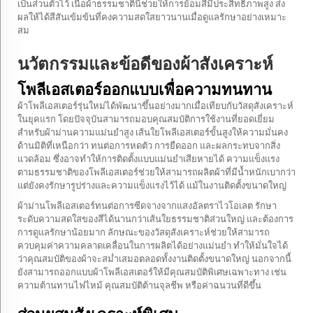
เป็นส่วนตัวไว้ เนื้อผ้าธรรมชาตินี้ช่วยให้การย้อมสีมีประสิทธิภาพสูง ส่ง
ผลให้ได้สีสันเข้มข้นที่คงความสดใสยาวนานเมื่อดูแลรักษาอย่างเหมาะ
สม
นวัตกรรมและข้อดีของผ้าสังเคราะห์
โพลีเอสเตอร์ออกแบบเพื่อความทนทาน
ผ้าโพลีเอสเตอร์รุ่นใหม่ได้พัฒนาขึ้นอย่างมากเมื่อเทียบกับวัสดุสังเคราะห์
ในยุคแรก โดยปัจจุบันสามารถมอบคุณสมบัติการใช้งานที่ยอดเยี่ยม
สำหรับผ้าม่านความแม่นยำสูง เส้นใยโพลีเอสเตอร์ขั้นสูงให้ความมั่นคง
ด้านมิติที่เหนือกว่า ทนต่อการหดตัว การยืดออก และผลกระทบจากสิ่ง
แวดล้อม ซึ่งอาจทำให้การติดตั้งแบบแม่นยำเสียหายได้ ความแข็งแรง
ตามธรรมชาติของโพลีเอสเตอร์ช่วยให้สามารถผลิตผ้าที่มีน้ำหนักเบากว่า
แต่ยังคงรักษารูปร่างและความแข็งแรงไว้ได้ แม้ในงานติดตั้งขนาดใหญ่
ผ้าม่านโพลีเอสเตอร์ทนต่อการซีดจางจากแสงอัลตราไวโอเลต รักษา
ระดับความสดใสของสีได้นานกว่าเส้นใยธรรมชาติส่วนใหญ่ และต้องการ
การดูแลรักษาน้อยมาก ลักษณะของวัสดุสังเคราะห์ช่วยให้สามารถ
ควบคุมค่าความคลาดเคลื่อนในการผลิตได้อย่างแม่นยำ ทำให้มั่นใจได้
ว่าคุณสมบัติของผ้าจะสม่ำเสมอตลอดทั้งงานติดตั้งขนาดใหญ่ นอกจากนี้
ยังสามารถออกแบบผ้าโพลีเอสเตอร์ให้มีคุณสมบัติพิเศษเฉพาะทาง เช่น
ความต้านทานไฟไหม้ คุณสมบัติต้านจุลชีพ หรือค่าฉนวนที่ดีขึ้น