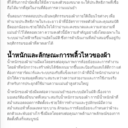
ที่ได้รับการบำบัดเพื่อให้มีความคงตัวของขนาด จะให้ประสิทธิภาพที่เชื่อ
ถือได้มากที่สุดในงานที่ต้องการความแม่นยำ
ขั้นตอนการทดสอบประเมินพฤติกรรมของผ้าภายใต้เงื่อนไขต่างๆ เพื่อ
ทำนายประสิทธิภาพในระยะยาว ผ้าที่มีอัตราการหดตัวต่ำและคุณสมบัติ
ยืดออกน้อยจะช่วยให้มั่นใจได้ว่าม่านจะคงขนาดและความสวยงามที่
แม่นยำไว้ได้ตลอดเวลา ความคงตัวนี้มีความสำคัญอย่างยิ่งโดยเฉพาะใน
ระบบม่านไฟฟ้าหรือม่านอัตโนมัติ ซึ่งการดำเนินงานที่สม่ำเสมอขึ้นอยู่กับ
พฤติกรรมของผ้าที่คาดเดาได้
น้ำหนักและลักษณะการพลิ้วไหวของผ้า
น้ำหนักของผ้าม่านมีผลโดยตรงต่อคุณภาพการห้อยย้อยและการทำงาน
โดยผ้าที่หนักกว่าจะสร้างพับได้ชัดเจนมากขึ้นและป้องกันแสงได้ดีกว่า แต่
ต้องการฮาร์ดแวร์และระบบรองรับที่แข็งแรงกว่า ผ้าที่มีน้ำหนักปานกลาง
มักให้ความสมดุลที่เหมาะสมระหว่างความสวยงามและการใช้งานจริง
สำหรับการประยุกต์ใช้ม่านความแม่นยำสูงส่วนใหญ่
น้ำหนักของผ้ายังมีผลต่อความแม่นยำของระบบอัตโนมัติ เนื่องจาก
มอเตอร์ต้องมีขนาดที่เหมาะสมกับน้ำหนักรวมของผ้า การมีน้ำหนักผ้าที่
สม่ำเสมอตลอดการติดตั้งจะช่วยให้การทำงานและรูปลักษณ์มีความ
สม่ำเสมอทั่วทั้งแผงหลายๆ บาน ลักษณะการห้อยย้อยจะกำหนดว่าผ้าจะ
ตกตัวและพับอย่างไร ซึ่งมีผลโดยตรงต่อคุณภาพด้านภาพลักษณ์ของการ
ติดตั้งที่เสร็จสมบูรณ์