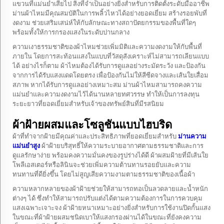
แขวนที่แม่นยำเสียไป สิ่งที่จำเป็นอย่างยิ่งสำหรับการติดตั้งระดับมืออาชีพ
ม่านผ้าไหมมีคุณสมบัติในการพลิ้วไหวได้อย่างยอดเยี่ยม สร้างรอยพับที่
งดงาม ช่วยเสริมเสน่ห์ให้กับลักษณะทางสถาปัตยกรรมของพื้นที่ใดๆ
พร้อมทั้งให้การกรองแสงในระดับปานกลาง
ความเงาธรรมชาติของผ้าไหมช่วยเพิ่มมิติและความงดงามให้กับพื้นที่
ภายใน โดยการสะท้อนแสงในแบบที่วัสดุสังเคราะห์ไม่สามารถเลียนแบบ
ได้ อย่างไรก็ตาม ผ้าไหมต้องได้รับการดูแลอย่างระมัดระวัง และป้องกัน
จากการได้รับแสงแดดโดยตรง เพื่อป้องกันไม่ให้สีซีดจางและเส้นใยเสื่อม
สภาพ หากได้รับการดูแลอย่างเหมาะสม ม่านผ้าไหมสามารถคงความ
แม่นยำและความงดงามไว้ได้นานหลายทศวรรษ ทำให้เป็นการลงทุน
ระยะยาวที่ยอดเยี่ยมสำหรับเจ้าของทรัพย์สินที่มีรสนิยม
ผ้าฝ้ายผสมและโซลูชันแบบไฮบริด
ผ้าที่ทำจากฝ้ายมีคุณค่าและประสิทธิภาพที่ยอดเยี่ยมสำหรับ
ม่านความ
แม่นยำสูง
ผ้าฝ้ายบริสุทธิ์ให้ความระบายอากาศตามธรรมชาติและการ
ดูแลรักษาง่าย พร้อมคงความมั่นคงของรูปร่างได้ดี ผ้าผสมฝ้ายที่มีเส้นใย
โพลีเอสเตอร์หรือลินินจะช่วยเพิ่มความต้านทานรอยยับและความ
ทนทานที่ดียิ่งขึ้น โดยไม่สูญเสียความงามตามธรรมชาติของเนื้อผ้า
ความหลากหลายของผ้าฝ้ายช่วยให้สามารถทอเป็นลวดลายและน้ำหนัก
ต่างๆ ได้ ซึ่งทำให้สามารถปรับแต่งได้ตามความต้องการในการควบคุม
แสงเฉพาะเจาะจง ผ้าฝ้ายหนาเหมาะอย่างยิ่งสำหรับการใช้งานปิดกั้นแสง
ในขณะที่ผ้าฝ้ายผสมชนิดเบาให้แสงกรองผ่านได้ในขณะที่ยังคงความ