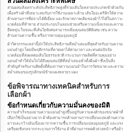
ส่วนผสมสังเคราะห์พิเศษ
ส่วนผสมสังเคราะห์ประสิทธิภาพสูงที่รวมเส้นใยหลายประเภทเข้าด้วยกัน
เพื่อสร้างผ้าที่เหมาะสมกับการใช้งานเฉพาะด้าน เส้นใยอะคริลิกให้ความ
ต้านทานการซีดจางได้ดีเยี่ยม และรักษาสภาพเดิมของผ้าไว้ได้ในสภาวะ
แวดล้อมที่ท้าทาย ส่วนประกอบไนลอนช่วยเสริมความแข็งแรงและความ
ยืดหยุ่น ในขณะที่เส้นใยพิเศษสามารถเพิ่มคุณสมบัติพิเศษ เช่น ความ
ต้านทานความชื้น หรือการควบคุมอุณหภูมิ
ผ้าวิศวกรรมเหล่านี้มักให้ประสิทธิภาพที่สม่ำเสมอที่สุดสำหรับม่านความ
แม่นยำสูง โดยมีพฤติกรรมที่คาดเดาได้ตามเวลา และทนต่อปัจจัย
แวดล้อมที่ส่งผลต่อเส้นใยธรรมชาติ กระบวนการผลิตที่ควบคุมอย่าง
แม่นยำทำให้มั่นใจได้ถึงคุณสมบัติที่สม่ำเสมอทั่วทั้งผืนผ้า ซึ่งเป็นสิ่ง
สำคัญสำหรับงานติดตั้งที่ต้องการความแม่นยำในการวัดขนาด และความ
สม่ำเสมอของรูปลักษณ์ข้ามแผงหลายๆ แผง
ข้อพิจารณาทางเทคนิคสำหรับการ
เลือกผ้า
ข้อกำหนดเกี่ยวกับความมั่นคงของมิติ
ความสำเร็จของม่านความแม่นยำสูงขึ้นอยู่กับความคงตัวของขนาดผ้าที่
เลือกใช้เป็นอย่างมาก ผ้าต้องสามารถต้านทานการเปลี่ยนแปลงด้านความ
ยาวและกว้างอันเนื่องมาจากความชื้น การเปลี่ยนแปลงอุณหภูมิ และแรง
เครียดเชิงกลจากกระบวนการใช้งาน ผ้าที่ผ่านการหดตัวล่วงหน้า หรือผ้า