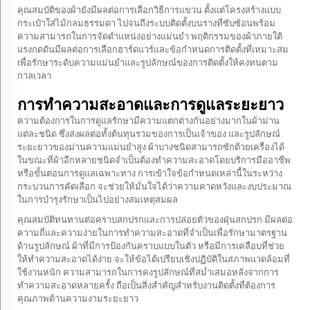
คุณสมบัติของผ้ายังมีผลต่อการเลือกวิธีการแขวน ตั้งแต่โครงสร้างแบบ
กระเป๋าใส่ไม้กลมธรรมดา ไปจนถึงระบบติดตั้งบนรางที่ซับซ้อนพร้อม
ความสามารถในการจัดตำแหน่งอย่างแม่นยำ พฤติกรรมของผ้าภายใต้
แรงกดดันมีผลต่อการเลือกฮาร์ดแวร์และข้อกำหนดการติดตั้งที่เหมาะสม
เพื่อรักษาระดับความแม่นยำและรูปลักษณ์ของการติดตั้งให้คงทนตาม
กาลเวลา
การทำความสะอาดและการดูแลระยะยาว
ความต้องการในการดูแลรักษามีความแตกต่างกันอย่างมากในผ้าม่าน
แต่ละชนิด ซึ่งส่งผลต่อทั้งต้นทุนรวมของการเป็นเจ้าของ และรูปลักษณ์
ระยะยาวของม่านความแม่นยำสูง ผ้าบางชนิดสามารถซักด้วยเครื่องได้
ในขณะที่ผ้าอีกหลายชนิดจำเป็นต้องทำความสะอาดโดยบริการมืออาชีพ
หรือขั้นตอนการดูแลเฉพาะทาง การเข้าใจข้อกำหนดเหล่านี้ในระหว่าง
กระบวนการคัดเลือก จะช่วยให้มั่นใจได้ว่าความคาดหวังและงบประมาณ
ในการบำรุงรักษาเป็นไปอย่างสมเหตุสมผล
คุณสมบัติทนทานต่อคราบสกปรกและการปล่อยตัวของฝุ่นสกปรก มีผลต่อ
ความถี่และความง่ายในการทำความสะอาดที่จำเป็นเพื่อรักษามาตรฐาน
ด้านรูปลักษณ์ ผ้าที่มีการป้องกันคราบแบบในตัว หรือมีการเคลือบที่ช่วย
ให้ทำความสะอาดได้ง่าย จะให้ข้อได้เปรียบเชิงปฏิบัติในสภาพแวดล้อมที่
ใช้งานหนัก ความสามารถในการคงรูปลักษณ์ที่สม่ำเสมอหลังจากการ
ทำความสะอาดหลายครั้ง ถือเป็นสิ่งสำคัญสำหรับงานติดตั้งที่ต้องการ
คุณภาพด้านความงามระยะยาว