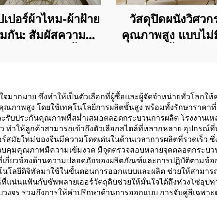
เปอร์ผ้าไหม-ผ้าฝ้าย
วัสดุปิดผนังวิศว
กัน: สัมผัสความนุ่ม
คุณภาพสูง แบบไม่
ของผ้าไหมและเนื้อผ้า
ต่อสำหรับทั้งบ้าน ห
ยที่นุ่มสบาย กำหนด
ห้องนั่งเล่น วัสดุปิ
ามใหม่ของความงาม
โทนสีเรียบสำหรับใ
ใจมากมาย ซึ่งทำให้เป็นตัวเลือกที่ผู้ซื้อและผู้จัดจำหน่ายทั่ว
สำหรับผนัง
บ้าน ตกแต่งสไตล์ห
มีคุณภาพสูง โดยใช้เทคโนโลยีการผลิตขั้นสูง พร้อมทั้งรักษาราค
แบบเบา ๆ ขายตร
 และรับประกันคุณภาพที่สม่ำเสมอตลอดกระบวนการผลิต โรงงานเหล
ำให้ลูกค้าสามารถเข้าถึงตัวเลือกสไตล์ที่หลากหลาย อุปกรณ์ที่ทั
โรงงาน
อร์สมัยใหม่ของจีนมีความโดดเด่นในด้านเวลาการผลิตที่รวดเร็ว ซึ
ควบคุมคุณภาพมีความเข้มงวด มีจุดตรวจสอบหลายจุดตลอดกระบวนการ
กี่ยวข้องด้านความปลอดภัยของผลิตภัณฑ์และการปฏิบัติตามข้อก
นำเทคโนโลยีดิจิทัลมาใช้ในขั้นตอนการออกแบบและผลิต ช่วยให้สามา
แน่นแฟ้นกับซัพพลายเออร์วัตถุดิบช่วยให้มั่นใจได้ถึงห่วงโซ่อุป
งจร รวมถึงการให้คำปรึกษาด้านการออกแบบ การจับคู่สีเฉพาะต