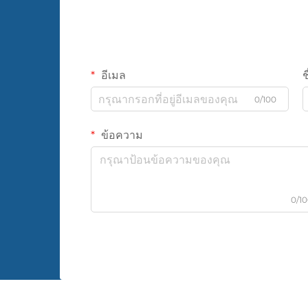
อีเมล
ช
0/100
ข้อความ
0/1