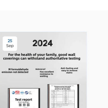
25
3
Sep
Se
ติด