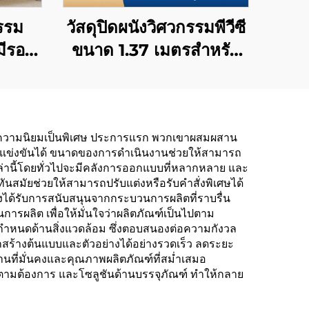
กรรม
วัสดุปิดผนังวิศวกรรมพีวีซี
มีรอย
ขนาด 1.37 เมตรสำหรับ
้องนอน
โรงแรมเครือข่าย ฐานผ้า
ดผนัง
ทอ วัสดุปิดผนังทนไฟ ผู้
ช้ใน
ผลิต ผ้าไม่ทอ 2.8 เมตร
โลกให้ความนิยมเป็นพิเศษ ประการแรก พวกเขาผสมผสาน
รูหรา
าที่แข่งขันได้ ขนาดของการดำเนินงานช่วยให้สามารถ
งจาก
่านี้โดยทั่วไปจะมีคลังการออกแบบที่หลากหลาย และ
นสมัยช่วยให้สามารถปรับแต่งหรือรับคำสั่งพิเศษได้
่งได้รับการสนับสนุนจากกระบวนการผลิตที่ราบรื่น
ผลิต เพื่อให้มั่นใจว่าผลิตภัณฑ์เป็นไปตาม
ำหนดด้านสิ่งแวดล้อม ซึ่งตอบสนองต่อความกังวล
รถสร้างต้นแบบและตัวอย่างได้อย่างรวดเร็ว ลดระยะ
ทานที่มั่นคงและคุณภาพผลิตภัณฑ์ที่สม่ำเสมอ
ามต้องการ และโซลูชันด้านบรรจุภัณฑ์ ทำให้กลาย