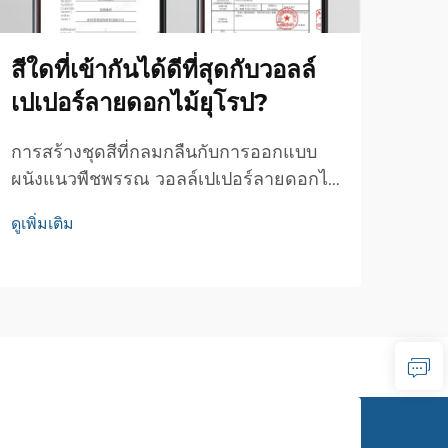
ให้
สร้า
สีใดที่เข้ากันได้ดีที่สุดกับวอลล์
ดอกไ
เปเปอร์ลายดอกไม้ยุโรป?
อาศั
ดูเพิ่
อันส
การสร้างชุดสีที่กลมกลืนกับการออกแบบ
กาลเ
ผนังแนวพืชพรรณ วอลล์เปเปอร์ลายดอกไม้
เลือ
ยุโรปนำความงดงามอันคลาสสิกและ
ความ
ดูเพิ่มเติม
ธรรมชาติมาสู่พื้นที่ภายในบ้านทุกแห่ง องค์
ประกอบการออกแบบนี้เคยประดับผนังของ
บ้านชั้นนำมานานหลายศตวรรษ และความ
งามอันทรงคุณค่านี้ยังคงดำรงอยู่...