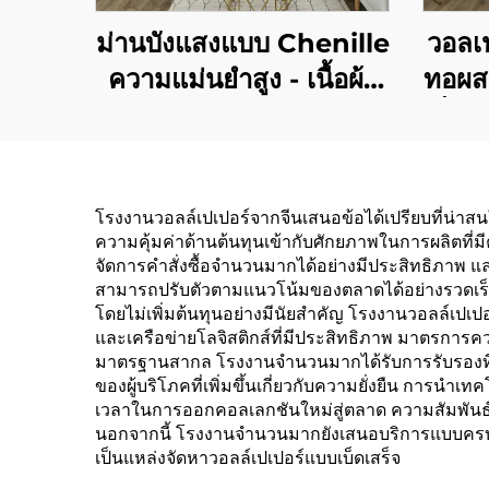
ม่านบังแสงแบบ Chenille
วอลเป
ความแม่นยำสูง - เนื้อผ้า
ทอผสม
เนียนนุ่ม บังแสงได้เต็ม
ลื่น
ประสิทธิภาพ ม่านกันลม
ฝ้า
และให้ความอบอุ่นสำหรับ
นิย
โรงงานวอลล์เปเปอร์จากจีนเสนอข้อได้เปรียบที่น่าสน
ห้องนอนและห้องนั่งเล่น
ความคุ้มค่าด้านต้นทุนเข้ากับศักยภาพในการผลิตที่
จัดการคำสั่งซื้อจำนวนมากได้อย่างมีประสิทธิภาพ
สามารถปรับตัวตามแนวโน้มของตลาดได้อย่างรวดเร็ว ท
โดยไม่เพิ่มต้นทุนอย่างมีนัยสำคัญ โรงงานวอลล์เปเป
และเครือข่ายโลจิสติกส์ที่มีประสิทธิภาพ มาตรการ
มาตรฐานสากล โรงงานจำนวนมากได้รับการรับรองที่เ
ของผู้บริโภคที่เพิ่มขึ้นเกี่ยวกับความยั่งยืน การ
เวลาในการออกคอลเลกชันใหม่สู่ตลาด ความสัมพันธ์ที่
นอกจากนี้ โรงงานจำนวนมากยังเสนอบริการแบบครบว
เป็นแหล่งจัดหาวอลล์เปเปอร์แบบเบ็ดเสร็จ