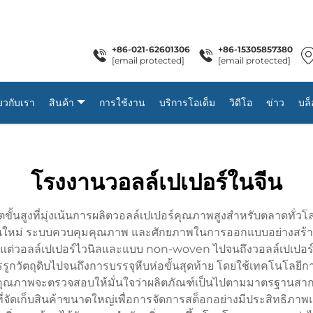
+86-021-62601306
+86-15305857380
[email protected]
[email protected]
่ยวกับเรา
สินค้า
การใช้งาน
บริการโอเด็ม
วิดีโอ
ข่าว
บล็
โรงงานวอลล์เปเปอร์ในจีน
ขั้นสูงที่มุ่งเน้นการผลิตวอลล์เปเปอร์คุณภาพสูงสำหรับตลาดทั่วโลก
์รุ่นใหม่ ระบบควบคุมคุณภาพ และศักยภาพในการออกแบบอย่างสร้า
่วอลล์เปเปอร์ไวนิลและแบบ non-woven ไปจนถึงวอลล์เปเปอร์ที่มี
ูกวัตถุดิบไปจนถึงการบรรจุหีบห่อขั้นสุดท้าย โดยใช้เทคโนโลยีการพ
ุมคุณภาพจะตรวจสอบให้มั่นใจว่าผลิตภัณฑ์เป็นไปตามมาตรฐานสาก
ที่จัดเก็บสินค้าขนาดใหญ่เพื่อการจัดการสต็อกอย่างมีประสิทธิภาพแ