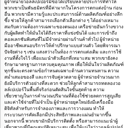
เป็นมิตรกับสิ่งแวดล้อม มี
เนื้อผิวจากธรรมชาติ
ผู้จำหน่ายวอลล์เปเปอร์มีข้อได้เปรียบหลายประการที่ทำให้
หลายสีให้เลือก
พวกเขาเป็นพันธมิตรที่มีค่ามากในโครงการตกแต่งบ้าน ก่อน
อื่น พวกเขามีความรู้และประสบการณ์ด้านผลิตภัณฑ์อย่างลึก
ซึ้ง ช่วยให้ลูกค้าสามารถเลือกตัวเลือกต่าง ๆ ได้อย่างเหมาะ
สมกับความต้องการเฉพาะของตนเอง เครือข่ายอันกว้างขวาง
กับผู้ผลิตทำให้มั่นใจได้ถึงราคาที่แข่งขันได้ และการเข้าถึง
คอลเลกชันพิเศษที่ไม่มีจำหน่ายผ่านร้านค้าทั่วไป ผู้จำหน่าย
มืออาชีพเสนอบริการให้คำปรึกษาแบบส่วนตัว โดยพิจารณา
ปัจจัยต่าง ๆ เช่น แสงสว่างในห้อง การตกแต่งเดิม และการใช้
งานที่ตั้งใจไว้ เพื่อแนะนำตัวเลือกที่เหมาะสม พวกเขายังคง
รักษามาตรฐานการควบคุมคุณภาพ เพื่อให้มั่นใจว่าผลิตภัณฑ์
ทุกชิ้นจะตรงตามข้อกำหนดเฉพาะด้านความทนทาน ความ
สม่ำเสมอของสี และการจับคู่ลวดลาย ผู้จำหน่ายจำนวนมาก
ยังมีบริการตัวอย่างที่สะดวก ช่วยให้ลูกค้าสามารถทดลองวอ
ลล์เปเปอร์ในพื้นที่จริงก่อนตัดสินใจขั้นสุดท้าย ความ
เชี่ยวชาญในการคำนวณปริมาณที่ต้องใช้ช่วยลดการสูญเสีย
และค่าใช้จ่ายที่ไม่จำเป็น ผู้จำหน่ายยุคใหม่ยังมีเครื่องมือ
ดิจิทัลสำหรับการจำลองภาพและการวางแผน ทำให้
กระบวนการคัดเลือกมีประสิทธิภาพและแม่นยำมากขึ้น
นอกจากนี้ พวกเขามักมีบริการติดตั้ง หรือสามารถแนะนำผู้
เชี่ยวชาญที่มีคุณสมบัติเหมาะสม เพื่อให้แน่ใจว่าวอลล์เปเปอร์