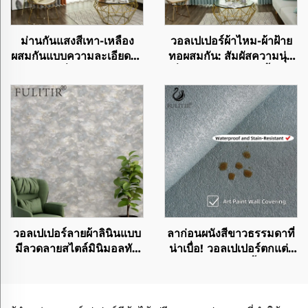
ม่านกันแสงสีเทา-เหลือง
วอลเปเปอร์ผ้าไหม-ผ้าฝ้าย
ผสมกันแบบความละเอียดสูง
ทอผสมกัน: สัมผัสความนุ่ม
ดีไซน์รางเลื่อนเงียบ เฉดสีมิ
ลื่นของผ้าไหมและเนื้อผ้า
นิมอลทันสมัยแบบแยกสี
ฝ้ายที่นุ่มสบาย กำหนดนิยาม
ชัดเจน
ใหม่ของความงามสำหรับ
ผนัง
วอลเปเปอร์ลายผ้าลินินแบบ
ลาก่อนผนังสีขาวธรรมดาที่
มีลวดลายสไตล์มินิมอลทัน
น่าเบื่อ! วอลเปเปอร์ตกแต่ง
สมัย - วัสดุเคลือบผิวสัมผัส
ผนัง Art Paint: เนื้อผิวแบบ
แบบสามมิติสำหรับตกแต่ง
3D + วัสดุเป็นมิตรกับสิ่ง
ผนังหัวเตียงในห้องนอน วัสดุ
แวดล้อม ใช้ชีวิตท่ามกลาง