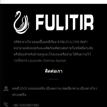
บริษัท หางโจวเหม่ยปี้แมททีเรียล จำกัด (FULITIR) จัดจำ
หน่ายวอลล์เปเปอร์และผลิตภัณฑ์ตกแต่งภายในชนิดนิ่มระดับ
พรีเมียมสำหรับบ้านหรูและโรงแรมเครือข่าย ได้รับความไว้
วางใจจาก Lavande, Vienna, Kyriad
ติดต่อเรา
เลขที่ 2001 ถนนเม่ยหลิน เมืองตงวาน เขตเสี่ยวซาน เมืองหางโจว
ประเทศจีน
+86-15305857380