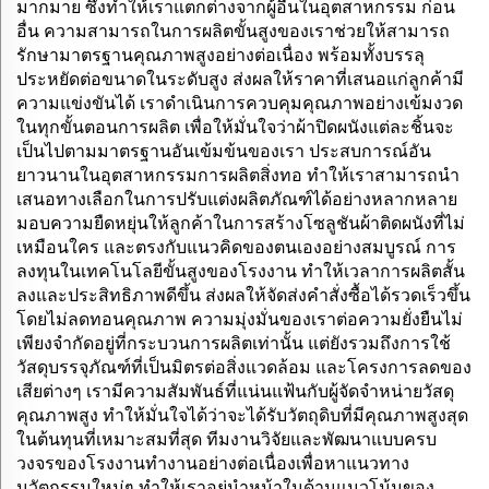
โดยตรงจากผู้ผลิต
มากมาย ซึ่งทำให้เราแตกต่างจากผู้อื่นในอุตสาหกรรม ก่อน
อื่น ความสามารถในการผลิตขั้นสูงของเราช่วยให้สามารถ
รักษามาตรฐานคุณภาพสูงอย่างต่อเนื่อง พร้อมทั้งบรรลุ
ประหยัดต่อขนาดในระดับสูง ส่งผลให้ราคาที่เสนอแก่ลูกค้ามี
ความแข่งขันได้ เราดำเนินการควบคุมคุณภาพอย่างเข้มงวด
ในทุกขั้นตอนการผลิต เพื่อให้มั่นใจว่าผ้าปิดผนังแต่ละชิ้นจะ
เป็นไปตามมาตรฐานอันเข้มข้นของเรา ประสบการณ์อัน
ยาวนานในอุตสาหกรรมการผลิตสิ่งทอ ทำให้เราสามารถนำ
เสนอทางเลือกในการปรับแต่งผลิตภัณฑ์ได้อย่างหลากหลาย
มอบความยืดหยุ่นให้ลูกค้าในการสร้างโซลูชันผ้าติดผนังที่ไม่
เหมือนใคร และตรงกับแนวคิดของตนเองอย่างสมบูรณ์ การ
ลงทุนในเทคโนโลยีขั้นสูงของโรงงาน ทำให้เวลาการผลิตสั้น
ลงและประสิทธิภาพดีขึ้น ส่งผลให้จัดส่งคำสั่งซื้อได้รวดเร็วขึ้น
โดยไม่ลดทอนคุณภาพ ความมุ่งมั่นของเราต่อความยั่งยืนไม่
เพียงจำกัดอยู่ที่กระบวนการผลิตเท่านั้น แต่ยังรวมถึงการใช้
วัสดุบรรจุภัณฑ์ที่เป็นมิตรต่อสิ่งแวดล้อม และโครงการลดของ
เสียต่างๆ เรามีความสัมพันธ์ที่แน่นแฟ้นกับผู้จัดจำหน่ายวัสดุ
คุณภาพสูง ทำให้มั่นใจได้ว่าจะได้รับวัตถุดิบที่มีคุณภาพสูงสุด
ในต้นทุนที่เหมาะสมที่สุด ทีมงานวิจัยและพัฒนาแบบครบ
วงจรของโรงงานทำงานอย่างต่อเนื่องเพื่อหาแนวทาง
นวัตกรรมใหม่ๆ ทำให้เราอยู่นำหน้าในด้านแนวโน้มของ