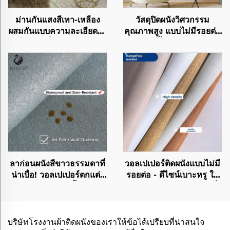
ม่านกันแสงสีเทา-เหลือง
วัสดุปิดผนังวิศวกรรม
ผสมกันแบบความละเอียดสูง
คุณภาพสูง แบบไม่มีรอยต่อ
ดีไซน์รางเลื่อนเงียบ เฉดสีมิ
สำหรับทั้งบ้าน ห้องนอน
นิมอลทันสมัยแบบแยกสี
ห้องนั่งเล่น วัสดุปิดผนังโทน
ชัดเจน
สีเรียบสำหรับใช้ในบ้าน
ตกแต่งสไตล์หรูหราแบบเบา
ๆ ขายตรงจากโรงงาน
ลาก่อนผนังสีขาวธรรมดาที่
วอลเปเปอร์ติดผนังแบบไม่มี
น่าเบื่อ! วอลเปเปอร์ตกแต่ง
รอยต่อ - ดีไซน์เบาะหรู ใช้
ผนัง Art Paint: เนื้อผิวแบบ
สำหรับผนังประดับในห้องนั่ง
3D + วัสดุเป็นมิตรกับสิ่ง
เล่น ห้องนอน และผนังเด่น
แวดล้อม ใช้ชีวิตท่ามกลาง
ภายในบ้าน มีพื้นผิวที่หรูหรา
เนื้อผิวจากธรรมชาติ
ใช้สีพื้น เที่ยงตรงสูง สั่งซื้อ
บริษัทโรงงานผ้าติดผนังของเราให้ข้อได้เปรียบที่น่าสนใจ