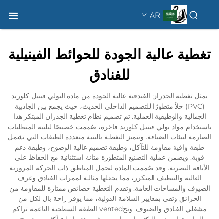
AR
تغطية عالية الجودة للحوائط الفينيلية
للفنادق
يمثل تغطية الجدران الفندقية عالية الجودة من مادة البولي فينيل كلوريد
(PVC) حلاً متطورًا للتصميم الداخلي الحديث، حيث يجمع بين الجاذبية
الجمالية والوظيفية العملية. تم تصميم نظام تغطية الجدران المبتكر هذا
باستخدام مواد بولي فينيل كلوريد فاخرة، صُممت خصيصًا لتلبية المتطلبات
الصارمة لبيئات الضيافة. وتتميز التغطية بالبنية متعددة الطبقات التي تشمل
طبقة واقية مقاومة للتآكل، وطبقة تصميم عالية الوضوح، وطبقة دعم
قوية. ويضمن عملية التصنيع المتطورة متانة استثنائية مع الحفاظ على
الأناقة البصرية. وقد صُممت المادة لتحمل المناطق ذات الحركة المرورية
العالية والتنظيف المتكرر، مما يجعلها مثالية لممرات الفنادق وغرف
الضيوف والمساحات العامة. وتقدم التغطية خصائص ممتازة للمقاومة من
الحرائق وتفي بمعايير السلامة الدولية، مما يوفر راحة بال لكل من
مشغلي الفنادق والضيوف. وتحvented الطبقة السطحية الناعمة تراكم