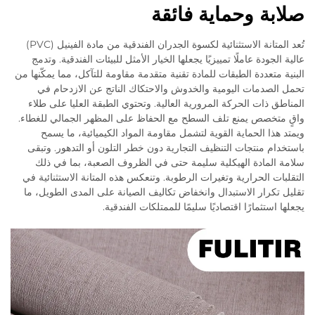
صلابة وحماية فائقة
تُعد المتانة الاستثنائية لكسوة الجدران الفندقية من مادة الفينيل (PVC)
عالية الجودة عاملًا تمييزيًا يجعلها الخيار الأمثل للبيئات الفندقية. وتدمج
البنية متعددة الطبقات للمادة تقنية متقدمة مقاومة للتآكل، مما يمكّنها من
تحمل الصدمات اليومية والخدوش والاحتكاك الناتج عن الازدحام في
المناطق ذات الحركة المرورية العالية. وتحتوي الطبقة العليا على طلاء
واقٍ متخصص يمنع تلف السطح مع الحفاظ على المظهر الجمالي للغطاء.
ويمتد هذا الحماية القوية لتشمل مقاومة المواد الكيميائية، ما يسمح
باستخدام منتجات التنظيف التجارية دون خطر التلون أو التدهور. وتبقى
سلامة المادة الهيكلية سليمة حتى في الظروف الصعبة، بما في ذلك
التقلبات الحرارية وتغيرات الرطوبة. وتنعكس هذه المتانة الاستثنائية في
تقليل تكرار الاستبدال وانخفاض تكاليف الصيانة على المدى الطويل، ما
يجعلها استثمارًا اقتصاديًا سليمًا للممتلكات الفندقية.