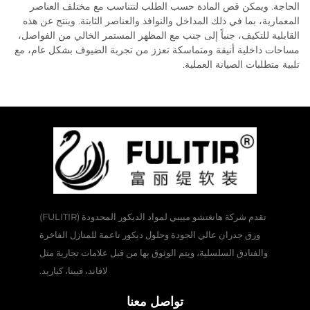
الحاجة. ويمكن قص المادة حسب الطلب لتتناسب مع مختلف العناصر
المعمارية، بما في ذلك المداخل والنوافذ والعناصر الثابتة. وينتج عن هذه
القابلية للتكيف، جنباً إلى جنب مع المظهر المستمر الخالي من الفواصل،
مساحات داخلية أنيقة ومتماسكة تعزز من تجربة الضيوف بشكل عام، مع
تلبية متطلبات الصيانة العملية.
تقدم شركة هانغتشو مييبي لمواد الديكور المحدودة (FULITIR)
ورق جدران عالي الجودة وحلول ديكور ناعمة للمنازل الفاخرة
والفنادق السلسلية، ويتم الوثوق بها من قبل علامات تجارية مثل
لافاند، فيينا، كياريد.
تواصل معنا