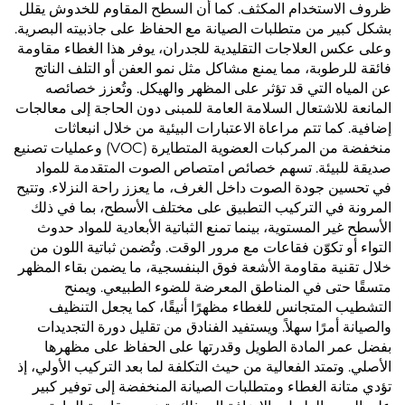
ظروف الاستخدام المكثف. كما أن السطح المقاوم للخدوش يقلل
بشكل كبير من متطلبات الصيانة مع الحفاظ على جاذبيته البصرية.
وعلى عكس العلاجات التقليدية للجدران، يوفر هذا الغطاء مقاومة
فائقة للرطوبة، مما يمنع مشاكل مثل نمو العفن أو التلف الناتج
عن المياه التي قد تؤثر على المظهر والهيكل. وتُعزز خصائصه
المانعة للاشتعال السلامة العامة للمبنى دون الحاجة إلى معالجات
إضافية. كما تتم مراعاة الاعتبارات البيئية من خلال انبعاثات
منخفضة من المركبات العضوية المتطايرة (VOC) وعمليات تصنيع
صديقة للبيئة. تسهم خصائص امتصاص الصوت المتقدمة للمواد
في تحسين جودة الصوت داخل الغرف، ما يعزز راحة النزلاء. وتتيح
المرونة في التركيب التطبيق على مختلف الأسطح، بما في ذلك
الأسطح غير المستوية، بينما تمنع الثباتية الأبعادية للمواد حدوث
التواء أو تكوّن فقاعات مع مرور الوقت. وتُضمن ثباتية اللون من
خلال تقنية مقاومة الأشعة فوق البنفسجية، ما يضمن بقاء المظهر
متسقًا حتى في المناطق المعرضة للضوء الطبيعي. ويمنح
التشطيب المتجانس للغطاء مظهرًا أنيقًا، كما يجعل التنظيف
والصيانة أمرًا سهلاً. ويستفيد الفنادق من تقليل دورة التجديدات
بفضل عمر المادة الطويل وقدرتها على الحفاظ على مظهرها
الأصلي. وتمتد الفعالية من حيث التكلفة لما بعد التركيب الأولي، إذ
تؤدي متانة الغطاء ومتطلبات الصيانة المنخفضة إلى توفير كبير