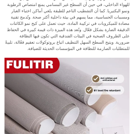
للهواء الداخلي، في حين أن السطح غير المسامي يمنع امتصاص الرطوبة
ونمو البكتيريا. كما أن التشطيب الناعم للطبقة يلغي أماكن اختباء الغبار
ومسببات الحساسية، مما يسهم في بيئة داخلية أكثر صحة. وتُدمج تقنية
مضادة للميكروبات في تركيبة المادة، حيث تعمل على كبح نمو الكائنات
الدقيقة الضارة بشكل فعّال. وتُعد هذه الميزة ذات قيمة كبيرة في الحفاظ
على الظروف الصحية في البيئات الفندقية التي تكون فيها النظافة
ضرورية. ويتيح السطح السهل التنظيف اتباع بروتوكولات تعقيم فعّالة، تلبيةً
للمتطلبات الصارمة للنظافة في المؤسسات الحديثة للضيافة.