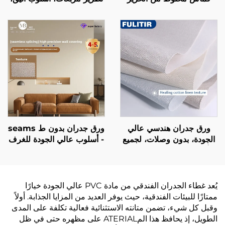
والقطن: يجمع بين لمسة
ديكور جداري لغرفة نوم
ناعمة كالأملس ولمسة ناعمة
الشقة الفاخرة
كالقطن، ويُعيد تعريف
الجماليات الجديدة للجدران
ورق جدران هندسي عالي
ورق جدران بدون ط seams
الجودة، بدون وصلات، لجميع
- أسلوب عالي الجودة للغرف
أرجاء المنزل، غرفة نوم،
النوم، سميك، مقاوم للماء
غرفة معيشة، ورق جدران
والبقع، أسلوب حديث بسيط،
من القطن والكتان بلون
ورق جدران لجميع أنحاء
واحد، أسلوب فاخر خفيف،
المنزل، بالجملة من المصنع
يُعد غطاء الجدران الفندقي من مادة PVC عالي الجودة خيارًا
بيع مباشر من المصنع
المصدر
ممتازًا للبيئات الفندقية، حيث يوفر العديد من المزايا الجذابة. أولاً
وقبل كل شيء، تضمن متانته الاستثنائية فعالية تكلفة على المدى
الطويل، إذ يحافظ هذا المATERIAL على مظهره حتى في ظل