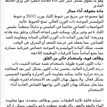
وهو ما يتفوق بشكل كبير على أداء الخامة المفرد في ورق الحائط
العادي.
مادة متفوقة، أداء ممتاز
إنها مصنوعة من مزيج من خيوط اللباد بوزن 350D و خيوط
البوليستر الموجبة ذات الوزن العالي. تمنح الخيوط عالية
المواصفات القماش تجانساً في الملمس و تدليكاً منتظماً. ملمس
اللباد ناعم وغير براّق، ويمكنه تليين إضاءة المكان وخلق بيئة هادئة
ومريحة؛ كما يعزز المادة ذات الوزن العالي المتانة ومقاومة الشد
للقماش، مما يجعله غير عرضة للتجعد أو التمزق. في الوقت
نفسه، تمتلك المادة البوليسترية الموجبة خصائص فيزيائية ممتازة،
مما يضع أساساً متيناً للترقيات الوظيفية اللاحقة.
وظائف قوية، واستخدام خالي من القلق
• ثبات اللون لفترة طويلة: باستخدام تقنية صباغة التثبيت ذات
درجة الحرارة العالية، يتحسن ثبات اللون بشكل كبير بعد المعالجة
بدرجة حرارة عالية. يمكنه مقاومة تأثير الحرارة والضوء الشمسي
بشكل فعال، ولا يسهل بهتان اللون بعد الاستخدام لفترة طويلة،
مما يحل مشكلة بهتان اللون التي تواجهها القماش العادية أثناء
الاستخدام.
• حماية فائقة ثلاثية الطبقات: يتميز بوظائف متعددة، منها مقاومة
الماء والبقع والعفن والرطوبة. سطحه ناعم وكثيف، ويمكن إزالة