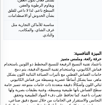
بشكل فعال تكون العفن،
ويقاوم الرطوبة والعفن.
السطح ناعم، لذا لا داعي للقلق
بشأن الخدوش أو الاصطدامات.
مناسبة للأماكن التجارية مثل
غرف الشاي، والمكاتب،
والنادي.
الميزة التنافسية:
حرفة رائعة، وملمس متميز
باعتماد تقنية النسيج الرفيعة للنسيج المخطط ذو اللونين باستخدام
قماش الكاتيوني، وباستخدام تقنية النسيج الدقيقة، يتم دمج
خامات القماش القطني مع تأثيرات الصباغة الثنائية اللون بشكل
ماهر، مما يشكل أنماطًا عصرية وبسيطة من قماش الكاتيوني
ثنائي اللون وأشكالًا دقيقة متعددة ذات خامات متنوعة. تتميز خامة
سطح القماش بأنها طبيعية وبسيطة، وغنية بطبقات بصرية ولها
تغيرات ناعمة. كما تحافظ على دفء المواد الطبيعية وتحقق
التجانس والاستقرار في الخامات من خلال نسيج دقيق صناعي،