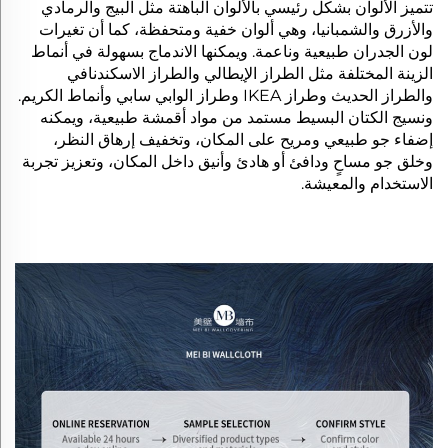
تتميز الألوان بشكل رئيسي بالألوان الباهتة مثل البيج والرمادي
والأزرق والشمبانيا، وهي ألوان خفية ومتحفظة، كما أن تغيرات
لون الجدران طبيعية وناعمة. ويمكنها الاندماج بسهولة في أنماط
الزينة المختلفة مثل الطراز الإيطالي والطراز الاسكندنافي
والطراز الحديث وطراز IKEA وطراز الوابي سابي وأنماط الكريم.
ونسيج الكتان البسيط مستمد من مواد أقمشة طبيعية، ويمكنه
إضفاء جو طبيعي ومريح على المكان، وتخفيف إرهاق النظر،
وخلق جو مساحٍ ودافئ أو هادئ وأنيق داخل المكان، وتعزيز تجربة
الاستخدام والمعيشة.