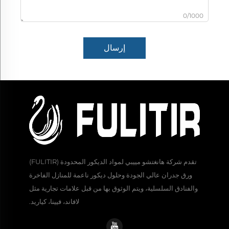
0/1000
إرسال
تقدم شركة هانغتشو مييبي لمواد الديكور المحدودة (FULITIR)
ورق جدران عالي الجودة وحلول ديكور ناعمة للمنازل الفاخرة
والفنادق السلسلية، ويتم الوثوق بها من قبل علامات تجارية مثل
لافاند، فيينا، كياريد.