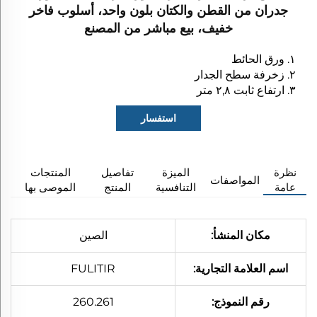
جدران من القطن والكتان بلون واحد، أسلوب فاخر
خفيف، بيع مباشر من المصنع
١. ورق الحائط
٢. زخرفة سطح الجدار
٣. ارتفاع ثابت ٢,٨ متر
استفسار
نظرة
الميزة
تفاصيل
المنتجات
المواصفات​
عامة
التنافسية
المنتج
الموصى بها
مكان المنشأ:
الصين
اسم العلامة التجارية:
FULITIR
رقم النموذج:
260.261