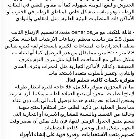
الخدوش والبقع اليومية بسهولة. كما أنه مقاوم للعفن في البيئات
الرطبة، وهو مناسب بشكل خاص للمناطق الرطبة في الجنوب أو
الأماكن ذات المتطلبات البيئية العالية، مثل المقاهي والنوادي.
• قابلة للتكيف مع سcenarios متعددة: تصميم الارتفاع الثابت
بطول 2.8 متر يناسب معظم ارتفاعات الأرضيات الداخلية. يمكن
تغطية الجدران ذات المساحات الكبيرة باستخدام لفة كبيرة بقياس
2.8 متر × 80 متر، مما يقلل من هدر التوصيل. كما أنها تتناسب
بشكل مثالي مع المساحات العائلية مثل غرف النوم وغرف
المعيشة، وكذلك الأماكن التجارية مثل الممرات وغرف الشاي
والنادي، وتتميز بأسلوب متعدد الاستخدامات.
متوفرة بكميات كافية، تسليم فعال
بما أن المخزون متوفر بالكامل، فلا حاجة لفترة انتظار طويلة
لإنتاج الطلبات. بمجرد أن يضع العملاء الطلب، يمكننا الرد بسرعة
وشحن البضائع. نحن نقدم خدمة توصيل باب إلى باب دون عناء،
مما يجعل العملية من تأكيد الطلب حتى استلام المنتج سهلة
وخالية من التعقيد. وبالنسبة للمشاريع الأسرية أو التجارية التي
تتسم بضيق الجدول الزمني لديها، فإن ذلك يمكن أن يقصر وقت
التجهيز بشكل فعال ويحسن كفاءة التشطيبات.
تصميم متعدد الاستخدامات، وقدرة قوية على إنشاء الأجواء