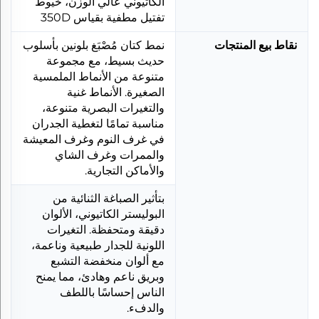
الكاتيوني عالي الوزن، خيوط
تفتيل مطفية بقياس 350D
نقاط بيع المنتجات
نمط كتان مُصْبَغ بلونين بأسلوب
حديث بسيط، مع مجموعة
متنوعة من الأنماط الملمسية
الصغيرة. الأنماط غنية
والتغيرات البصرية متنوعة،
مناسبة تمامًا لتغطية الجدران
في غرف النوم وغرف المعيشة
والممرات وغرف الشاي
والأماكن التجارية.
بتأثير الصباغة الثنائية من
البوليستر الكاتيوني، الألوان
دقيقة ومتحفظة. التغيرات
اللونية للجدار طبيعية وناعمة،
مع ألوان منخفضة التشبع
وبريق ناعم وهادئ، مما يمنح
الناس إحساسًا باللطف
والدفء.