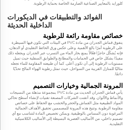
كلورايد بالمعايير الصناعية الصارمة الخاصة بحماية الرطوبة.
الفوائد والتطبيقات في الديكورات
الداخلية الحديثة
خصائص مقاومة رائعة للرطوبة
يتفوق قماش الجدران من مادة PVC في البيئات التي تكون فيها السيطرة
على الرطوبة أمرًا بالغ الأهمية. وعلى عكس ورق الحائط التقليدي أو الدهان،
فإنه يُشكّل حاجزًا فعّالاً يمنع بخار الماء من التسرب عبر الجدران. ويجعله ذلك
مفيدًا بشكل خاص في الحمامات والمطابخ والطوابق السفلية حيث تميل
مستويات الرطوبة إلى أن تكون أعلى. كما أن طبيعته المقاومة للماء تجعله
مثاليًا للمنازل القريبة من السواحل، حيث تمثل رطوبة الهواء المالح تحدّيًا
دائمًا.
المرونة الجمالية وخيارات التصميم
يأتي قماش الجدران الحديث من مادة PVC بمجموعة مذهلة من النسيجات
والأنماط والألوان. وقد أتقنت الشركات المصنعة تقنيات لإنشاء أسطح تحاكي
المواد الطبيعية مثل القماش والحجر والخشب مع الحفاظ على خصائص
مقاومة الرطوبة. وتتيح هذه المرونة للمصممين تحقيق الأهداف الجمالية
المرغوبة دون المساس بالوظيفية. ويمكن تخصيص المادة لتتناسب مع أي
تصميم داخلي، من الأساليب العصرية البسيطة إلى الأساليب الكلاسيكية
التقليدية.