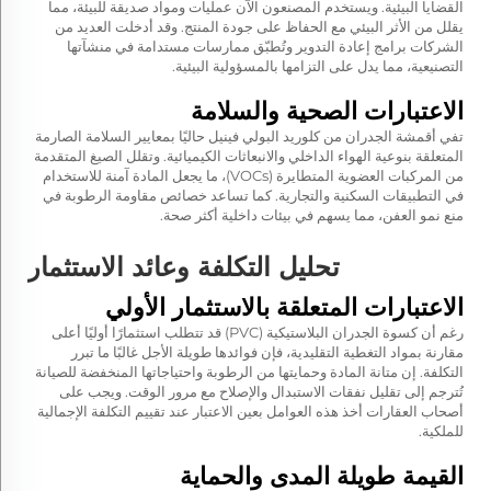
القضايا البيئية. ويستخدم المصنعون الآن عمليات ومواد صديقة للبيئة، مما
يقلل من الأثر البيئي مع الحفاظ على جودة المنتج. وقد أدخلت العديد من
الشركات برامج إعادة التدوير وتُطبّق ممارسات مستدامة في منشآتها
التصنيعية، مما يدل على التزامها بالمسؤولية البيئية.
الاعتبارات الصحية والسلامة
تفي أقمشة الجدران من كلوريد البولي فينيل حاليًا بمعايير السلامة الصارمة
المتعلقة بنوعية الهواء الداخلي والانبعاثات الكيميائية. وتقلل الصيغ المتقدمة
من المركبات العضوية المتطايرة (VOCs)، ما يجعل المادة آمنة للاستخدام
في التطبيقات السكنية والتجارية. كما تساعد خصائص مقاومة الرطوبة في
منع نمو العفن، مما يسهم في بيئات داخلية أكثر صحة.
تحليل التكلفة وعائد الاستثمار
الاعتبارات المتعلقة بالاستثمار الأولي
رغم أن كسوة الجدران البلاستيكية (PVC) قد تتطلب استثمارًا أوليًا أعلى
مقارنة بمواد التغطية التقليدية، فإن فوائدها طويلة الأجل غالبًا ما تبرر
التكلفة. إن متانة المادة وحمايتها من الرطوبة واحتياجاتها المنخفضة للصيانة
تُترجم إلى تقليل نفقات الاستبدال والإصلاح مع مرور الوقت. ويجب على
أصحاب العقارات أخذ هذه العوامل بعين الاعتبار عند تقييم التكلفة الإجمالية
للملكية.
القيمة طويلة المدى والحماية