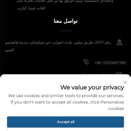
والفنادق السلسلية، ويتم الوثوق بها من قبل علامات تجارية مثل
لافاند، فيينا، كياريد.
تواصل معنا
رقم 2001، طريق ميلين، بلدة دانغوان، حي شياوشان، مدينة هانغتشو،
الصين
+86-15305857380
[email protected]
We value your privacy
We use cookies and similar tools to provide our services.
حقوق النشر © 2025 شركة هانغتشو ميبي لمواد الديكور المحدودة. جميع الحقوق
If you don't want to accept all cookies, click Personalize
محفوظة.
سياسة الخصوصية
cookies.
Accept all