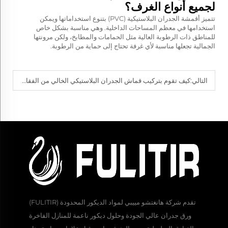
لجميع أنواع الغرف؟
تتميز أقمشة الجدران البلاستيكية (PVC) بتنوع استخداماتها ويمكن
استخدامها في معظم المساحات الداخلية. وهي مناسبة بشكل خاص
للمناطق ذات الرطوبة العالية مثل الحمامات والمطابخ، ولكن مرونتها
الجمالية تجعلها مناسبة لأي غرفة تحتاج إلى حماية من الرطوبة.
التالي:
كيف تقوم بتركيب قماش الجدران البلاستيكي الخالي من الفقاعات؟
تقدم شركة هانغتشو مييبي لمواد الديكور المحدودة (FULITIR)
ورق جدران عالي الجودة وحلول ديكور ناعمة للمنازل الفاخرة