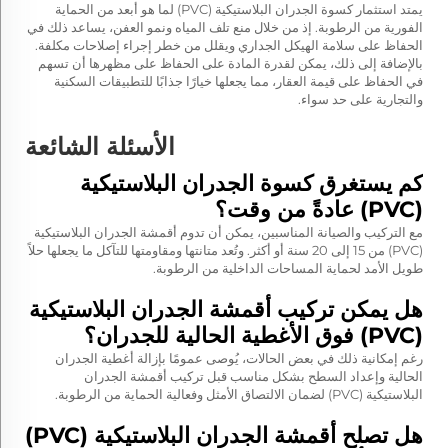
يمتد استثمار كسوة الجدران البلاستيكية (PVC) لما هو أبعد من الحماية
الفورية من الرطوبة. إذ من خلال منع تلف المياه ونمو العفن، يساعد ذلك في
الحفاظ على سلامة الهيكل الجداري ويقلل من خطر إجراء إصلاحات مكلفة.
بالإضافة إلى ذلك، يمكن لقدرة المادة على الحفاظ على مظهرها أن تسهم
في الحفاظ على قيمة العقار، مما يجعلها خيارًا جذابًا للتطبيقات السكنية
والتجارية على حد سواء.
الأسئلة الشائعة
كم يستغرق كسوة الجدران البلاستيكية
(PVC) عادةً من وقت؟
مع التركيب والصيانة المناسبين، يمكن أن تدوم أقمشة الجدران البلاستيكية
(PVC) من 15 إلى 20 سنة أو أكثر. وتُعد متانتها ومقاومتها للتآكل ما يجعلها حلاً
طويل الأمد لحماية المساحات الداخلية من الرطوبة.
هل يمكن تركيب أقمشة الجدران البلاستيكية
(PVC) فوق الأغطية الحالية للجدران؟
رغم إمكانية ذلك في بعض الحالات، يُوصى عمومًا بإزالة أغطية الجدران
الحالية وإعداد السطح بشكل مناسب قبل تركيب أقمشة الجدران
البلاستيكية (PVC) لضمان الالتصاق الأمثل وفعالية الحماية من الرطوبة.
هل تصلح أقمشة الجدران البلاستيكية (PVC)