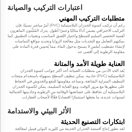
اعتبارات التركيب والصيانة
متطلبات التركيب المهني
رغم أن تركيب كسوة الجدران البلاستيكية (PVC) أمرٌ مباشر نسبيًا، فإن
التركيب الاحترافي يضمن أداءً مثاليًا وعمرًا أطول. يدرك المُثبِّتون الماهرون
أهمية التحضير السليم للسطح واختيار اللصق المناسب وتقنيات التطبيق. كما
يمكنهم التعامل مع التحديات مثل معالجة الزوايا وتحديد مواقع التماسات
لإنشاء تشطيب أملس لا يسمح بدخول الماء، مما يُحسِن قدرة المادة على
مقاومة الرطوبة إلى أقصى حد.
العناية طويلة الأمد والمتانة
يُعد الحد الأدنى من متطلبات الصيانة أحد أكثر جوانب كسوة الجدران
البلاستيكية (PVC) جاذبية. يمكن تنظيف السطح بسهولة باستخدام منتجات
التنظيف المنزلية الشائعة، وتساعد مقاومتها للبقع والخدوش في الحفاظ
على مظهرها مع مرور الوقت. ومع العناية السليمة، يمكن لكسوة الجدران
البلاستيكية أن تحافظ على خصائصها الوقائية من الرطوبة وجاذبيتها الجمالية
لسنوات عديدة، ما يجعلها استثمارًا اقتصاديًا فعّالًا لأصحاب العقارات.
الأثر البيئي والاستدامة
ابتكارات التصنيع الحديثة
لقد تطور إنتاج أقمشة الجدران الحديثة من كلوريد البولي فينيل لمعالجة