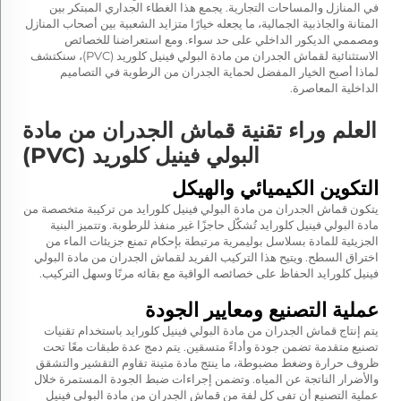
في المنازل والمساحات التجارية. يجمع هذا الغطاء الجداري المبتكر بين
المتانة والجاذبية الجمالية، ما يجعله خيارًا متزايد الشعبية بين أصحاب المنازل
ومصممي الديكور الداخلي على حد سواء. ومع استعراضنا للخصائص
الاستثنائية لقماش الجدران من مادة البولي فينيل كلوريد (PVC)، سنكتشف
لماذا أصبح الخيار المفضل لحماية الجدران من الرطوبة في التصاميم
الداخلية المعاصرة.
العلم وراء تقنية قماش الجدران من مادة
البولي فينيل كلوريد (PVC)
التكوين الكيميائي والهيكل
يتكون قماش الجدران من مادة البولي فينيل كلورايد من تركيبة متخصصة من
مادة البولي فينيل كلورايد تُشكّل حاجزًا غير منفذ للرطوبة. وتتميز البنية
الجزيئية للمادة بسلاسل بوليمرية مرتبطة بإحكام تمنع جزيئات الماء من
اختراق السطح. ويتيح هذا التركيب الفريد لقماش الجدران من مادة البولي
فينيل كلورايد الحفاظ على خصائصه الواقية مع بقائه مرنًا وسهل التركيب.
عملية التصنيع ومعايير الجودة
يتم إنتاج قماش الجدران من مادة البولي فينيل كلورايد باستخدام تقنيات
تصنيع متقدمة تضمن جودة وأداءً متسقين. يتم دمج عدة طبقات معًا تحت
ظروف حرارة وضغط مضبوطة، ما ينتج مادة متينة تقاوم التقشير والتشقق
والأضرار الناتجة عن المياه. وتضمن إجراءات ضبط الجودة المستمرة خلال
عملية التصنيع أن تفي كل لفة من قماش الجدران من مادة البولي فينيل