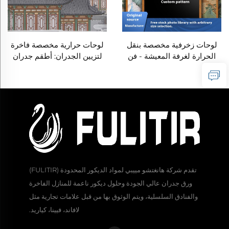
لوحات زخرفية مخصصة بنقل
لوحات حرارية مخصصة فاخرة
الحرارة لغرفة المعيشة - فن
لتزيين الجدران: أطقم جدران
جداري فاخر وعالي الجودة،
متكاملة وخلفيات لجميع أنحاء
لوحات جدارية منسوجة بدون
المنزل، غرفة المعيشة، الممر،
فواصل لرسومات المناظر
وغرفة النوم
الطبيعية خلف الأرائك في
المكاتب
تقدم شركة هانغتشو مييبي لمواد الديكور المحدودة (FULITIR)
ورق جدران عالي الجودة وحلول ديكور ناعمة للمنازل الفاخرة
والفنادق السلسلية، ويتم الوثوق بها من قبل علامات تجارية مثل
لافاند، فيينا، كياريد.