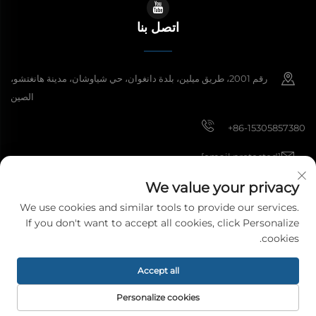
اتصل بنا
رقم 2001، طريق ميلين، بلدة دانغوان، حي شياوشان، مدينة هانغتشو،
الصين
+86-15305857380
[email protected]
We value your privacy
We use cookies and similar tools to provide our services.
حقوق الطبع والنشر © 2026 شركة هانغتشو مييبي لمواد الديكور المحدودة. جميع
If you don't want to accept all cookies, click Personalize
الحقوق محفوظة.
سياسة الخصوصية
cookies.
Accept all
Personalize cookies