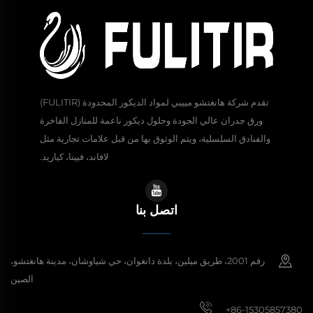
تقدم شركة هانغتشو مييبي لمواد الديكور المحدودة (FULITIR)
ورق جدران عالي الجودة وحلول ديكور ناعمة للمنازل الفاخرة
والفنادق السلسلية، ويتم الوثوق بها من قبل علامات تجارية مثل
لافاند، فيينا، كياريد.
اتصل بنا
رقم 2001، طريق ميلين، بلدة دانغوان، حي شياوشان، مدينة هانغتشو،
الصين
+86-15305857380