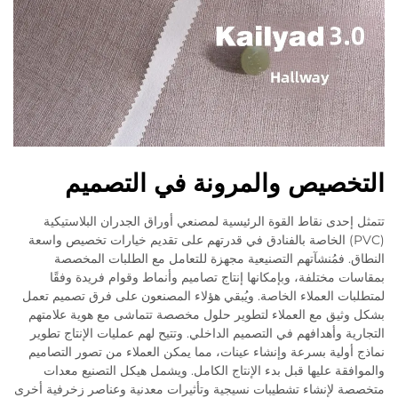
التخصيص والمرونة في التصميم
تتمثل إحدى نقاط القوة الرئيسية لمصنعي أوراق الجدران البلاستيكية
(PVC) الخاصة بالفنادق في قدرتهم على تقديم خيارات تخصيص واسعة
النطاق. فمُنشآتهم التصنيعية مجهزة للتعامل مع الطلبات المخصصة
بمقاسات مختلفة، وبإمكانها إنتاج تصاميم وأنماط وقوام فريدة وفقًا
لمتطلبات العملاء الخاصة. ويُبقي هؤلاء المصنعون على فرق تصميم تعمل
بشكل وثيق مع العملاء لتطوير حلول مخصصة تتماشى مع هوية علامتهم
التجارية وأهدافهم في التصميم الداخلي. وتتيح لهم عمليات الإنتاج تطوير
نماذج أولية بسرعة وإنشاء عينات، مما يمكن العملاء من تصور التصاميم
والموافقة عليها قبل بدء الإنتاج الكامل. ويشمل هيكل التصنيع معدات
متخصصة لإنشاء تشطيبات نسيجية وتأثيرات معدنية وعناصر زخرفية أخرى