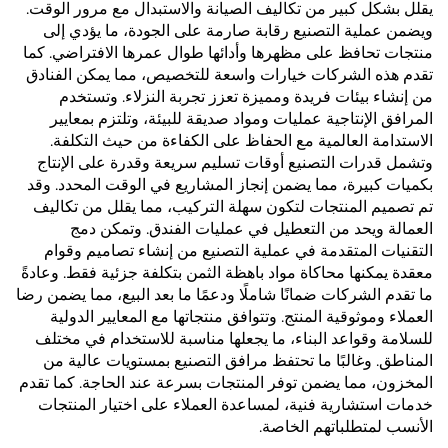
يقلل بشكل كبير من تكاليف الصيانة والاستبدال مع مرور الوقت.
ويضمن عملية التصنيع رقابة صارمة على الجودة، ما يؤدي إلى
منتجات تحافظ على مظهرها وأدائها طوال عمرها الافتراضي. كما
تقدم هذه الشركات خيارات واسعة للتخصيص، مما يمكن الفنادق
من إنشاء بيئات فريدة ومميزة تعزز تجربة النزلاء. وتستخدم
المرافق الإنتاجية عمليات ومواد صديقة للبيئة، وتلتزم بمعايير
الاستدامة العالمية مع الحفاظ على الكفاءة من حيث التكلفة.
وتشمل قدرات التصنيع أوقات تسليم سريعة وقدرة على الإنتاج
بكميات كبيرة، مما يضمن إنجاز المشاريع في الوقت المحدد. وقد
تم تصميم المنتجات لتكون سهلة التركيب، مما يقلل من تكاليف
العمالة ويحد من التعطيل في عمليات الفندق. وتمكن دمج
التقنيات المتقدمة في عملية التصنيع من إنشاء تصاميم وقوام
معقدة يمكنها محاكاة مواد باهظة الثمن بتكلفة جزئية فقط. وعادةً
ما تقدم الشركات ضمانًا شاملًا ودعمًا ما بعد البيع، مما يضمن رضا
العملاء وموثوقية المنتج. وتتوافق منتجاتها مع المعايير الدولية
للسلامة وقواعد البناء، ما يجعلها مناسبة للاستخدام في مختلف
المناطق. وغالبًا ما تحتفظ مرافق التصنيع بمستويات عالية من
المخزون، مما يضمن توفر المنتجات بسرعة عند الحاجة. كما تقدم
خدمات استشارية فنية، لمساعدة العملاء على اختيار المنتجات
الأنسب لمتطلباتهم الخاصة.