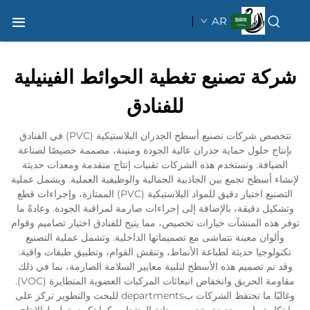
AR
شركة تصنيع تغطية الحوائط الفينيلية
للفنادق
تتخصص شركات تصنيع أسطح الجدران البلاستيكية (PVC) في الفنادق
بإنتاج حلول حماية جدران عالية الجودة ومتينة، مصممة خصيصًا لصناعة
الضيافة. وتستخدم هذه الشركات تقنيات إنتاج متقدمة ومعدات حديثة
لإنشاء أسطح تجمع بين الجاذبية الجمالية والوظيفية العملية. ويشمل عملية
التصنيع اختيار دقيق للمواد البلاستيكية (PVC) الممتازة، وإجراءات قطع
وتشكيل دقيقة، بالإضافة إلى إجراءات صارمة لمراقبة الجودة. وعادةً ما
توفر هذه المنشآت خيارات تخصيص، مما يتيح للفنادق اختيار تصاميم وقوام
وألوان معينة تتماشى مع تصميماتها الداخلية. وتشمل عملية التصنيع
تكنولوجيا حديثة لطباعة الأنماط، وتنقش القوام، وتطبيق طبقات واقية.
وقد تم تصميم هذه الأسطح لتلبية معايير السلامة الصارمة، بما في ذلك
مقاومة الحريق وانخفاض انبعاثات المركبات العضوية المتطايرة (VOC).
وغالبًا ما تحتفظ الشركات بdepartments للبحث والتطوير تركز على