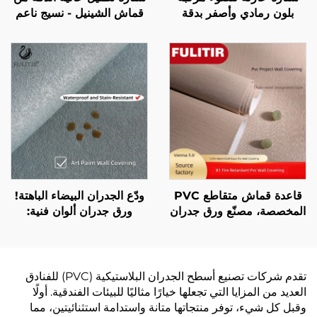
بلون رمادي وأصفر بدقة
قماش الشينيل - نسيج ناعم
عالية، بتصميم مسار صامت،
ولزج، تمنع الضوء تمامًا،
ستارة ذات طراز حديث
ستارة مضادة للرياح وتحتفظ
وبسيط بألوان مُقَسَّمة
بالدفء مناسبة لغرفة النوم
وغرفة المعيشة
قاعدة قماش متقاطع PVC
ودّع الجدران البيضاء الباهتة!
المخصصة، مصنّع ورق جدران
ورق جدران ألوان فنية:
مقاوم للحريق بطول 1.37
خامات ثلاثية الأبعاد + صديقة
متر لسلاسل فنادق لافندر،
للبيئة، عش في أجواء
فيينا، كيارد
الملمس الطبيعي
تقدم شركات تصنيع أسطح الجدران البلاستيكية (PVC) للفنادق
العديد من المزايا التي تجعلها خيارًا مثاليًا للبيئات الفندقية. أولًا
وقبل كل شيء، توفر منتجاتها متانة واستدامة استثنائيتين، مما