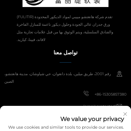
تقدم شركة هانغتشو مييبي لمواد الديكور المحدودة (FULITIR)
ورق جدران عالي الجودة وحلول ديكور ناعمة للمنازل الفاخرة
والفنادق السلسلية، ويتم الوثوق بها من قبل علامات تجارية مثل
لافاند، فيينا، كياريد.
تواصل معنا
رقم 2001، طريق ميلين، بلدة دانغوان، حي شياوشان، مدينة هانغتشو،
الصين
+86-15305857380
[email protected]
We value your privacy
We use cookies and similar tools to provide our services.