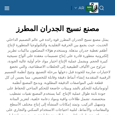
AR
مصنع نسيج الجدران المطرز
يمثل مصنع نسيج الجدران المطرز قوة رائدة في عالم التصميم الداخلي
الحديث، حيث يجمع بين الحرفية التقليدية والتكنولوجيا المتطورة لإنتاج
أطقم تغطية جدران مذهلة. ويستخدم هؤلاء المصنّعون ماكينات تطريز
إلكترونية متطورة قادرة على إنتاج تصميمات معقدة على ألواح نسيجية
كبيرة الحجم. ويشمل عملية الإنتاج اختيار مواد خام أولية عالية الجودة،
تتراوح من الألياف الطبيعية إلى الخلطات الاصطناعية، والتي تخضع
لاختبارات صارمة للجودة قبل دخولها مرحلة التصنيع. وتتيح أنظمة التصميم
الرقمية المتقدمة إنشاء أنماط دقيقة وقابلة للتخصيص، مما يضمن أن كل
قطعة تلبي المواصفات الدقيقة المطلوبة. ويدمج المصنع أنظمة
أوتوماتيكية للتحكم بالشد وببيئات خاضعة للتحكم المناخي للحفاظ على
جودة ثابتة طوال عملية الإنتاج. كما يستخدم المصنع تقنيات تشطيب
متخصصة، تشمل طلاءات واقية ومواد دعامة خلفية، لتعزيز المتانة
وتسهيل التركيب. وتمتد إمكانات المنشأة إلى إنتاج مختلف الأسطح
والمقاسات والأنماط، لتلبية احتياجات الاستخدام السكني والتجاري على