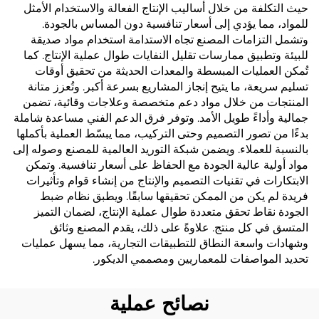
حيث التكلفة من خلال أساليب الإنتاج الفعالة والاستخدام الأمثل
للمواد، مما يؤدي إلى أسعار تنافسية دون المساس بالجودة.
وتشمل التزامات المصنع تجاه الاستدامة استخدام مواد صديقة
للبيئة وتطبيق ممارسات تقليل النفايات طوال عملية الإنتاج. كما
تُمكن العمليات المبسطة والمعدات الحديثة من تحقيق أوقات
تسليم سريعة، ما يتيح إنجاز المشاريع بسرعة أكبر. وتُعزز متانة
المنتجات من خلال مواد دعم متخصصة وعلاجات وقائية، تضمن
جمالية وأداءً طويل الأمد. وتوفر فرق الدعم الفني مساعدة شاملة
بدءًا من تصور التصميم وحتى التركيب، مما يبسّط العملية بأكملها
بالنسبة للعملاء. ويضمن شبكة التوريد العالمية للمصنع وصوله إلى
مواد أولية عالية الجودة مع الحفاظ على أسعار تنافسية. وتمكن
الابتكارات في تقنيات التصميم والإنتاج من إنشاء قوام وتأثيرات
فريدة لم يكن من الممكن تحقيقها سابقًا. ويطبق نظام ضبط
الجودة نقاط تحقق متعددة طوال عملية الإنتاج، لضمان التميز
المتسق في كل منتج. علاوةً على ذلك، يقدم المصنع وثائق
وشهادات واسعة النطاق للتطبيقات التجارية، مما يسهل عمليات
تحديد المواصفات للمعماريين ومصممي الديكور.
نصائح عملية