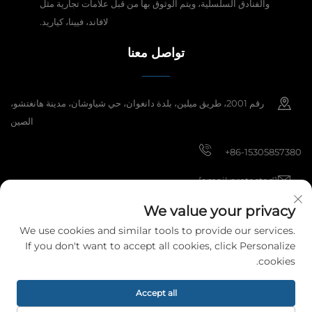
والفنادق السلسلية، ويتم الوثوق بها من قبل علامات تجارية مثل
لافاند، فيينا، كياريد.
تواصل معنا
رقم 2001، طريق ميلين، بلدة دانغوان، حي شياوشان، مدينة هانغتشو،
الصين
+86-15305857380
[email protected]
We value your privacy
We use cookies and similar tools to provide our services.
حقوق النشر © 2025 شركة هانغتشو ميبي لمواد الديكور المحدودة. جميع الحقوق
If you don't want to accept all cookies, click Personalize
محفوظة.
سياسة الخصوصية
cookies.
Accept all