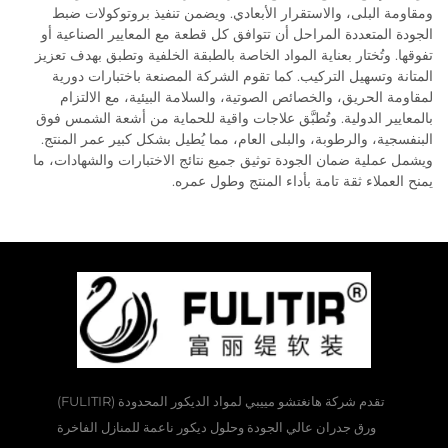
ومقاومة البلى، والاستقرار الأبعادي. ويضمن تنفيذ بروتوكولات ضبط
الجودة المتعددة المراحل أن تتوافق كل قطعة مع المعايير الصناعية أو
تفوقها. وتُختار بعناية المواد الخاصة بالطبقة الخلفية وتطبق بهدف تعزيز
المتانة وتسهيل التركيب. كما تقوم الشركة المصنعة باختبارات دورية
لمقاومة الحريق، والخصائص الصوتية، والسلامة البيئية، مع الالتزام
بالمعايير الدولية. وتُطبَّق علاجات واقية للحماية من أشعة الشمس فوق
البنفسجية، والرطوبة، والبلى العام، مما يُطيل بشكل كبير عمر المنتج.
ويشمل عملية ضمان الجودة توثيق جميع نتائج الاختبارات والشهادات، ما
يمنح العملاء ثقة تامة بأداء المنتج وطول عمره.
تقدم شركة هانغتشو مييبي لمواد الديكور المحدودة (FULITIR)
ورق جدران عالي الجودة وحلول ديكور ناعمة للمنازل الفاخرة