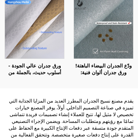
من القطن والكتان بلون
من القطن والكتان بلون
واحد، أسلوب فاخر خفيف،
واحد، أسلوب فاخر خفيف،
بيع مباشر من المصنع
بيع مباشر من المصنع
ودّع الجدران البيضاء الباهتة!
ورق جدران عالي الجودة -
ورق جدران ألوان فنية:
أسلوب حديث، بالجملة من
خامات ثلاثية الأبعاد + صديقة
المصنع، للاستخدام في جميع
للبيئة، عش في أجواء
أنحاء المنزل للغرف النوم
الملمس الطبيعي
وغرفة المعيشة، سميك
ومقاوم للماء، ورق جدران
يقدم مصنع نسيج الجدران المطرز العديد من المزايا الجذابة التي
خلفية للمنزل
تميزه في صناعة التصميم الداخلي. أولاً، يوفر المصنع خيارات
تخصيص لا مثيل لها، تتيح للعملاء إنشاء تصميمات فريدة تتماشى
تمامًا مع رؤيتهم ومتطلبات المساحة. ويضمن الإجراء التصنيعي
المتقدم جودة متسقة عبر دفعات الإنتاج الكبيرة مع الحفاظ على
القدرة على إنتاج دفعات صغيرة متخصصة. وتتحقق الفعالية من