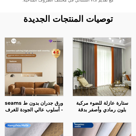
مع تقديم أداء استثنائي في مختلف الظروف المناخية.
توصيات المنتجات الجديدة
ستارة عازلة للضوء مركبة
ورق جدران بدون ط seams
بلون رمادي وأصفر بدقة
- أسلوب عالي الجودة للغرف
عالية، بتصميم مسار صامت،
النوم، سميك، مقاوم للماء
ستارة ذات طراز حديث
والبقع، أسلوب حديث بسيط،
وبسيط بألوان مُقَسَّمة
ورق جدران لجميع أنحاء