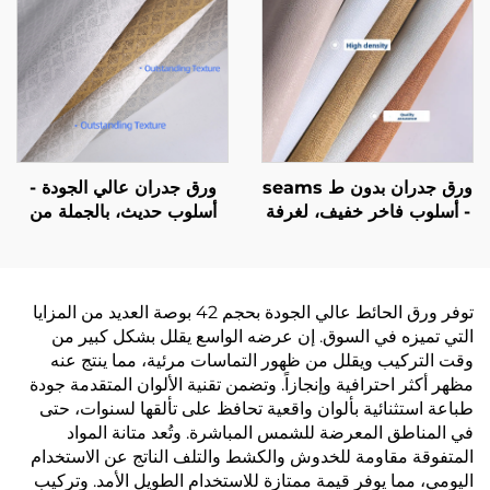
المنزل، بالجملة من المصنع
المصدر
ورق جدران بدون ط seams
ورق جدران عالي الجودة -
- أسلوب فاخر خفيف، لغرفة
أسلوب حديث، بالجملة من
المعيشة والغرف النوم
المصنع، للاستخدام في جميع
وحوائط اللكزس في المنزل،
أنحاء المنزل للغرف النوم
قوام عالي الجودة، لون واحد،
وغرفة المعيشة، سميك
دقة عالية، مباشرة من
ومقاوم للماء، ورق جدران
توفر ورق الحائط عالي الجودة بحجم 42 بوصة العديد من المزايا
المصنع
خلفية للمنزل
التي تميزه في السوق. إن عرضه الواسع يقلل بشكل كبير من
وقت التركيب ويقلل من ظهور التماسات مرئية، مما ينتج عنه
مظهر أكثر احترافية وإنجازاً. وتضمن تقنية الألوان المتقدمة جودة
طباعة استثنائية بألوان واقعية تحافظ على تألقها لسنوات، حتى
في المناطق المعرضة للشمس المباشرة. وتُعد متانة المواد
المتفوقة مقاومة للخدوش والكشط والتلف الناتج عن الاستخدام
اليومي، مما يوفر قيمة ممتازة للاستخدام الطويل الأمد. وتركيب