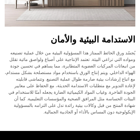
الاستدامة البيئية والأمان
يُجسّد ورق الحائط الممتاز هذا المسؤولية البيئية من خلال عملية تصنيعه
ومواده التي تراعي البيئة. تعتمد الإنتاجية على أصباغ ولواصق مائية تقلل
من انبعاثات المركبات العضوية المتطايرة، مما يساهم في تحسين جودة
الهواء الداخلي. ويتم إنتاج الورق باستخدام مواد مستصلحة بشكل مستدام،
مع اتباع إرشادات بيئية صارمة طوال عملية التصنيع. وتتماشى قابليته
لإعادة التدوير مع متطلبات الاستدامة الحديثة، مع الحفاظ على معايير
الجودة الفاخرة. وغياب المواد الكيميائية الضارة يجعله آمنًا للاستخدام في
البيئات الحساسة مثل المرافق الصحية والمؤسسات التعليمية. كما أن
شهادة المنتج من قبل وكالات بيئية رائدة تدل على التزامه بالمسؤولية
الإيكولوجية دون المساس بالأداء أو الجاذبية الجمالية.