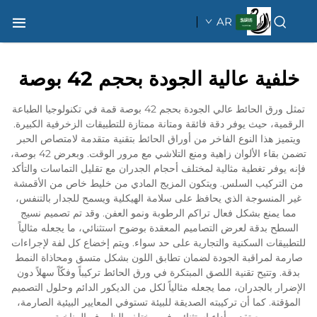
AR
خلفية عالية الجودة بحجم 42 بوصة
تمثل ورق الحائط عالي الجودة بحجم 42 بوصة قمة في تكنولوجيا الطباعة
الرقمية، حيث يوفر دقة فائقة ومتانة ممتازة للتطبيقات الزخرفية الكبيرة.
ويتميز هذا النوع الفاخر من أوراق الحائط بتقنية متقدمة لامتصاص الحبر
تضمن بقاء الألوان زاهية ومنع التلاشي مع مرور الوقت. وبعرض 42 بوصة،
فإنه يوفر تغطية مثالية لمختلف أحجام الجدران مع تقليل التماسات والتأكد
من التركيب السلس. ويتكون المزيج المادي من خليط خاص من الأقمشة
غير المنسوجة الذي يحافظ على سلامة الهيكلية ويسمح للجدار بالتنفس،
مما يمنع بشكل فعال تراكم الرطوبة ونمو العفن. وقد تم تصميم نسيج
السطح بدقة لعرض التصاميم المعقدة بوضوح استثنائي، ما يجعله مثالياً
للتطبيقات السكنية والتجارية على حد سواء. ويتم إخضاع كل لفة لإجراءات
صارمة لمراقبة الجودة لضمان تطابق اللون بشكل متسق ومحاذاة النمط
بدقة. وتتيح تقنية اللصق المبتكرة في ورق الحائط تركيباً وفكّاً سهلاً دون
الإضرار بالجدران، مما يجعله مثالياً لكل من الديكور الدائم وحلول التصميم
المؤقتة. كما أن تركيبته الصديقة للبيئة تستوفي المعايير البيئية الصارمة،