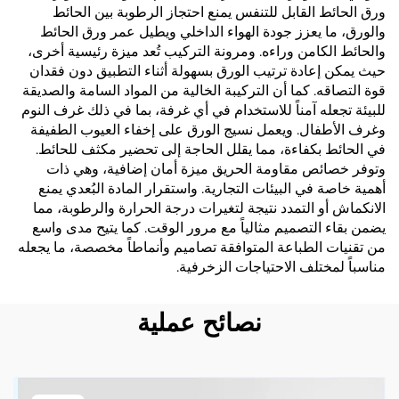
ورق الحائط القابل للتنفس يمنع احتجاز الرطوبة بين الحائط
والورق، ما يعزز جودة الهواء الداخلي ويطيل عمر ورق الحائط
والحائط الكامن وراءه. ومرونة التركيب تُعد ميزة رئيسية أخرى،
حيث يمكن إعادة ترتيب الورق بسهولة أثناء التطبيق دون فقدان
قوة التصاقه. كما أن التركيبة الخالية من المواد السامة والصديقة
للبيئة تجعله آمناً للاستخدام في أي غرفة، بما في ذلك غرف النوم
وغرف الأطفال. ويعمل نسيج الورق على إخفاء العيوب الطفيفة
في الحائط بكفاءة، مما يقلل الحاجة إلى تحضير مكثف للحائط.
وتوفر خصائص مقاومة الحريق ميزة أمان إضافية، وهي ذات
أهمية خاصة في البيئات التجارية. واستقرار المادة البُعدي يمنع
الانكماش أو التمدد نتيجة لتغيرات درجة الحرارة والرطوبة، مما
يضمن بقاء التصميم مثالياً مع مرور الوقت. كما يتيح مدى واسع
من تقنيات الطباعة المتوافقة تصاميم وأنماطاً مخصصة، ما يجعله
مناسباً لمختلف الاحتياجات الزخرفية.
نصائح عملية