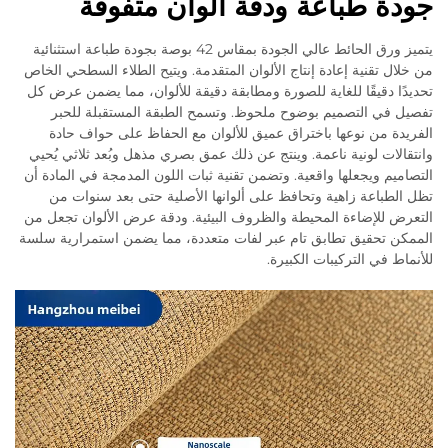
جودة طباعة ودقة ألوان متفوقة
يتميز ورق الحائط عالي الجودة بمقاس 42 بوصة بجودة طباعة استثنائية
من خلال تقنية إعادة إنتاج الألوان المتقدمة. ويتيح الطلاء السطحي الخاص
تحديدًا دقيقًا للغاية للصورة ومطابقة دقيقة للألوان، مما يضمن عرض كل
تفصيل في التصميم بوضوح ملحوظ. وتسمح الطبقة المستقبلة للحبر
الفريدة من نوعها باختراق عميق للألوان مع الحفاظ على حواف حادة
وانتقالات لونية ناعمة. وينتج عن ذلك عمق بصري مذهل وبُعد ثلاثي يُحيي
التصاميم ويجعلها واقعية. وتضمن تقنية ثبات اللون المدمجة في المادة أن
تظل الطباعة زاهية وتحافظ على ألوانها الأصلية حتى بعد سنوات من
التعرض للإضاءة المحيطة والظروف البيئية. ودقة عرض الألوان تجعل من
الممكن تحقيق تطابق تام عبر لفات متعددة، مما يضمن استمرارية سلسة
للأنماط في التركيبات الكبيرة.