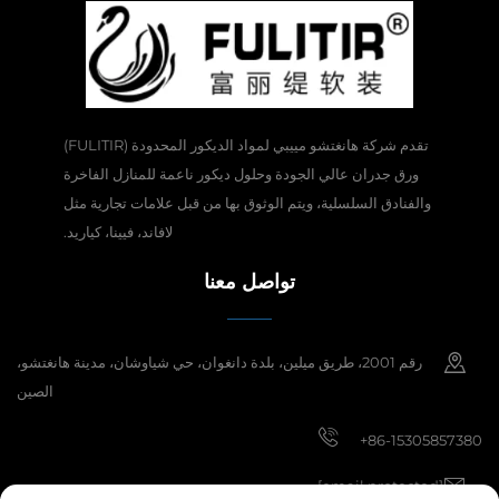
تقدم شركة هانغتشو مييبي لمواد الديكور المحدودة (FULITIR)
ورق جدران عالي الجودة وحلول ديكور ناعمة للمنازل الفاخرة
والفنادق السلسلية، ويتم الوثوق بها من قبل علامات تجارية مثل
لافاند، فيينا، كياريد.
تواصل معنا
رقم 2001، طريق ميلين، بلدة دانغوان، حي شياوشان، مدينة هانغتشو،
الصين
+86-15305857380
[email protected]