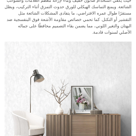
حيث يكفي استخدام صابون خفيف وماء لإزالة معظم العلامات والشوائب
الشائعة. ويمنع التماسك الهيكلي للورق حدوث التمزق أثناء التركيب، ويظل
مستقرًا طوال عمره الافتراضي، ما يتفادى المشكلات الشائعة مثل
التقشير أو التكتل. كما تحمي خصائص مقاومة الأشعة فوق البنفسجية ضد
البهتان والتغير اللوني، مما يضمن بقاء التصميم محافظًا على جماله
الأصلي لسنوات قادمة.