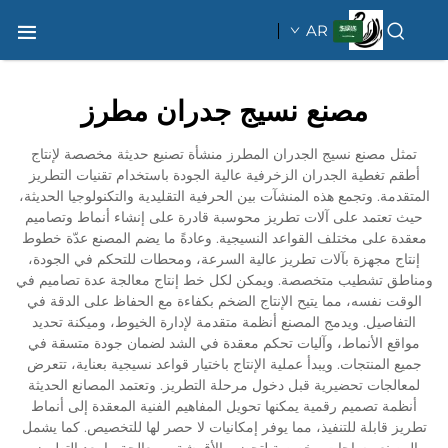
AR
مصنع نسيج جدران مطرز
تمثل مصنع نسيج الجدران المطرز منشأة تصنيع حديثة مخصصة لإنتاج
أطقم تغطية الجدران الزخرفية عالية الجودة باستخدام تقنيات التطريز
المتقدمة. وتجمع هذه المنشآت بين الحرفية التقليدية والتكنولوجيا الحديثة،
حيث تعتمد على آلات تطريز محوسبة قادرة على إنشاء أنماط وتصاميم
معقدة على مختلف القواعد النسيجية. وعادةً ما يضم المصنع عدّة خطوط
إنتاج مجهزة بآلات تطريز عالية السرعة، ومحطات للتحكم في الجودة،
ومناطق تشطيب متخصصة. ويمكن لكل خط إنتاج معالجة عدة تصاميم في
الوقت نفسه، مما يتيح الإنتاج الضخم بكفاءة مع الحفاظ على الدقة في
التفاصيل. ويدمج المصنع أنظمة متقدمة لإدارة الخيوط، وميكنة تحديد
مواقع الأنماط، وآليات تحكم معقدة في الشد لضمان جودة متسقة في
جميع المنتجات. ويبدأ عملية الإنتاج باختيار قواعد نسيجية بعناية، تتعرض
لمعالجات تحضيرية قبل دخول مرحلة التطريز. وتعتمد المصانع الحديثة
أنظمة تصميم رقمية يمكنها تحويل المفاهيم الفنية المعقدة إلى أنماط
تطريز قابلة للتنفيذ، مما يوفر إمكانيات لا حصر لها للتخصيص. كما يشمل