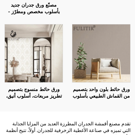
مصنّع ورق جدران جديد
ناعمة كالأملس ولمسة ناعمة
بأسلوب مخصص ومطرّز -
كالقطن، ويُعيد تعريف
ورق جدران فاخر بدون
الجماليات الجديدة للجدران
فواصل لجميع أنحاء المنزل،
يتمتع بأسلوب فاخر خفيف
وعالي الجودة ودقيق للغاية،
مناسب لخلفيات غرف النوم
وغرف المعيشة
ورق حائط بلون واحد بتصميم
ورق حائط منسوج بتصميم
من القماش الطبيعي بأسلوب
تطريز مربعات، أسلوب أنيق،
نورديك - تغطية جدارية
ديكور جداري لغرفة نوم
بسيطة لجدار خلفية الأريكة
الشقة الفاخرة
في غرفة المعيشة، ألوان
متعددة متاحة
تقدم مصنع أقمشة الجدران المطرزة العديد من المزايا الجذابة
التي تميزه في صناعة الأغطية الزخرفية للجدران. أولاً، تتيح أنظمة