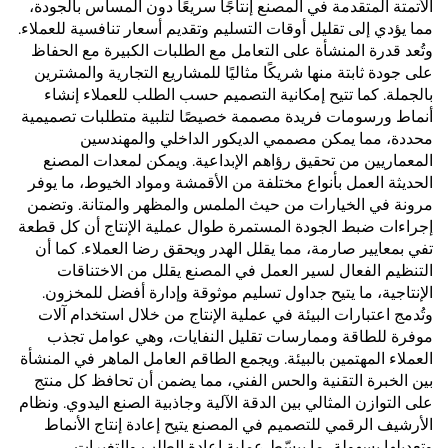
الأتمتة المتقدمة في المصنع إنتاجًا سريعًا دون المساس بالجودة،
مما يؤدي إلى تقليل أوقات التسليم وتقديم أسعار تنافسية للعملاء.
وتُعد قدرة المنشأة على التعامل مع الطلبات الكبيرة مع الحفاظ
على جودة ثابتة منها شريكًا مثاليًا للمشاريع التجارية والمشترين
بالجملة. كما تتيح إمكانية التصميم حسب الطلب للعملاء إنشاء
أنماط ورسومات فريدة مصممة خصيصًا لتلبية متطلبات تصميمية
محددة، مما يمكن مصممي الديكور الداخلي والمهندسين
المعماريين من تحقيق رؤاهم الإبداعية. ويمكن لمعدات المصنع
الحديثة العمل بأنواع مختلفة من الأقمشة ومواد الخيوط، ما يوفر
مرونة في الخيارات من حيث الملمس والمظهر والمتانة. وتضمن
إجراءات ضبط الجودة المستمرة طوال عملية الإنتاج أن كل قطعة
تفي بمعايير صارمة، مما يقلل الهدر ويحقق رضا العملاء. كما أن
التنظيم الفعال لسير العمل في المصنع يقلل من الاختناقات
الإنتاجية، ما يتيح جداول تسليم موثوقة وإدارة أفضل للمخزون.
وتُدمج اعتبارات البيئة في عملية الإنتاج من خلال استخدام آلات
موفرة للطاقة وممارسات تقليل النفايات، وهي عوامل تجذب
العملاء المهتمين بالبيئة. ويجمع الطاقم العامل الماهر في المنشأة
بين الخبرة التقنية والحس الفني، مما يضمن أن تحافظ كل منتج
على التوازن المثالي بين الدقة الآلية وجاذبية الصنع اليدوي. ونظام
الأرشيف الرقمي للتصميم في المصنع يتيح إعادة إنتاج الأنماط
وتعديلها بسهولة، ما يبسّط عملية إعادة الطلب والتغيرات