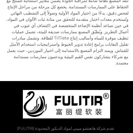
تنفذ المصنع نظامًا شاملاً لمراقبة الجودة يضمن معايير استثنائية للمنتج مع
الحفاظ على الممارسات المستدامة. يخضع كل مرحلة من مراحل الإنتاج
لفحص دقيق، بدءًا من اختيار المواد الأولية وصولاً إلى التشطيب النهائي.
وتُستخدم معدات اختبار متقدمة للتحقق من متانة ثبات الألوان في المواد،
في حين تساعد أنظمة الإضاءة المتخصصة في اكتشاف أي عيوب في
أعمال التطريز. ويُطبّق المصنع ممارسات صديقة للبيئة، تشمل عمليات
تنظيف موفرة للمياه وأساليب إنتاج TiITiete للطاقة. وتشمل مبادرات
تقليل النفايات برامج إعادة تدوير الخيوط واستراتيجيات استخدام الأمثل
للقماش. ويمتد التزام المصنع بالاستدامة إلى اختيار الموردين، حيث يعمل
مع شركاء يتشاركون نفس القيم البيئية ويدعمون ممارسات مستدامة
معتمدة.
تقدم شركة هانغتشو مييبي لمواد الديكور المحدودة (FULITIR)