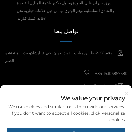
ورق جدران عالي الجودة وحلول ديكور ناعمة للمنازل الفاخرة
والفنادق السلسلية، ويتم الوثوق بها من قبل علامات تجارية مثل
لافاند، فيينا، كياريد.
تواصل معنا
رقم 2001، طريق ميلين، بلدة دانغوان، حي شياوشان، مدينة هانغتشو،
الصين
+86-15305857380
[email protected]
We value your privacy
We use cookies and similar tools to provide our services.
حقوق النشر © 2025 شركة هانغتشو ميبي لمواد الديكور المحدودة. جميع الحقوق
If you don't want to accept all cookies, click Personalize
محفوظة.
سياسة الخصوصية
cookies.