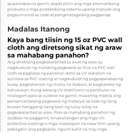
sa panlabas na gamit, dapat piliin ang mga alternatibong
produkto o mga protektibong sistema upang matiyak ang
pagsumunod sa code at pangmatagalang pagganap.
Madalas Itanong
Kaya bang tiisin ng 15 oz PVC wall
cloth ang diretsong sikat ng araw
sa mahabang panahon?
Ang direktang pagkakalantad sa sikat ng araw ay
nagdudulot ng malaking pagkasira sa 15 oz na PVC wall
cloth sa paglipas ng panahon dahil sa UV radiation na
sumisira sa PVC coating at nagdudulot ng pagpapalabas ng
kulay, pagkakaroon ng chalky na ibabaw, at pagkawala ng
kahutukan. Kung walang UV stabilizers na partikular na
nilalagom para sa outdoor na gamit, maaaring makita ang
pansamantalang pagkasira ng materyal sa loob ng ilang
buwan hanggang isang taon ng tuloy-tuloy na
pagkakalantad sa araw. Para sa mahabang panahon ng
outdoor na paggamit, kinakailangan ang mga UV-
protective coatings o mga instalasyon na nasa lilim upang
pabagalin ang pagkasira, ngunit kahit na may mga