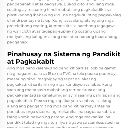
pagpapanatili at sa paggawa. Bukod dito, ang ilang mga
coating ay maaaring hindi mabuti ang pagkakadikit sa
plastikadong ibabaw ng PVC, na nagdudulot ng pagkakalag
o hindi pantay na takip. Kung isasaalang-alang ang mga
protektibong coating, kumonsulta sa parehong tagagawa
ng wall cloth at sa tagapag-suplay ng coating upang
matiyak ang kalugan at ang makatotohanang inaasahang
pagganap.
Pinahusay na Sistema ng Pandikit
at Pagkakabit
Ang mga pangkaraniwang pandikit para sa loob na gamit
na ginagamit para sa 15 oz na PVC na tela para sa pader ay
maaaring hindi magbigay ng sapat na lakas ng
pagkakadikit sa ilalim ng mga kondisyon sa labas, kung
saan ang matataas o mababang temperatura at ang
pagkakalantad sa kahalumigan ay maaaring pahirapan ang
pagkakadikit. Para sa mga aplikasyon sa labas, isaalang-
alang ang paggamit ng mga pandikit na may antas na
panlabas, mga sistema ng mekanikal na pagpapakabit, o
isang kombinasyon ng pareho. Ang mga mekanikal na
pandikit tulad ng mga turnilyo na gawa sa stainless steel na
may washer, mga balangkas (battens), o mga sistema ng