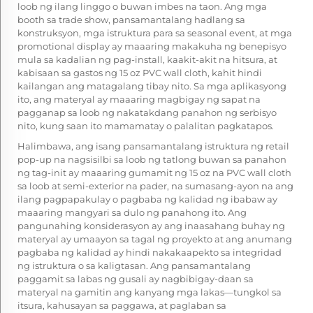
loob ng ilang linggo o buwan imbes na taon. Ang mga
booth sa trade show, pansamantalang hadlang sa
konstruksyon, mga istruktura para sa seasonal event, at mga
promotional display ay maaaring makakuha ng benepisyo
mula sa kadalian ng pag-install, kaakit-akit na hitsura, at
kabisaan sa gastos ng 15 oz PVC wall cloth, kahit hindi
kailangan ang matagalang tibay nito. Sa mga aplikasyong
ito, ang materyal ay maaaring magbigay ng sapat na
pagganap sa loob ng nakatakdang panahon ng serbisyo
nito, kung saan ito mamamatay o palalitan pagkatapos.
Halimbawa, ang isang pansamantalang istruktura ng retail
pop-up na nagsisilbi sa loob ng tatlong buwan sa panahon
ng tag-init ay maaaring gumamit ng 15 oz na PVC wall cloth
sa loob at semi-exterior na pader, na sumasang-ayon na ang
ilang pagpapakulay o pagbaba ng kalidad ng ibabaw ay
maaaring mangyari sa dulo ng panahong ito. Ang
pangunahing konsiderasyon ay ang inaasahang buhay ng
materyal ay umaayon sa tagal ng proyekto at ang anumang
pagbaba ng kalidad ay hindi nakakaapekto sa integridad
ng istruktura o sa kaligtasan. Ang pansamantalang
paggamit sa labas ng gusali ay nagbibigay-daan sa
materyal na gamitin ang kanyang mga lakas—tungkol sa
itsura, kahusayan sa paggawa, at paglaban sa