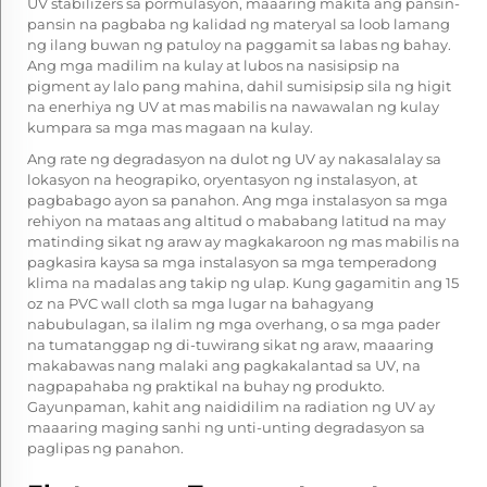
UV stabilizers sa pormulasyon, maaaring makita ang pansin-
pansin na pagbaba ng kalidad ng materyal sa loob lamang
ng ilang buwan ng patuloy na paggamit sa labas ng bahay.
Ang mga madilim na kulay at lubos na nasisipsip na
pigment ay lalo pang mahina, dahil sumisipsip sila ng higit
na enerhiya ng UV at mas mabilis na nawawalan ng kulay
kumpara sa mga mas magaan na kulay.
Ang rate ng degradasyon na dulot ng UV ay nakasalalay sa
lokasyon na heograpiko, oryentasyon ng instalasyon, at
pagbabago ayon sa panahon. Ang mga instalasyon sa mga
rehiyon na mataas ang altitud o mababang latitud na may
matinding sikat ng araw ay magkakaroon ng mas mabilis na
pagkasira kaysa sa mga instalasyon sa mga temperadong
klima na madalas ang takip ng ulap. Kung gagamitin ang 15
oz na PVC wall cloth sa mga lugar na bahagyang
nabubulagan, sa ilalim ng mga overhang, o sa mga pader
na tumatanggap ng di-tuwirang sikat ng araw, maaaring
makabawas nang malaki ang pagkakalantad sa UV, na
nagpapahaba ng praktikal na buhay ng produkto.
Gayunpaman, kahit ang naididilim na radiation ng UV ay
maaaring maging sanhi ng unti-unting degradasyon sa
paglipas ng panahon.