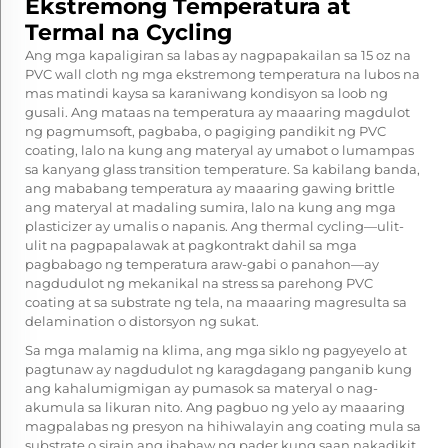
Ekstremong Temperatura at
Termal na Cycling
Ang mga kapaligiran sa labas ay nagpapakailan sa 15 oz na
PVC wall cloth ng mga ekstremong temperatura na lubos na
mas matindi kaysa sa karaniwang kondisyon sa loob ng
gusali. Ang mataas na temperatura ay maaaring magdulot
ng pagmumsoft, pagbaba, o pagiging pandikit ng PVC
coating, lalo na kung ang materyal ay umabot o lumampas
sa kanyang glass transition temperature. Sa kabilang banda,
ang mababang temperatura ay maaaring gawing brittle
ang materyal at madaling sumira, lalo na kung ang mga
plasticizer ay umalis o napanis. Ang thermal cycling—ulit-
ulit na pagpapalawak at pagkontrakt dahil sa mga
pagbabago ng temperatura araw-gabi o panahon—ay
nagdudulot ng mekanikal na stress sa parehong PVC
coating at sa substrate ng tela, na maaaring magresulta sa
delamination o distorsyon ng sukat.
Sa mga malamig na klima, ang mga siklo ng pagyeyelo at
pagtunaw ay nagdudulot ng karagdagang panganib kung
ang kahalumigmigan ay pumasok sa materyal o nag-
akumula sa likuran nito. Ang pagbuo ng yelo ay maaaring
magpalabas ng presyon na hihiwalayin ang coating mula sa
substrate o sirain ang ibabaw ng pader kung saan nakadikit