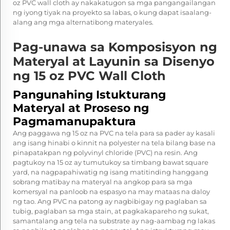
oz PVC wall cloth ay nakakatugon sa mga pangangailangan
ng iyong tiyak na proyekto sa labas, o kung dapat isaalang-
alang ang mga alternatibong materyales.
Pag-unawa sa Komposisyon ng
Materyal at Layunin sa Disenyo
ng 15 oz PVC Wall Cloth
Pangunahing Istukturang
Materyal at Proseso ng
Pagmamanupaktura
Ang paggawa ng 15 oz na PVC na tela para sa pader ay kasali
ang isang hinabi o kinnit na polyester na tela bilang base na
pinapatakpan ng polyvinyl chloride (PVC) na resin. Ang
pagtukoy na 15 oz ay tumutukoy sa timbang bawat square
yard, na nagpapahiwatig ng isang matitinding hanggang
sobrang matibay na materyal na angkop para sa mga
komersyal na panloob na espasyo na may mataas na daloy
ng tao. Ang PVC na patong ay nagbibigay ng paglaban sa
tubig, paglaban sa mga stain, at pagkakapareho ng sukat,
samantalang ang tela na substrate ay nag-aambag ng lakas