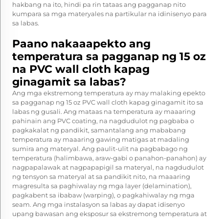
hakbang na ito, hindi pa rin tataas ang pagganap nito
kumpara sa mga materyales na partikular na idinisenyo para
sa labas.
Paano nakaaapekto ang
temperatura sa pagganap ng 15 oz
na PVC wall cloth kapag
ginagamit sa labas?
Ang mga ekstremong temperatura ay may malaking epekto
sa pagganap ng 15 oz PVC wall cloth kapag ginagamit ito sa
labas ng gusali. Ang mataas na temperatura ay maaaring
pahinain ang PVC coating, na nagdudulot ng pagbaba o
pagkakalat ng pandikit, samantalang ang mababang
temperatura ay maaaring gawing matigas at madaling
sumira ang materyal. Ang paulit-ulit na pagbabago ng
temperatura (halimbawa, araw-gabi o panahon-panahon) ay
nagpapalawak at nagpapapigil sa materyal, na nagdudulot
ng tensyon sa materyal at sa pandikit nito, na maaaring
magresulta sa paghiwalay ng mga layer (delamination),
pagkabent sa ibabaw (warping), o pagkahiwalay ng mga
seam. Ang mga instalasyon sa labas ay dapat idisenyo
upang bawasan ang eksposur sa ekstremong temperatura at