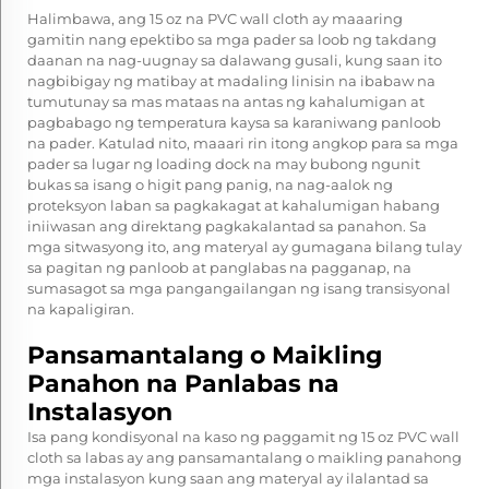
Halimbawa, ang 15 oz na PVC wall cloth ay maaaring
gamitin nang epektibo sa mga pader sa loob ng takdang
daanan na nag-uugnay sa dalawang gusali, kung saan ito
nagbibigay ng matibay at madaling linisin na ibabaw na
tumutunay sa mas mataas na antas ng kahalumigan at
pagbabago ng temperatura kaysa sa karaniwang panloob
na pader. Katulad nito, maaari rin itong angkop para sa mga
pader sa lugar ng loading dock na may bubong ngunit
bukas sa isang o higit pang panig, na nag-aalok ng
proteksyon laban sa pagkakagat at kahalumigan habang
iniiwasan ang direktang pagkakalantad sa panahon. Sa
mga sitwasyong ito, ang materyal ay gumagana bilang tulay
sa pagitan ng panloob at panglabas na pagganap, na
sumasagot sa mga pangangailangan ng isang transisyonal
na kapaligiran.
Pansamantalang o Maikling
Panahon na Panlabas na
Instalasyon
Isa pang kondisyonal na kaso ng paggamit ng 15 oz PVC wall
cloth sa labas ay ang pansamantalang o maikling panahong
mga instalasyon kung saan ang materyal ay ilalantad sa