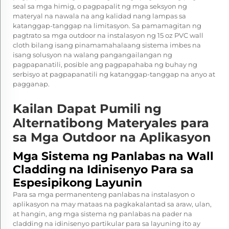
seal sa mga himig, o pagpapalit ng mga seksyon ng
materyal na nawala na ang kalidad nang lampas sa
katanggap-tanggap na limitasyon. Sa pamamagitan ng
pagtrato sa mga outdoor na instalasyon ng 15 oz PVC wall
cloth bilang isang pinamamahalaang sistema imbes na
isang solusyon na walang pangangailangan ng
pagpapanatili, posible ang pagpapahaba ng buhay ng
serbisyo at pagpapanatili ng katanggap-tanggap na anyo at
pagganap.
Kailan Dapat Pumili ng
Alternatibong Materyales para
sa Mga Outdoor na Aplikasyon
Mga Sistema ng Panlabas na Wall
Cladding na Idinisenyo Para sa
Espesipikong Layunin
Para sa mga permanenteng panlabas na instalasyon o
aplikasyon na may mataas na pagkakalantad sa araw, ulan,
at hangin, ang mga sistema ng panlabas na pader na
cladding na idinisenyo partikular para sa layuning ito ay