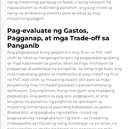
isang maraming-palapag na fasad, o isang lokasyon na
napapailalim sa matinding panahon, ang pag-invest sa
isang na-probekang sistema para sa labas ay ang
matalinong pagpili.
Pag-evaluate ng Gastos,
Pagganap, at mga Trade-off sa
Panganib
Ang pagpapasya kung gagamitin ang 15 oz na PVC wall
cloth sa labas ay nangangailangan ng pagsasaalang-alang
sa mga kabawasan sa gastos laban sa mga limitasyon sa
pagganap at potensyal na panganib. Sa ilang mga kaso, ang
mas mababang gastos sa materyales at pag-install ng 15 oz
na PVC wall cloth ay maaaring kaakit-akit para sa mga
proyektong may limitadong badyet o pansamantalang
aplikasyon. Gayunpaman, kung mangyari ang maagang
pagkabigo, ang gastos sa pag-alis, pagpapalit, at ang
kaugnay na panahon ng paghinto sa operasyon ay
maaaring lumampas sa paunang kabawasan sa gastos.
Bukod dito, ang pagbaba ng estetika—tulad ng
pagpapakulay o pagkakaroon ng stain—ay maaaring
makaapekto sa hitsura ng isang komersyal na ari-arian, na
nakaaapekto sa imahe ng brand at sa pananaw ng mga