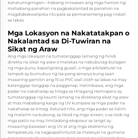
kahalumigmigan—habang iniiwasan ang mga hamon ng
mahabang panahon na pagkakalantad sa panahon na
magdideskwalipika rito para sa permanenteng pag-install
sa labas.
Mga Lokasyon na Nakatatakpan o
Nakalantad sa Di-Tuwiran na
Sikat ng Araw
Ang mga lokasyon na tumatanggap lamang ng hindi
direkta na sikat ng araw o malakas na nabubulag-bulagan
ng mga puno, kapaligirang gusali, o mga arkitektural na
tampok ay bumubuo ng isa pang senaryo kung saan
maaaring gamitin ang 15 oz PVC wall cloth sa labas na may
katanggap-tanggap na pagganap. Halimbawa, ang mga
pader na nakaharap sa hilaga sa Hilagang Hemispero ay
tumatanggap ng kaunti lamang na direktang sikat ng araw
at mas mababang karga ng UV kumpara sa mga pader na
nakaharap sa timog. Katulad nito, ang mga pader sa ilalim
ng malalim na bubong, sa likod ng mga screen, o sa loob ng
mga patio na may limitadong eksposur sa langit ay
maaaring bawasan ang UV at ang mga ekstremo ng
temperatura, na nagpapahintulot sa materyal na gumana