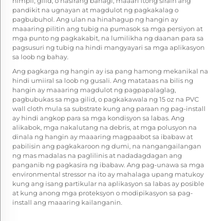
himpil, gilid, o nasirang bahagi, maaari itong sirain ang
pandikit na ugnayan at magdulot ng pagkakalag o
pagbubuhol. Ang ulan na hinahagup ng hangin ay
maaaring pilitin ang tubig na pumasok sa mga persiyon at
mga punto ng pagkakabit, na lumilikha ng daanan para sa
pagsusuri ng tubig na hindi mangyayari sa mga aplikasyon
sa loob ng bahay.
Ang pagkarga ng hangin ay isa pang hamong mekanikal na
hindi umiiral sa loob ng gusali. Ang matataas na bilis ng
hangin ay maaaring magdulot ng pagpapalaglag,
pagbubukas sa mga gilid, o pagkakawala ng 15 oz na PVC
wall cloth mula sa substrate kung ang paraan ng pag-install
ay hindi angkop para sa mga kondisyon sa labas. Ang
alikabok, mga nakalutang na debris, at mga polusyon na
dinala ng hangin ay maaaring magpaabot sa ibabaw at
pabilisin ang pagkakaroon ng dumi, na nangangailangan
ng mas madalas na paglilinis at nadadagdagan ang
panganib ng pagkasira ng ibabaw. Ang pag-unawa sa mga
environmental stressor na ito ay mahalaga upang matukoy
kung ang isang partikular na aplikasyon sa labas ay posible
at kung anong mga proteksyon o modipikasyon sa pag-
install ang maaaring kailanganin.