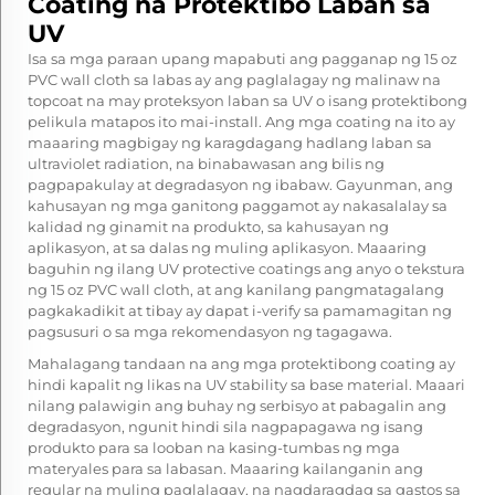
Coating na Protektibo Laban sa
UV
Isa sa mga paraan upang mapabuti ang pagganap ng 15 oz
PVC wall cloth sa labas ay ang paglalagay ng malinaw na
topcoat na may proteksyon laban sa UV o isang protektibong
pelikula matapos ito mai-install. Ang mga coating na ito ay
maaaring magbigay ng karagdagang hadlang laban sa
ultraviolet radiation, na binabawasan ang bilis ng
pagpapakulay at degradasyon ng ibabaw. Gayunman, ang
kahusayan ng mga ganitong paggamot ay nakasalalay sa
kalidad ng ginamit na produkto, sa kahusayan ng
aplikasyon, at sa dalas ng muling aplikasyon. Maaaring
baguhin ng ilang UV protective coatings ang anyo o tekstura
ng 15 oz PVC wall cloth, at ang kanilang pangmatagalang
pagkakadikit at tibay ay dapat i-verify sa pamamagitan ng
pagsusuri o sa mga rekomendasyon ng tagagawa.
Mahalagang tandaan na ang mga protektibong coating ay
hindi kapalit ng likas na UV stability sa base material. Maaari
nilang palawigin ang buhay ng serbisyo at pabagalin ang
degradasyon, ngunit hindi sila nagpapagawa ng isang
produkto para sa looban na kasing-tumbas ng mga
materyales para sa labasan. Maaaring kailanganin ang
regular na muling paglalagay, na nagdaragdag sa gastos sa