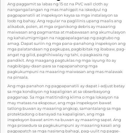
Ang paggamit sa labas ng 15 oz na PVC wall cloth ay
nangangailangan ng mas mahigpit na iskedyul ng
pagpapanatili at inspeksyon kaysa sa mga instalasyon sa
loob ng bahay. Ang regular na paglilinis upang maalis ang
alikabok, polen, at mga organikong debris ay maaaring
maiwasan ang pagmantsa at mabawasan ang akumulasyon
ng kahalumigmigan na nagpapalaganap ng pagtubo ng
amag. Dapat suriin ng mga pana-panahong inspeksyon ang
mga palatandaan ng pagkupas, pagbibitak ng ibabaw, pag-
angat ng gilid, paghihiwalay ng tahi, o pagkasira ng
pandikit. Ang maagang pagtuklas ng mga isyung ito ay
nagbibigay-daan para sa napapanahong mga
pagkukumpuni na maaaring maiwasan ang mas malawak
na pinsala.
Ang mga panahon ng pagpapanatili ay dapat i-adjust batay
sa mga kondisyon ng kapaligiran at sa obserbasyong
pagganap. Sa mga matitinding klima o mga lokasyon na
may mataas na eksposur, ang mga inspeksyon bawat
tatlong buwan ay maaaring angkop, samantalang sa mga
protektadong o banayad na kapaligiran, ang mga
inspeksyon bawat anim na buwan ay maaaring sapat. Ang
mga prosedura sa pagkukumpuni ay maaaring kasali ang
pagpapatch sa mga nasirang bahagi, pag-uulit ng pagse-