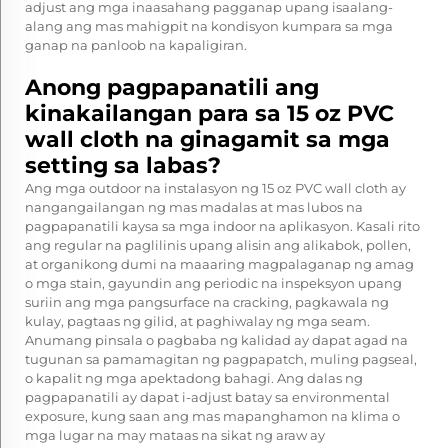
adjust ang mga inaasahang pagganap upang isaalang-
alang ang mas mahigpit na kondisyon kumpara sa mga
ganap na panloob na kapaligiran.
Anong pagpapanatili ang
kinakailangan para sa 15 oz PVC
wall cloth na ginagamit sa mga
setting sa labas?
Ang mga outdoor na instalasyon ng 15 oz PVC wall cloth ay
nangangailangan ng mas madalas at mas lubos na
pagpapanatili kaysa sa mga indoor na aplikasyon. Kasali rito
ang regular na paglilinis upang alisin ang alikabok, pollen,
at organikong dumi na maaaring magpalaganap ng amag
o mga stain, gayundin ang periodic na inspeksyon upang
suriin ang mga pangsurface na cracking, pagkawala ng
kulay, pagtaas ng gilid, at paghiwalay ng mga seam.
Anumang pinsala o pagbaba ng kalidad ay dapat agad na
tugunan sa pamamagitan ng pagpapatch, muling pagseal,
o kapalit ng mga apektadong bahagi. Ang dalas ng
pagpapanatili ay dapat i-adjust batay sa environmental
exposure, kung saan ang mas mapanghamon na klima o
mga lugar na may mataas na sikat ng araw ay