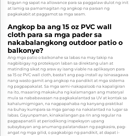
bigyan ng sapat na allowance para sa paggalaw dulot ng init
at lamig sa pamamagitan ng angkop na paraan ng
pagkakabit at paggamot sa mga seam.
Angkop ba ang 15 oz PVC wall
cloth para sa mga pader sa
nakabalangkong outdoor patio o
balkonye?
Ang mga patio o balkonahe sa labas na may takip na
nagbibigay ng proteksyon laban sa direktang ulan at
matinding sikat ng araw ay isang viable na aplikasyon para
sa 15 oz PVC wall cloth, basta't ang pag-install ay isinasagawa
nang wasto gamit ang angkop na pandikit at mga sistema
ng pagpapakalat. Sa mga semi-nakapaloob na kapaligiran
na ito, maaaring makakuha ng kalamangan ang materyal
mula sa nababawasan na pagkakalantad sa UV at kontak sa
kahalumigmigan, na nagpapahaba ng kanyang praktikal
na buhay kumpara sa mga ganap na nakalantad na lugar sa
labas. Gayunpaman, kinakailangan pa rin ang regular na
pagpapanatili at periodikong inspeksyon upang
subaybayan ang anumang palatandaan ng pagkasira, pag-
angat ng mga gilid, o pagkabigo ng pandikit, at dapat i-