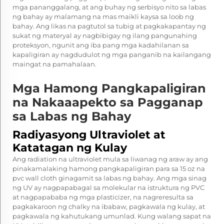
mga pananggalang, at ang buhay ng serbisyo nito sa labas
ng bahay ay malamang na mas maikli kaysa sa loob ng
bahay. Ang likas na pagtutol sa tubig at pagkakapantay ng
sukat ng materyal ay nagbibigay ng ilang pangunahing
proteksyon, ngunit ang iba pang mga kadahilanan sa
kapaligiran ay nagdudulot ng mga panganib na kailangang
maingat na pamahalaan.
Mga Hamong Pangkapaligiran
na Nakaaapekto sa Pagganap
sa Labas ng Bahay
Radiyasyong Ultraviolet at
Katatagan ng Kulay
Ang radiation na ultraviolet mula sa liwanag ng araw ay ang
pinakamalaking hamong pangkapaligiran para sa
15 oz na
pvc wall cloth
ginagamit sa labas ng bahay. Ang mga sinag
ng UV ay nagpapabagal sa molekular na istruktura ng PVC
at nagpapababa ng mga plasticizer, na nagreresulta sa
pagkakaroon ng chalky na ibabaw, pagkawala ng kulay, at
pagkawala ng kahutukang umunlad. Kung walang sapat na