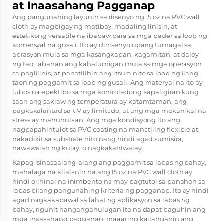
at Inaasahang Pagganap
Ang pangunahing layunin sa disenyo ng 15 oz na PVC wall
cloth ay magbigay ng matibay, madaling linisin, at
estetikong versatile na ibabaw para sa mga pader sa loob ng
komersyal na gusali. Ito ay dinisenyo upang tumagal sa
abrasyon mula sa mga kasangkapan, kagamitan, at daloy
ng tao, labanan ang kahalumigan mula sa mga operasyon
sa paglilinis, at panatilihin ang itsura nito sa loob ng ilang
taon ng paggamit sa loob ng gusali. Ang materyal na ito ay
lubos na epektibo sa mga kontroladong kapaligiran kung
saan ang saklaw ng temperatura ay katamtaman, ang
pagkakalantad sa UV ay limitado, at ang mga mekanikal na
stress ay mahuhulaan. Ang mga kondisyong ito ang
nagpapahintulot sa PVC coating na manatiling flexible at
nakadikit sa substrate nito nang hindi agad sumisira,
nawawalan ng kulay, o nagkakahiwalay.
Kapag isinasaalang-alang ang paggamit sa labas ng bahay,
mahalaga na kilalanin na ang 15 oz na PVC wall cloth ay
hindi orihinal na inimbento na may pagtutol sa panahon sa
labas bilang pangunahing kriteria ng pagganap. Ito ay hindi
agad nagkakabawal sa lahat ng aplikasyon sa labas ng
bahay, ngunit nangangahulugan ito na dapat baguhin ang
mga inaasahang pagganap, maaaring kailanganin ang