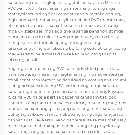
karaniwang mas angkop na pagpipilian kaysa sa 15 oz na
PVC wall cloth. Kasama sa mga sistemang ito ang mga
materyales tulad ng fiber cement panels, metal cladding,
high-pressure laminates, acrylic-modified PVC membranes,
at composite panels na partikular na binuo kasama ang
mga UV stabilizer, mga additive laban sa panahon, at mga
pampalakas na istruktura. Ang mga materyales na ito ay
inenginyero at sinubok upang tumugon sa mga
kinakailangan ng panlabas na building code at karaniwang
may warranty na sumasaklaw sa kanilang pagganap sa
labas ng gusali.
Ang mga membrana ng PVC na may kalidad para sa labas,
halimbawa, ay maaaring maglaman ng mga advanced na
stabilizer at mas mataas na densidad na coating na tumutol
sa degradasyon dulot ng UV, ekstremong temperatura, at
kahalumigmigan nang malinaw na mas mahusay kaysa sa
15 oz na PVC na tela para sa pader na ginagamit sa loob.
Bagama't ang mga materyales na ito ay maaaring may mas
mataas na paunang gastos, ang kanilang mas mahabang
buhay ng serbisyo at mas mababang pangangailangan sa
pagpapanatili ay karaniwang nagreresulta sa mas mahusay
na halaga sa mahabang panahon. Kung ang proyekto ay
kasali ang isang ganap na nakalantad na pader sa labas,