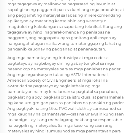
mga tagagawa ay malinaw na nagsasaad ng layunin at
kapaligiran ng paggamit para sa kanilang mga produkto, at
ang paggamit ng materyal sa labas ng inirerekomendang
aplikasyon ay maaaring kanselahin ang warranty o
magdulot ng kakulangan sa suportang teknikal. Kung ang
tagagawa ay hindi nagrerekomenda ng panlabas na
paggamit, ang pagpapatuloy sa ganitong aplikasyon ay
nangangahulugan na ikaw ang tumatanggap ng lahat ng
panganib kaugnay ng pagganap at pananagutan.
Ang mga pamantayan ng industriya at mga code sa
pagtatayo ay nagbibigay din ng gabay tungkol sa mga
naaangkop na materyales para sa mga panlabas na pader.
Ang mga organisasyon tulad ng ASTM International,
American Society of Civil Engineers, at mga lokal na
awtoridad sa pagtatayo ay naglalathala ng mga
pamantayan na may kinalaman sa pagtutol sa panahon,
pagkalat ng apoy, pagkakabit sa istruktura, at pamamahala
ng kahalumigmigan para sa panlabas na panakip ng pader.
Ang pagtiyak na ang 15 oz PVC wall cloth ay sumusunod sa
mga kaugnay na pamantayan—oras na unawain kung saan
ito nabigo—ay isang mahalagang hakbang sa responsable
na pagpili ng materyales. Sa mga kaso kung saan ang
materyales ay hindi sumusunod sa mga pamantayan para