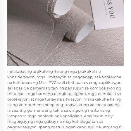
Inilalapat ng artikulong ito ang mga praktikal na
konsiderasyon, mga limitasyon sa pagganap, at kondisyonal
na kahibuan ng 15 oz PVC wall cloth para sa mga aplikasyon
sa labas. Sa pamamagitan ng pagsusuri sa komposisyon ng
materyal, mga hamong pangkapaligiran, mga panukala sa
proteksyon, at mga tunay na sitwasyon, makakakuha ka ng
isang komprehensibong pag-unawa kung kailan at paano
maaaring gumana ang takip sa dingding na ito nang
lampas sa mga panloob na kapaligiran. Ang layunin ay
magbigay ng mga gabay na may kahalagahan sa
pagdedesisyon upang matulungan kang suriin kung ang 15