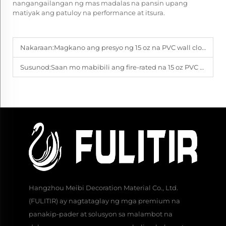
nangangailangan ng mas madalas na pansin upang
matiyak ang patuloy na performance at itsura.
Nakaraan:
Magkano ang presyo ng 15 oz na PVC wall cloth bawat yard?
Susunod:
Saan mo mabibili ang fire-rated na 15 oz PVC wall cloth?
Hangzhou Meibi Decoration Material Co., Ltd.
(FULITIR) ay nagtataglay ng mga premium na
panakip-pader at solusyon sa malambot na