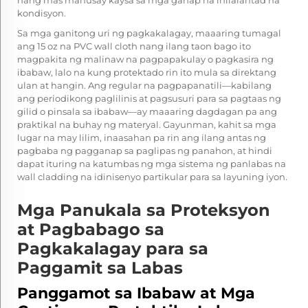
nang mas mahusay kaysa sa mga ganap na inilalantad na
kondisyon.
Sa mga ganitong uri ng pagkakalagay, maaaring tumagal
ang 15 oz na PVC wall cloth nang ilang taon bago ito
magpakita ng malinaw na pagpapakulay o pagkasira ng
ibabaw, lalo na kung protektado rin ito mula sa direktang
ulan at hangin. Ang regular na pagpapanatili—kabilang
ang periodikong paglilinis at pagsusuri para sa pagtaas ng
gilid o pinsala sa ibabaw—ay maaaring dagdagan pa ang
praktikal na buhay ng materyal. Gayunman, kahit sa mga
lugar na may lilim, inaasahan pa rin ang ilang antas ng
pagbaba ng pagganap sa paglipas ng panahon, at hindi
dapat ituring na katumbas ng mga sistema ng panlabas na
wall cladding na idinisenyo partikular para sa layuning iyon.
Mga Panukala sa Proteksyon
at Pagbabago sa
Pagkakalagay para sa
Paggamit sa Labas
Panggamot sa Ibabaw at Mga