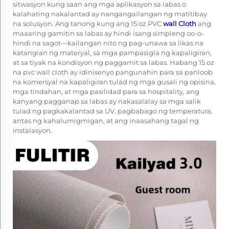
sitwasyon kung saan ang mga aplikasyon sa labas o
kalahating nakalantad ay nangangailangan ng matitibay
na solusyon. Ang tanong kung ang 15 oz PVC
wall Cloth
ang
maaaring gamitin sa labas ay hindi isang simpleng oo-o-
hindi na sagot—kailangan nito ng pag-unawa sa likas na
katangian ng materyal, sa mga pampasigla ng kapaligiran,
at sa tiyak na kondisyon ng paggamit sa labas. Habang
15 oz
na pvc wall cloth
ay idinisenyo pangunahin para sa panloob
na komersyal na kapaligiran tulad ng mga gusali ng opisina,
mga tindahan, at mga pasilidad para sa hospitality, ang
kanyang pagganap sa labas ay nakasalalay sa mga salik
tulad ng pagkakalantad sa UV, pagbabago ng temperatura,
antas ng kahalumigmigan, at ang inaasahang tagal ng
instalasyon.