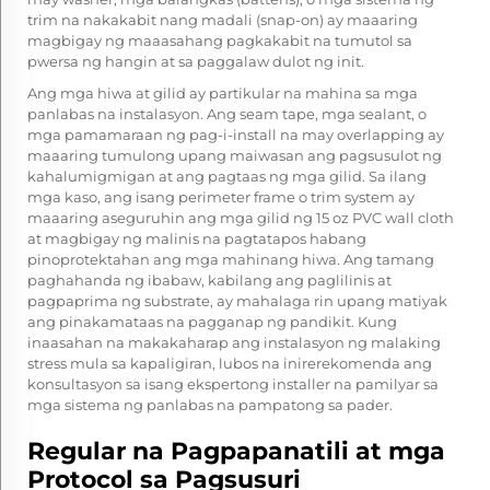
trim na nakakabit nang madali (snap-on) ay maaaring
magbigay ng maaasahang pagkakabit na tumutol sa
pwersa ng hangin at sa paggalaw dulot ng init.
Ang mga hiwa at gilid ay partikular na mahina sa mga
panlabas na instalasyon. Ang seam tape, mga sealant, o
mga pamamaraan ng pag-i-install na may overlapping ay
maaaring tumulong upang maiwasan ang pagsusulot ng
kahalumigmigan at ang pagtaas ng mga gilid. Sa ilang
mga kaso, ang isang perimeter frame o trim system ay
maaaring aseguruhin ang mga gilid ng 15 oz PVC wall cloth
at magbigay ng malinis na pagtatapos habang
pinoprotektahan ang mga mahinang hiwa. Ang tamang
paghahanda ng ibabaw, kabilang ang paglilinis at
pagpaprima ng substrate, ay mahalaga rin upang matiyak
ang pinakamataas na pagganap ng pandikit. Kung
inaasahan na makakaharap ang instalasyon ng malaking
stress mula sa kapaligiran, lubos na inirerekomenda ang
konsultasyon sa isang ekspertong installer na pamilyar sa
mga sistema ng panlabas na pampatong sa pader.
Regular na Pagpapanatili at mga
Protocol sa Pagsusuri