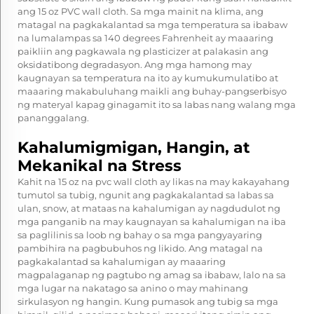
ang 15 oz PVC wall cloth. Sa mga mainit na klima, ang
matagal na pagkakalantad sa mga temperatura sa ibabaw
na lumalampas sa 140 degrees Fahrenheit ay maaaring
paikliin ang pagkawala ng plasticizer at palakasin ang
oksidatibong degradasyon. Ang mga hamong may
kaugnayan sa temperatura na ito ay kumukumulatibo at
maaaring makabuluhang maikli ang buhay-pangserbisyo
ng materyal kapag ginagamit ito sa labas nang walang mga
pananggalang.
Kahalumigmigan, Hangin, at
Mekanikal na Stress
Kahit na
15 oz na pvc wall cloth
ay likas na may kakayahang
tumutol sa tubig, ngunit ang pagkakalantad sa labas sa
ulan, snow, at mataas na kahalumigan ay nagdudulot ng
mga panganib na may kaugnayan sa kahalumigan na iba
sa paglilinis sa loob ng bahay o sa mga pangyayaring
pambihira na pagbubuhos ng likido. Ang matagal na
pagkakalantad sa kahalumigan ay maaaring
magpalaganap ng pagtubo ng amag sa ibabaw, lalo na sa
mga lugar na nakatago sa anino o may mahinang
sirkulasyon ng hangin. Kung pumasok ang tubig sa mga