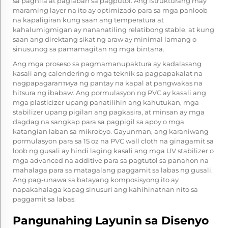
sa paghila at paglaban sa pagputol. Ang istrukturang may
maraming layer na ito ay optimizado para sa mga panloob
na kapaligiran kung saan ang temperatura at
kahalumigmigan ay nananatiling relatibong stable, at kung
saan ang direktang sikat ng araw ay minimal lamang o
sinusunog sa pamamagitan ng mga bintana.
Ang mga proseso sa pagmamanupaktura ay kadalasang
kasali ang calendering o mga teknik sa pagpapakalat na
nagpapagaranтиya ng pantay na kapal at pangwakas na
hitsura ng ibabaw. Ang pormulasyon ng PVC ay kasali ang
mga plasticizer upang panatilihin ang kahutukan, mga
stabilizer upang pigilan ang pagkasira, at minsan ay mga
dagdag na sangkap para sa pagpigil sa apoy o mga
katangian laban sa mikrobyo. Gayunman, ang karaniwang
pormulasyon para sa 15 oz na PVC wall cloth na ginagamit sa
loob ng gusali ay hindi laging kasali ang mga UV stabilizer o
mga advanced na additive para sa pagtutol sa panahon na
mahalaga para sa matagalang paggamit sa labas ng gusali.
Ang pag-unawa sa batayang komposisyong ito ay
napakahalaga kapag sinusuri ang kahihinatnan nito sa
paggamit sa labas.
Pangunahing Layunin sa Disenyo