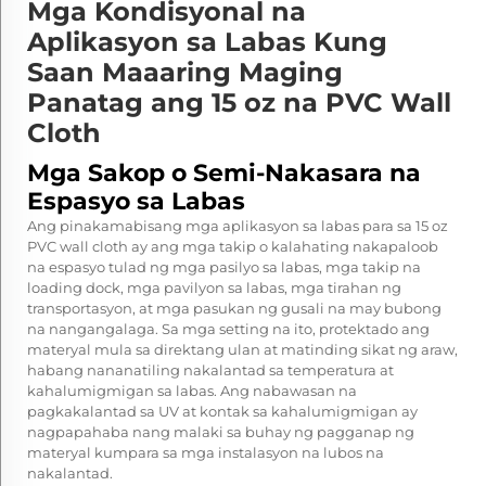
Mga Kondisyonal na
Aplikasyon sa Labas Kung
Saan Maaaring Maging
Panatag ang 15 oz na PVC Wall
Cloth
Mga Sakop o Semi-Nakasara na
Espasyo sa Labas
Ang pinakamabisang mga aplikasyon sa labas para sa 15 oz
PVC wall cloth ay ang mga takip o kalahating nakapaloob
na espasyo tulad ng mga pasilyo sa labas, mga takip na
loading dock, mga pavilyon sa labas, mga tirahan ng
transportasyon, at mga pasukan ng gusali na may bubong
na nangangalaga. Sa mga setting na ito, protektado ang
materyal mula sa direktang ulan at matinding sikat ng araw,
habang nananatiling nakalantad sa temperatura at
kahalumigmigan sa labas. Ang nabawasan na
pagkakalantad sa UV at kontak sa kahalumigmigan ay
nagpapahaba nang malaki sa buhay ng pagganap ng
materyal kumpara sa mga instalasyon na lubos na
nakalantad.