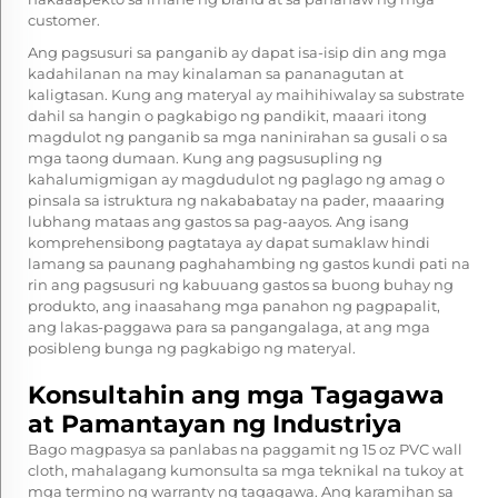
customer.
Ang pagsusuri sa panganib ay dapat isa-isip din ang mga
kadahilanan na may kinalaman sa pananagutan at
kaligtasan. Kung ang materyal ay maihihiwalay sa substrate
dahil sa hangin o pagkabigo ng pandikit, maaari itong
magdulot ng panganib sa mga naninirahan sa gusali o sa
mga taong dumaan. Kung ang pagsusupling ng
kahalumigmigan ay magdudulot ng paglago ng amag o
pinsala sa istruktura ng nakababatay na pader, maaaring
lubhang mataas ang gastos sa pag-aayos. Ang isang
komprehensibong pagtataya ay dapat sumaklaw hindi
lamang sa paunang paghahambing ng gastos kundi pati na
rin ang pagsusuri ng kabuuang gastos sa buong buhay ng
produkto, ang inaasahang mga panahon ng pagpapalit,
ang lakas-paggawa para sa pangangalaga, at ang mga
posibleng bunga ng pagkabigo ng materyal.
Konsultahin ang mga Tagagawa
at Pamantayan ng Industriya
Bago magpasya sa panlabas na paggamit ng 15 oz PVC wall
cloth, mahalagang kumonsulta sa mga teknikal na tukoy at
mga termino ng warranty ng tagagawa. Ang karamihan sa