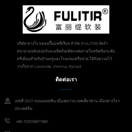
บริษัท หางโจวเหม่ยปี้แมททีเรียล จำกัด (FULITIR) จัดจำ
หน่ายวอลล์เปเปอร์และผลิตภัณฑ์ตกแต่งภายในชนิดนิ่มระดับ
พรีเมียมสำหรับบ้านหรูและโรงแรมเครือข่าย ได้รับความไว้
วางใจจาก Lavande, Vienna, Kyriad
ติดต่อเรา
เลขที่ 2001 ถนนเม่ยหลิน เมืองตงวาน เขตเสี่ยวซาน เมืองหางโจว
ประเทศจีน
+86-15305857380