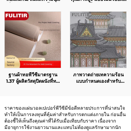
ลื่นของผ้าไหมและเนื้อผ้า
สำหรับทั้งบ้าน ห้องนอน
ฝ้ายที่นุ่มสบาย กำหนดนิยาม
ห้องนั่งเล่น วัสดุปิดผนังโทน
ใหม่ของความงามสำหรับ
สีเรียบสำหรับใช้ในบ้าน
ผนัง
ตกแต่งสไตล์หรูหราแบบเบา
ๆ ขายตรงจากโรงงาน
ฐานผ้าทอพีวีซีมาตรฐาน
ภาพวาดถ่ายเทความร้อน
1.37 ผู้ผลิตวัสดุปิดผนังที่ทน
แบบกำหนดเองสำหรับ
ไฟสำหรับโรงแรมเครือ
ตกแต่งผนัง: วัสดุปิดผนังและ
Lavande, Vienna และ
ฉากหลังแบบต่อเนื่องสำหรับ
Kyriad
บ้านทั้งหลัง ห้องนั่งเล่น ทาง
เดิน และห้องนอน
ราคาของแผ่นวอลเปเปอร์พีวีซีมีข้อดีหลายประการที่น่าสนใจ
ทำให้เป็นการลงทุนที่คุ้มค่าสำหรับการตกแต่งภายใน ก่อนอื่น
ต้องชี้ให้เห็นถึงคุณค่าที่ได้รับเมื่อเทียบกับราคา เนื่องจาก
มีอายุการใช้งานยาวนานและแทบไม่ต้องดูแลรักษามากนัก