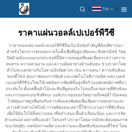
TH
ราคาแผ่นวอลล์เปเปอร์พีวีซี
ราคาของแผ่นวอลล์เปเปอร์พีวีซีถือเป็นปัจจัยสำคัญที่ต้องพิจารณา
สำหรับโครงการตกแต่งภายในทั้งเพื่อที่อยู่อาศัยและเชิงพาณิชย์ วัสดุ
ปิดผิวผนังแบบอเนกประสงค์นี้มีความสมดุลที่ยอดเยี่ยมระหว่างความ
ทนทาน ความสวยงาม และความคุ้มค่าทางด้านต้นทุน ช่วงราคาโดย
ทั่วไปจะแตกต่างกันไปตามปัจจัยต่างๆ เช่น ความหนา ความซับซ้อน
ของดีไซน์ คุณภาพของการพิมพ์ และเทคโนโลยีการผลิต แผ่นวอลล์
เปเปอร์พีวีซีรุ่นใหม่ใช้เทคนิคการพิมพ์ขั้นสูงที่สร้างเอฟเฟกต์ภาพที่น่า
ประทับใจ ตั้งแต่พื้นผิวไม้และหินที่ดูสมจริง ไปจนถึงลวดลายที่ซับซ้อน
และการออกแบบเชิงศิลปะ องค์ประกอบของวัสดุรวมถึงพอลิไวนิลคลอ
ไรด์คุณภาพสูงที่ผสมกับสารเติมแต่งพิเศษเพื่อเพิ่มความทนทานและ
ความต้านทานไฟไหม้ การผลิตแผ่นเหล่านี้ใช้กระบวนการที่ซับซ้อน
เพื่อให้มั่นใจได้ถึงความหนาที่สม่ำเสมอ พื้นผิวเรียบเนียน และการจัด
ตำแหน่งลวดลายที่แม่นยำ โครงสร้างราคาโดยมากมักสะท้อนคุณภาพ
ของวัตถุดิบ เทคนิคการผลิต และความละเอียดซับซ้อนของดีไซน์ โดย