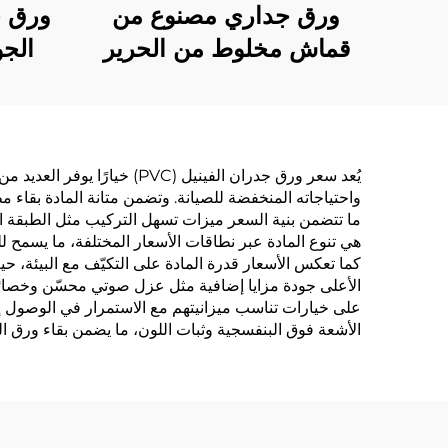
ورق جداري مصنوع من
ورق ج
قماش مخلوط من الحرير
الج
والقطن: يجمع بين لمسة
لجميع
ناعمة كالأملس ولمسة
نوم،
ناعمة كالقطن، ويُعيد
جدران
تعريف الجماليات الجديدة
بلون
يُعد سعر ورق جدران الفينيل 
واحتياجاته المنخفضة للصيانة. وتضمن متانة المادة بقاء م
للجدران
خفي
ما تتضمن بنية السعر ميزات تسهل التركيب مثل الطبقة ال
هي تنوع المادة عبر نطاقات الأسعار المختلفة، ما يسمح
كما تعكس الأسعار قدرة المادة على التكيّف مع البيئة، حيث
الأعلى جودة مزايا إضافية مثل عزل صوتي محسّن وخصائص حر
على خيارات تناسب ميزانيتهم مع الاستمرار في الوصول إلى
الأشعة فوق البنفسجية وثبات اللون، ما يضمن بقاء ورق ا