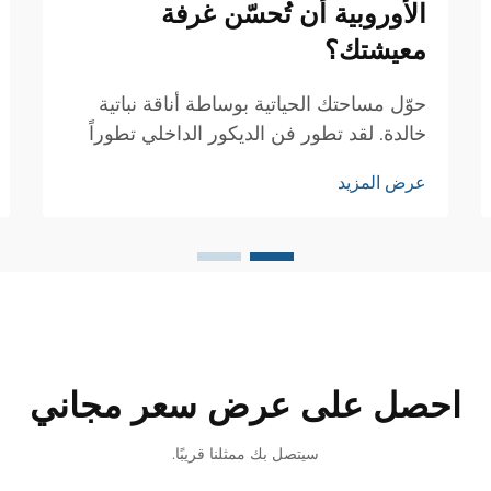
الأوروبية أن تُحسّن غرفة
معيشتك؟
حوّل مساحتك الحياتية بوساطة أناقة نباتية
خالدة. لقد تطور فن الديكور الداخلي تطوراً
كبيراً على امتداد القرون، ولكن لا توجد عناصر
عرض المزيد
تصميمية قليلة تُجسّد جوهر الرقي مثل ورق
الحائط الزهري الأوروبي. إن هذا العنصر
الكلاسيكي...
احصل على عرض سعر مجاني
سيتصل بك ممثلنا قريبًا.