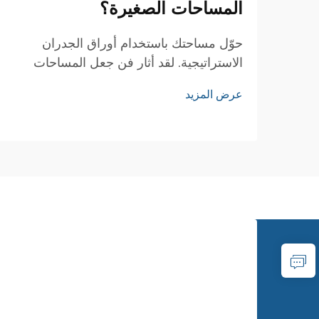
المساحات الصغيرة؟
حوّل مساحتك باستخدام أوراق الجدران
الاستراتيجية. لقد أثار فن جعل المساحات
الصغيرة تبدو أكبر اهتمام مصممي الديكور
عرض المزيد
الداخلي وأصحاب المنازل على حد سواء عبر
الأجيال. ومن بين العديد من التقنيات المتاحة،
برزت أوراق الجدران كأداة قوية...