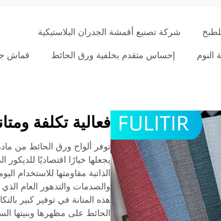
لطبخ
شركة تصنيع أقمشة الجدران البلاستيكية
النوم
إحساس متقدم بخلفية ورق الحائط
قماش جدران PVC مخصص للفن
فعالية تكلفة ومتان
يجعلها خيارًا اقتصاديًا للديكور 
الذاتية مقاومتها للاستخدام الي
والصدمات والتدهور العام الذي 
هذه المتانة في توفير كبير بالت
الحائط على مظهرها وبنيتها الس