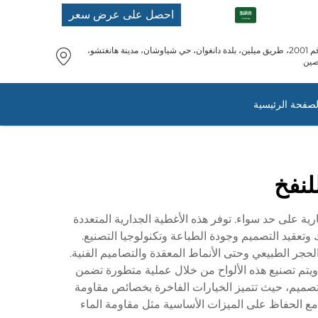
AR
احصل على عرض سعر
رقم 2001، طريق ميلين، بلدة دانغوان، حي شياوشان، مدينة هانغتشو،
صين
لصفحة الرئيسية
لنفخ
 التصميم الداخلي السكنية والتجارية على حد سواء. توفر هذه الأغطية الجدارية المتعددة
ُمك وتعقيد التصميم وجودة الطباعة وتكنولوجيا التصنيع.
ءًا من قوام الخشب والحجر الطبيعي وحتى الأنماط المعقدة والتصاميم الفنية.
 ويتم تصنيع هذه الألواح من خلال عملية متطورة تضمن
 التصميم، حيث تتميز الخيارات الفاخرة بخصائص مقاومة
مختلفة مع الحفاظ على الميزات الأساسية مثل مقاومة الماء