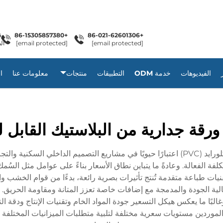
+86-15305857380
+86-021-62601306
[email protected]
[email protected]
ال
الفيديوهات
خدمة ODM
التطبيقات
منتجات
معلومات عنا
ا
رقة جدارية من البلاستيك القابل ل
تمثل أسعار ألواح ورق الجدران من مادة البولي فينيل كلورايد (PVC) اعتبارًا حيويًا في مشاريع
والتكلفة الفعالة. وعادةً ما يتباين نطاق الأسعار بناءً على عوامل مثل الس
تخدم أحدث ألواح ورق الجدران من مادة الـ PVC تقنيات طباعة متقدمة تُنتج تأثيرات بصرية رائعة، بد
عالية الجودة والمدمجة مع إضافات خاصة تعزز المتانة ومقاومة الحريق.
البًا ما يعكس هيكل التسعير جودة المواد الخام وتقنيات الإنتاج ودقة
وش. ويوفر معظم الموردين مستويات سعرية مختلفة لتلبية متطلبات الميزانيات ال