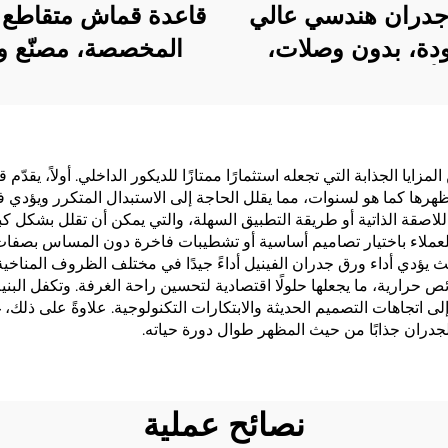
دران هندسي عالي
ودة، بدون وصلات،
المخصصة، مصنّع و
 أرجاء المنزل، غرفة
جدران مقاوم للحر
 غرفة معيشة، ورق
بطول 1.37 متر 
 من القطن والكتان
فنادق لافندر، فيينا، ك
 واحد، أسلوب فاخر
(PVC) خيارًا يوفر العديد من المزايا الجذابة التي تجعله استثمارًا ممتازًا للديكور الداخل
ظهرها كما هو لسنوات، مما يقلل الحاجة إلى الاستبدال المتكرر ويؤدي ف
ف، بيع مباشر من
لاصقة الذاتية أو طريقة التطبيق السهلة، والتي يمكن أن تقلل بشكل كب
المصنع
 للعملاء باختيار تصاميم أساسية أو تشطيبات فاخرة دون المساس بصفا
 يؤدي أداء ورق جدران الفينيل أداءً جيدًا في مختلف الظروف المناخية د
ارية، ما يجعلها حلولًا اقتصادية لتحسين راحة الغرفة. وتكفل البنية 
 اتجاهات التصميم الحديثة والابتكارات التكنولوجية. علاوةً على ذلك، 
لجدران جذابًا من حيث المظهر طوال دورة حياته.
نصائح عملية