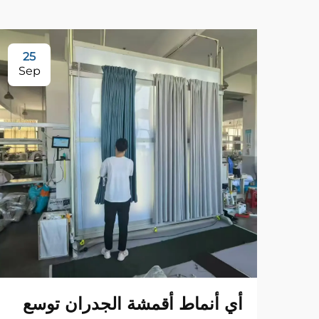
25
Sep
أي أنماط أقمشة الجدران توسع