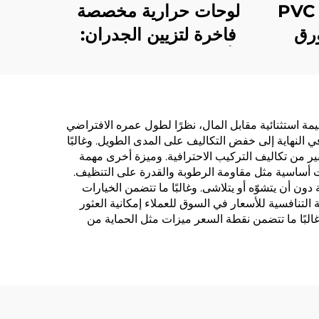
قاعدة قماش متقاطع PVC
لوحات حرارية مخصصة
رق
فاخرة لتزيين الجدران:
يق
أطقم جدران متكاملة
لسلاسل
وخلفيات لجميع أنحاء
يارد
المنزل، غرفة المعيشة،
الممر، وغرفة النوم
ي. أولاً، يقدّم قيمة استثنائية مقابل المال، نظرًا لطول عمره الافتراضي
ي النهاية إلى خفض التكاليف على المدى الطويل. وغالبًا
ير من تكاليف التركيب الاحترافية. وميزة أخرى مهمة
ت أساسية مثل مقاومة الرطوبة والقدرة على التنظيف.
ون أن يتشوّه أو يتلاشى. وغالبًا ما تتضمن الخيارات
التنافسية للأسعار في السوق للعملاء إمكانية العثور
غالبًا ما تتضمن نقطة السعر ميزات مثل الحماية من