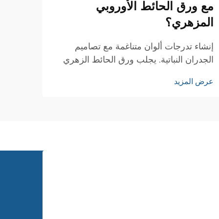
مع ورق الحائط الأوروبي
أم آل
المزهري؟
فهم ا
اليدو
إنشاء تدرجات ألوان متناغمة مع تصاميم
المطرز
الجدران النباتية. يجلب ورق الحائط الزهري
عرض ا
الفني
الأوروبي أناقة خالدة وجمالاً طبيعياً إلى أي
عرض المزيد
الأقم
مساحة داخلية. وقد زين هذا العنصر
العصور
التصميمي الكلاسيكي جدران المنازل
المرموقة على مدى قرون، وظلّ هذا التصميم
رمزاً للأناقة عبر الزمن.