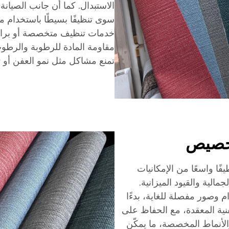
الاستبدال. كما أن جانب الصيانة 
سوى تنظيفًا بسيطًا باستخدام م
خدمات تنظيف متخصصة أو برامج
مقاومة المادة للرطوبة والرطو
تمنع مشاكل مثل نمو العفن أو تل
تخصيص
بنية تسعير ألواح ورق الحائط من مادة PVC طيفًا واسعًا من الإمكانيات
الية والقيود الميزانية.
م وصور مفصلة للغاية، بدءًا
فنية المعقدة، مع الحفاظ على
والأنماط المخصصة، ما يمكّن