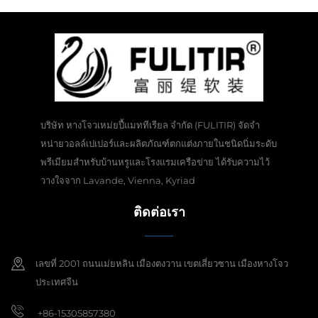
บริษัท หางโจวเหม่ยปี้แมททีเรียล จำกัด (FULITIR) จัดจำ
หน่ายวอลล์เปเปอร์และผลิตภัณฑ์ตกแต่งภายในชนิดนิ่มระดับ
พรีเมียมสำหรับบ้านหรูและโรงแรมเครือข่าย ได้รับความไว้
วางใจจาก Lavande, Vienna, Kyriad
ติดต่อเรา
เลขที่ 2001 ถนนเม่ยหลิน เมืองตงวาน เขตเสี่ยวซาน เมืองหางโจว
ประเทศจีน
+86-15305857380