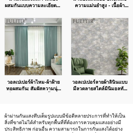
ผสมกันแบบความละเอียดสูง
ความแม่นยำสูง - เนื้อผ้า
ดีไซน์รางเลื่อนเงียบ เฉดสีมิ
เนียนนุ่ม บังแสงได้เต็ม
นิมอลทันสมัยแบบแยกสี
ประสิทธิภาพ ม่านกันลม
ชัดเจน
และให้ความอบอุ่นสำหรับ
ห้องนอนและห้องนั่งเล่น
วอลเปเปอร์ผ้าไหม-ผ้าฝ้าย
วอลเปเปอร์ลายผ้าลินินแบบ
ทอผสมกัน: สัมผัสความนุ่ม
มีลวดลายสไตล์มินิมอลทัน
ลื่นของผ้าไหมและเนื้อผ้า
สมัย - วัสดุเคลือบผิวสัมผัส
ฝ้ายที่นุ่มสบาย กำหนดนิยาม
แบบสามมิติสำหรับตกแต่ง
ใหม่ของความงามสำหรับ
ผนังหัวเตียงในห้องนอน วัสดุ
ผนัง
เป็นมิตรกับสิ่งแวดล้อม มี
ผ้าม่านกันแสงทึบเต็มรูปแบบมีข้อดีหลายประการที่ทำให้เป็น
หลายสีให้เลือก
สิ่งที่ขาดไม่ได้สำหรับทุกพื้นที่ที่ต้องการควบคุมแสงอย่างมี
ประสิทธิภาพ ก่อนอื่น ความสามารถในการกันแสงได้อย่าง