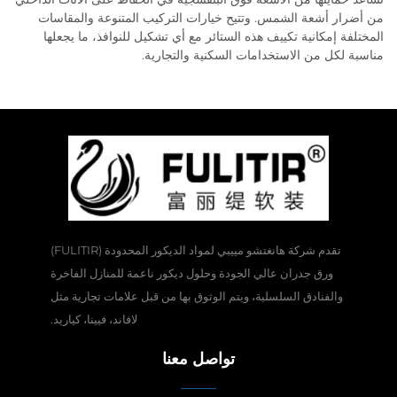
من أضرار أشعة الشمس. وتتيح خيارات التركيب المتنوعة والمقاسات
المختلفة إمكانية تكييف هذه الستائر مع أي تشكيل للنوافذ، ما يجعلها
مناسبة لكل من الاستخدامات السكنية والتجارية.
تقدم شركة هانغتشو مييبي لمواد الديكور المحدودة (FULITIR)
ورق جدران عالي الجودة وحلول ديكور ناعمة للمنازل الفاخرة
والفنادق السلسلية، ويتم الوثوق بها من قبل علامات تجارية مثل
لافاند، فيينا، كياريد.
تواصل معنا