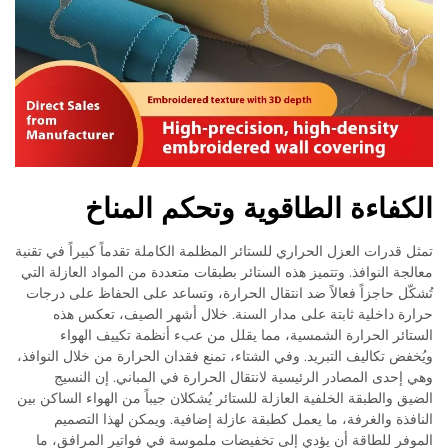
الكفاءة الطاقوية وتحكم المناخ
تمثل قدرات العزل الحراري للستائر المظلمة الكاملة تقدماً كبيراً في تقنية
معالجة النوافذ. وتتميز هذه الستائر بطبقات متعددة من المواد العازلة التي
تُشكّل حاجزاً فعالاً ضد انتقال الحرارة، وتساعد على الحفاظ على درجات
حرارة داخلية ثابتة على مدار السنة. خلال أشهر الصيف، تعكس هذه
الستائر الحرارة الشمسية، مما يقلل من عبء أنظمة تكييف الهواء
ويُخفض تكاليف التبريد. وفي الشتاء، تمنع فقدان الحرارة من خلال النوافذ،
وهي إحدى المصادر الرئيسية لانتقال الحرارة في المباني. إن النسيج
الضيق والطبقة الخلفية العازلة للستائر يُشكلان جيباً من الهواء الساكن بين
النافذة والغرفة، ما يعمل كطبقة عازلة إضافية. ويمكن لهذا التصميم
الموفر للطاقة أن يؤدي إلى تخفيضات ملموسة في فواتير المرافق، ما