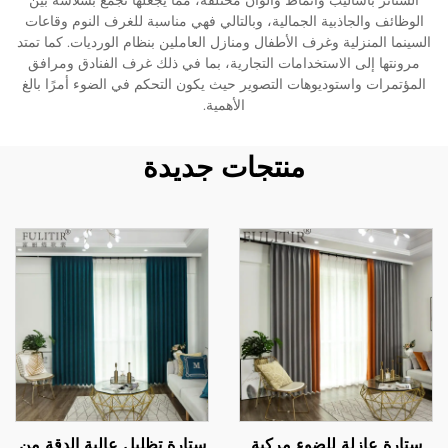
الستائر بأساليب وأنماط وألوان مختلفة، مما يجعلها تجمع بسلاسة بين
الوظائف والجاذبية الجمالية، وبالتالي فهي مناسبة للغرف النوم وقاعات
السينما المنزلية وغرف الأطفال ومنازل العاملين بنظام الورديات. كما تمتد
مرونتها إلى الاستخدامات التجارية، بما في ذلك غرف الفنادق ومرافق
المؤتمرات واستوديوهات التصوير حيث يكون التحكم في الضوء أمرًا بالغ
الأهمية.
منتجات جديدة
ستارة عازلة للضوء مركبة
ستارة تظليل عالية الدقة من