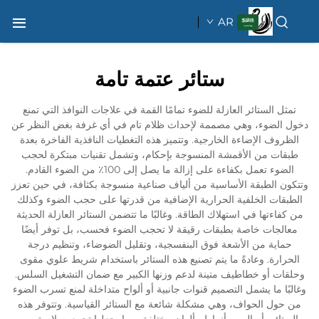
AR
ستائر عتمة تامة
تمثل الستائر العازلة للضوء تمامًا القمة في علاجات النوافذ التي تمنع
دخول الضوء، وهي مصممة لإحداث ظلام تام في أي غرفة بغض النظر عن
الظروف الإضاءة الخارجية. وتتميز هذه التغطيات النافذية الفاخرة بعدة
طبقات من الأقمشة المنسوجة بإحكام، وتشمل تقنيات مبتكرة لحجب
الضوء تعمل بكفاءة على إزالة ما يصل إلى 100٪ من الضوء القادم.
وتتكون الطبقة الأساسية من ألياف صناعية منسوجة بكثافة، في حين تعزز
الطبقات الخلفية الحرارية الإضافية من قدرتها على حجب الضوء وكذلك
من كفاءتها في استهلاك الطاقة. وغالبًا ما تتضمن الستائر العازلة الحديثة
معالجات خاصة بطبقات رقيقة لا تحجب الضوء فحسب، بل توفر أيضًا
حماية من الأشعة فوق البنفسجية، وتقليل الضوضاء، وتنظيم درجة
الحرارة. وعادةً ما يتم تصنيع هذه الستائر باستخدام شريط علوي مقوى
وحلقات أو خطاطيف متينة لدعم وزنها الكبير مع ضمان التشغيل السلس.
وغالبًا ما يشمل التصميم قنوات جانبية أو ألواح متداخلة لمنع تسرب الضوء
من حول الحواف، وهي مشكلة شائعة مع الستائر القياسية. وتتوفر هذه