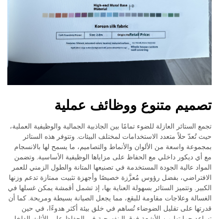
تصميم متنوع ووظائف عملية
تجمع الستائر العازلة للضوء تمامًا بين الجاذبية الجمالية والوظيفية العملية،
حيث تُعدّ حلاً متعدد الاستخدامات لمختلف البيئات. وتتوفر هذه الستائر
بمجموعة واسعة من الألوان والأنماط والتصاميم، ما يسمح لها بالانسجام
مع أي ديكور داخلي مع الحفاظ على مزاياها الوظيفية الأساسية. وتضمن
المواد عالية الجودة المستخدمة في تصنيعها المتانة والطول الزمني للعمر
الافتراضي، بفضل رؤوس مُعزَّزة خصيصًا وأجهزة تثبيت ممتازة تدعم وزنها
الكبير. وتتميز الستائر بسهولة العناية بها، إذ تشمل أقمشة يمكن غسلها في
الغسالة وعلاجات مقاومة للبقع، مما يجعل الصيانة بسيطة ومريحة. كما أن
قدرتها على تقليل الضوضاء تُساهم في خلق بيئة أكثر هدوءًا، في حين
تساعد حمايتها من الأشعة فوق البنفسجية في الحفاظ على الأثاث الداخلي