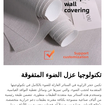
تكنولوجيا عزل الضوء المتفوقة
تكمن حجر الزاوية في الستائر العازلة للضوء بالكامل في تكنولوجيتها
المتقدمة لحجب الضوء، والتي تميزها عن وسائل تغطية النوافذ القياسية.
وتستخدم هذه الستائر بنية متعددة الطبقات متطورة، تتضمن طبقة رئيسية
من ألياف صناعية منسوجة بكثافة مقترنة بطبقات دعم حرارية متخصصة.
ويُعالج القماش بعملية سرية تملأ أي فجوات مجهرية بين الألياف، مما