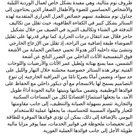
ظروف نوم مثالية، وهي مفيدة بشكل خاص لعمال الوردية الليلية
والأشخاص الحساسين للضوء والأطفال الصغار الذين يحتاجون إلى
جداول نوم منتظمة. تسهم خصائص العزل الحراري المتقدمة لهذه
الستائر بشكل كبير في الكفاءة الطاقوية، حيث تقلل من تكاليف
التدفئة في الشتاء وتكاليف التبريد في الصيف من خلال تشكيل
حاجز فعّال ضد انتقال درجات الحرارة. كما توفر قدرتها على تقليل
الضوضاء طبقة إضافية من الراحة، إذ تقلل من الإزعاج الخارجي
وتنشئ بيئة داخلية أكثر هدوءًا. تحمي خصائص الحماية من الأشعة
فوق البنفسجية الأثاث الداخلي من الضرر الناتج عن أشعة
الشمس، مما يمنع بهتانه ويُطيل عمر الأثاث والأرضيات واللوحات
الفنية. توفر هذه الستائر خصوصية محسّنة خلال النهار والليل على
حد سواء، وتضمن أمانًا بصريًا تامًا من المراقبة الخارجية. إن تنوع
التصاميم يسمح لها بالانسجام مع أي ديكور داخلي مع الحفاظ على
فوائدها الوظيفية. وتضمن متانتها وبنيتها عالية الجودة أداءً طويل
الأمد، ما يجعلها استثمارًا اقتصاديًا لكل من المساحات السكنية
والتجارية. تتسم بسهولة الصيانة والتنظيف، إلى جانب مقاومتها
للغبار والمواد المسببة للحساسية، ما يجعلها عملية للاستخدام
اليومي. بالإضافة إلى ذلك، يمكن أن تؤدي فوائدها الموفرة للطاقة
إلى تخفيضات ملحوظة في فواتير الخدمات، مما يوفر مزايا مالية
طويلة الأجل إلى جانب فوائدها العملية الفورية.