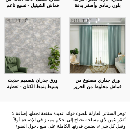
بلون رمادي وأصفر بدقة
قماش الشينيل - نسيج ناعم
عالية، بتصميم مسار صامت،
ولزج، تمنع الضوء تمامًا،
ستارة ذات طراز حديث
ستارة مضادة للرياح وتحتفظ
وبسيط بألوان مُقَسَّمة
بالدفء مناسبة لغرفة النوم
وغرفة المعيشة
ورق جداري مصنوع من
ورق جدران بتصميم حديث
قماش مخلوط من الحرير
بسيط بنمط الكتان - تغطية
والقطن: يجمع بين لمسة
ثلاثية الأبعاد للمسامير، مادة
ناعمة كالأملس ولمسة ناعمة
صديقة للبيئة، ألوان متعددة
كالقطن، ويُعيد تعريف
متاحة
الجماليات الجديدة للجدران
توفر الستائر العازلة للضوء فوائد عديدة مقنعة تجعلها إضافة لا
تُقدّر بثمن لأي مساحة تحتاج إلى تحكم ممتاز في الإضاءة. أولاً
وقبل كل شيء، يضمن قدرتها الكاملة على منع دخول الضوء