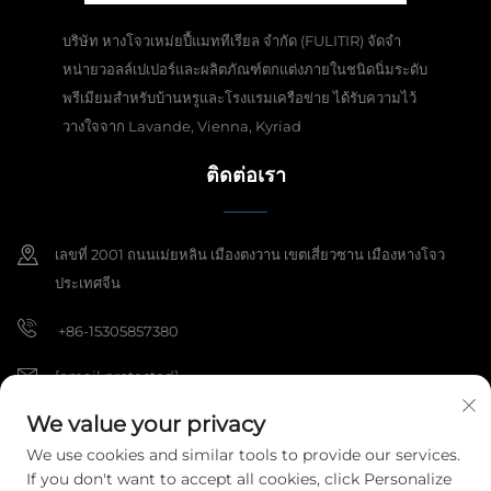
บริษัท หางโจวเหม่ยปี้แมททีเรียล จำกัด (FULITIR) จัดจำ
หน่ายวอลล์เปเปอร์และผลิตภัณฑ์ตกแต่งภายในชนิดนิ่มระดับ
พรีเมียมสำหรับบ้านหรูและโรงแรมเครือข่าย ได้รับความไว้
วางใจจาก Lavande, Vienna, Kyriad
ติดต่อเรา
เลขที่ 2001 ถนนเม่ยหลิน เมืองตงวาน เขตเสี่ยวซาน เมืองหางโจว
ประเทศจีน
+86-15305857380
[email protected]
We value your privacy
We use cookies and similar tools to provide our services.
สงวนลิขสิทธิ์ © 2025 บริษัท หางโจว เม่ยปิ่ว เดคอเรชั่น เมทีเรียล จำกัด สงวน
If you don't want to accept all cookies, click Personalize
ลิขสิทธิ์ทั้งหมด
นโยบายความเป็นส่วนตัว