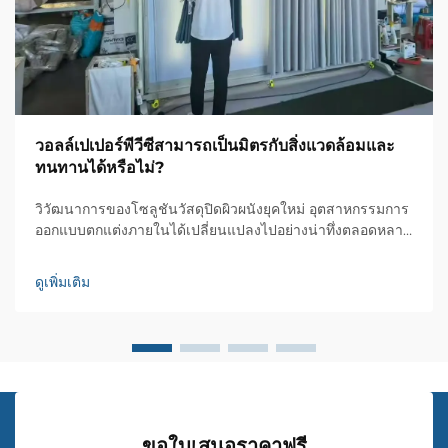
วอลล์เปเปอร์พีวีซีสามารถเป็นมิตรกับสิ่งแวดล้อมและ
ทนทานได้หรือไม่?
วิวัฒนาการของโซลูชันวัสดุปิดผิวผนังยุคใหม่ อุตสาหกรรมการ
ออกแบบตกแต่งภายในได้เปลี่ยนแปลงไปอย่างน่าทึ่งตลอดหลาย
ปีที่ผ่านมา โดยผ้าปิดผนังพีวีซีได้ปรากฏตัวขึ้นในฐานะโซลูชัน
วัสดุปิดผิวผนังที่เป็นปฏิวัติ วัสดุอันทันสมัยนี้ได้กำหนดนิยามใหม่
ดูเพิ่มเติม
ให้กับการใช้งานผนังของเรา...
ขอใบเสนอราคาฟรี