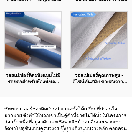
ผนังเรียบง่ายสำหรับตกแต่ง
โรงแรมเครือข่าย ฐานผ้าทอ
ผนังด้านหลังโซฟาในห้องนั่ง
วัสดุปิดผนังทนไฟ ผู้ผลิต ผ้า
เล่น มีหลายสีให้เลือก
ไม่ทอ 2.8 เมตร
วอลเปเปอร์ติดผนังแบบไม่มี
วอลเปเปอร์คุณภาพสูง -
รอยต่อสำหรับห้องนั่งเล่น
ดีไซน์ทันสมัย ขายส่งจากผู้
และห้องนอน - ดีไซน์มินิ
ผลิต เหมาะสำหรับใช้
มอลทันสมัย สีพื้น เบาะหรู
ตกแต่งทั้งหลังโดยเฉพาะ
หนาขึ้นและกันน้ำได้ สั่งซื้อ
ห้องนอนและห้องนั่งเล่น
โดยตรงจากผู้ผลิต
หนาขึ้นและกันน้ำได้ เหมาะ
ซัพพลายเออร์ช่องติดม่านนำเสนอข้อได้เปรียบที่น่าสนใจ
สำหรับตกแต่งผนังหลังบ้าน
มากมาย ซึ่งทำให้พวกเขาเป็นคู่ค้าที่ขาดไม่ได้ทั้งในโครงการ
รายละเอียดขั้นต่ำในการสั่ง
ก่อสร้างเพื่อที่อยู่อาศัยและเชิงพาณิชย์ ก่อนอื่นเลย พวกเขา
ซื้อ: 30 ตารางเมตร ราย
จัดหาโซลูชันแบบครบวงจร ซึ่งรวมถึงระบบรางหลัก ตลอดจน