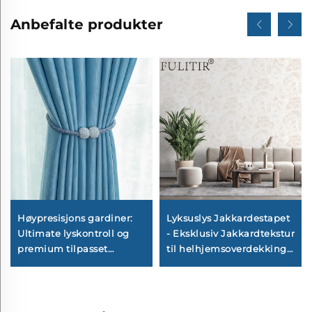
Anbefalte produkter
Høypresisjons gardiner:
Lyksuslys Jakkardestapet
Ultimate lyskontroll og
- Eksklusiv Jakkardtekstur
premium tilpasset
til helhjemsoverdekking,
eleganse
slitesterk og anti-søl,
egnet både til stue og
soverom