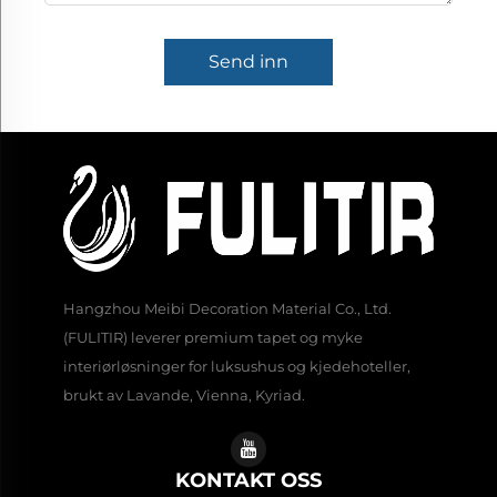
Send inn
Hangzhou Meibi Decoration Material Co., Ltd.
(FULITIR) leverer premium tapet og myke
interiørløsninger for luksushus og kjedehoteller,
brukt av Lavande, Vienna, Kyriad.
KONTAKT OSS