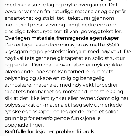
med rike visuelle lag og myke overganger. Det
bevarer varmen fra naturlige materialer og oppnår
ensartethet og stabilitet i teksturer gjennom
industriell presis vevning, langt bedre enn den
ensidige teksturytelsen til vanlige veggtekstiler.
Overlegen materiale, fremragende egenskaper
Den er laget av en kombinasjon av matte 350D
kryssgarn og polyesterkationgarn med høy vekt. De
høykvalitets garnene gir tapetet en solid struktur
og pen fall. Den matte overflaten er myk og ikke
blændende, noe som kan forbedre rommets
belysning og skape en rolig og behagelig
atmosfære; materialet med høy vekt forbedrer
tapetets holdbarhet og motstand mot strekking,
slik at det ikke lett rynker eller revner. Samtidig har
polyesterkation-materialet i seg selv utmerkede
fysiske egenskaper, og legger dermed et solidt
grunnlag for etterfølgende funksjonelle
oppgraderinger.
Kraftfulle funksjoner, problemfri bruk