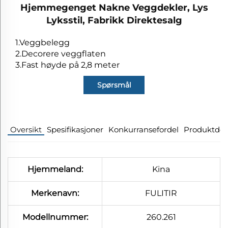
Hjemmegenget Nakne Veggdekler, Lys
Lyksstil, Fabrikk Direktesalg
1.Veggbelegg
2.Decorere veggflaten
3.Fast høyde på 2,8 meter
Spørsmål
Oversikt
Spesifikasjoner
Konkurransefordel
Produktdeta
Hjemmeland:
Kina
Merkenavn:
FULITIR
Modellnummer:
260.261