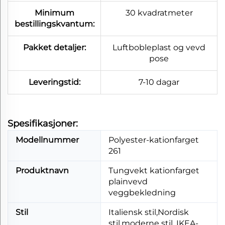
Minimum
30 kvadratmeter
bestillingskvantum:
Pakket detaljer:
Luftbobleplast og vevd
pose
Leveringstid:
7-10 dagar
Spesifikasjoner:
Modellnummer
Polyester-kationfarget
261
Produktnavn
Tungvekt kationfarget
plainvevd
veggbekledning
Stil
Italiensk stil,Nordisk
stil,moderne stil, IKEA-