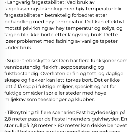
• Langvarig fargestabilitet: Ved bruk av
fargefikseringsteknologi med høy temperatur blir
fargestabiliteten betraktelig forbedret etter
behandling med høy temperatur. Det kan effektivt
motstå påvirkning av høy temperatur og sollys, og
fargen blir ikke borte etter langvarig bruk. Dette
løser problemet med fadning av vanlige tapeter
under bruk.
• Super trebeskyttelse: Den har flere funksjoner som
vannbestandig, flekkfri, soppbestandig og
fuktbestandig. Overflaten er fin og tett, og daglige
skrape og flekker kan lett tørkes bort. Det er ikke
lett å få sopp i fuktige miljøer, spesielt egnet for
fuktige områder i sør eller steder med høye
miljøkrav som teesalonger og klubber.
• Tilknytning til flere scenarier: Fast høydedesign på
2,8 meter passer de fleste innendørs gulvhøyder. En
stor rull på 2,8 meter × 80 meter kan dekke behovet
for full belegning av store veggflater, og redusere