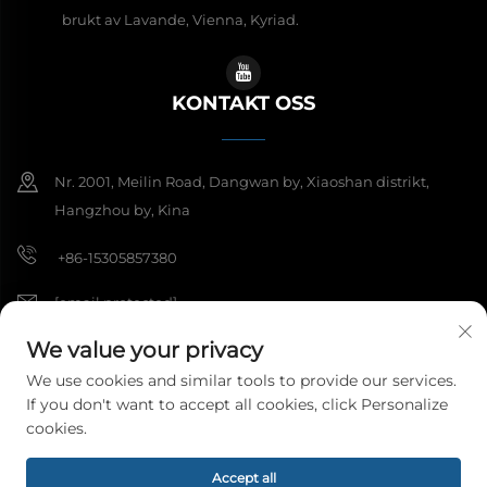
brukt av Lavande, Vienna, Kyriad.
KONTAKT OSS
Nr. 2001, Meilin Road, Dangwan by, Xiaoshan distrikt,
Hangzhou by, Kina
+86-15305857380
[email protected]
We value your privacy
We use cookies and similar tools to provide our services.
Copyright © 2026 Hangzhou Meibi Decoration Materials Co., Ltd. Alle
If you don't want to accept all cookies, click Personalize
rettigheter reservert.
Personvernpolicy
cookies.
Accept all