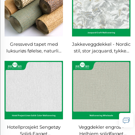
Gressvevd tapet med
Jakkeveggdekkel - Nordic
luksuriøs følelse, naturlig
stil, stor jacquard, tykket,
og miljøvennlig
sømløs, amerikansk og
tredimensjonalt tapet,
europeisk stil, premium
ikke selvklebende tykke
struktur, diskrete
sisal- og rotangstikker,
mønstre, amerikansk stil
fabrikkhurt salg
veggdekkel
Hotellprosjekt Sengetøy
Veggdekler engros -
Solid-Farget
Helhjem solidfarget