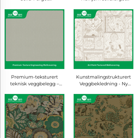
Veggbekledning - For
bomull-linnen garnfarget
Soverom og Stue,
tykket veggdekle,
Premium Struktur,
direktesalg fra fabrikk,
Heldekkende Uten
teknisk klasse, sømløs
Løsninger, Direkte fra
kant, lys luksusstil
Produsent (Grosveksel
Tilgjengelig)
Premium-teksturert
Kunstmalingstrukturert
teknisk veggbelegg –
Veggbekledning - Ny
sømløst for hele huset,
Kinesisk Stil, Slitasje- og
egnet til soveværelse og
Krapresistens, Egnet for
stue, hjemmebruk av
Soverom Hovedpute
bomull-linnen enfarget
Aksentvegg
veggdekning, lys
luksusstil, direktesalg fra
fabrikk