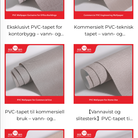
Eksklusivt PVC-tapet for
Kommersielt PVC-teknisk
kontorbygg – vann- og
tapet – vann- og
flammehindrende, krasj-
flammehindrende
og slitesterkt,
veggbekledning for
kommersiell teknisk
kontorbygg og
veggbekledning for
kjøpesentre, krasj- og
montering på store
slitesterk veggdekorasjon
arealer
for montering på store
arealer
PVC-tapet til kommersiell
【Vannavist og
bruk – vann- og
slitesterk】PVC-tapet til
flammehindrende
hjemmebruk (stue og
veggbekledning for
soverom) – minimalistisk