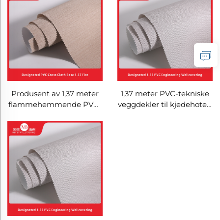
hotell- og
enfarget sømløs
gjestehusprosjekter,
vegdekking, lettåkledd
slitesterk
hjemmedekorasjonstapet
veggdekormateriale for
montering på store
arealer
1,37 meter PVC-tekniske
Produsent av 1,37 meter
veggdekler til kjedehotell,
flammehemmende PVC-
korsdukksbase,
veggdekler med
flammehemmende
korsdukksbase til
veggdekler, produsent,
kjedehotellene Lavande,
ikkvevd stoff, 2,8 meter
Vienna og Kyriad