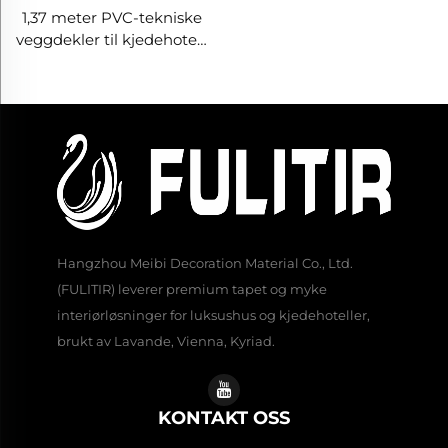
1,37 meter PVC-tekniske
veggdekler til kjedehotell,
korsdukksbase,
flammehemmende
veggdekler, produsent,
ikkvevd stoff, 2,8 meter
Hangzhou Meibi Decoration Material Co., Ltd.
(FULITIR) leverer premium tapet og myke
interiørløsninger for luksushus og kjedehoteller,
brukt av Lavande, Vienna, Kyriad.
KONTAKT OSS