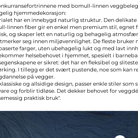
nkurransefortrinnene med bomull-linnen veggbelegg 
gelig hjemmedekorasjon:
ialet har en innebygd naturlig struktur. Den delikat
l-linnen fiber gir en enkel men premium stil, egnet fo
isk, og skaper lett en naturlig og behagelig atmosfæ
tmerker seg innen miljøvennlighet. De fleste bruker
aserte farger, uten ubehagelig lukt og med lavt in
kommer helsebehovet i hjemmet, spesielt i barneba
egenskapene er sikret: det har en fleksibel og slitest
tørking. I tillegg er det svært pustende, noe som kan
dannelse på vegger.
lassiske og allsidige design, passer enkle stiler som sol
are og forblir tidløse. Det dekker behovet for veggdé
semessig praktisk bruk".