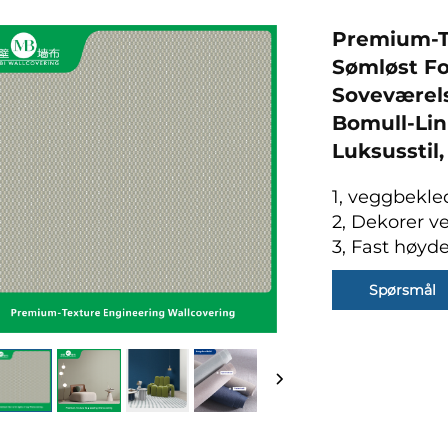
Premium-T
Sømløst Fo
Soveværel
Bomull-Lin
Luksusstil,
1, veggbekle
2, Dekorer v
3, Fast høyd
Spørsmål