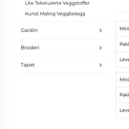
Lite Teksturerte Veggstoffer
Kunst Maling Veggbelegg
Min
Gardin
Pakk
Broderi
Leve
Tapet
Min
Pakk
Leve