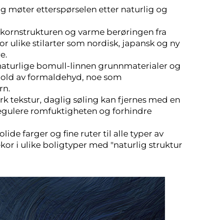
møter etterspørselen etter naturlig og
e kornstrukturen og varme berøringen fra
r ulike stilarter som nordisk, japansk og ny
re.
 naturlige bomull-linnen grunnmaterialer og
nhold av formaldehyd, noe som
rn.
erk tekstur, daglig søling kan fjernes med en
 regulere romfuktigheten og forhindre
ide farger og fine ruter til alle typer av
kor i ulike boligtyper med "naturlig struktur