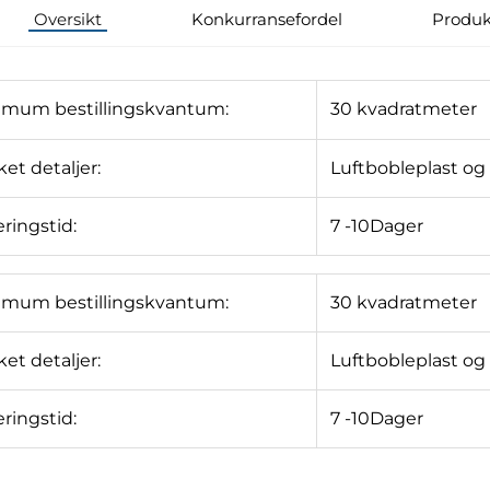
Oversikt
Konkurransefordel
Produk
imum bestillingskvantum:
30 kvadratmeter
et detaljer:
Luftbobleplast og
ringstid:
7
-10
Dager
imum bestillingskvantum:
30 kvadratmeter
et detaljer:
Luftbobleplast og
ringstid:
7
-10
Dager