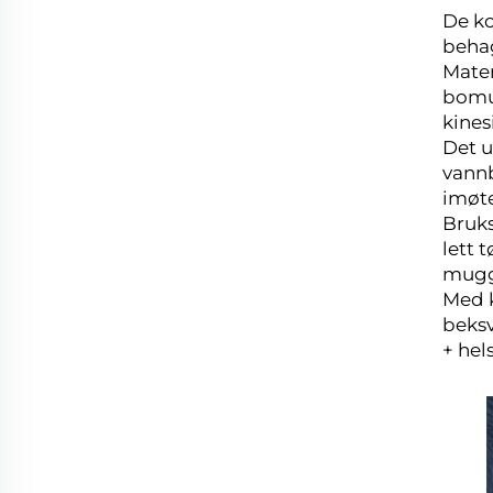
De ko
beha
Mater
bomul
kines
Det u
vannb
imøte
Bruks
lett 
mugg
Med k
beksv
+ hel