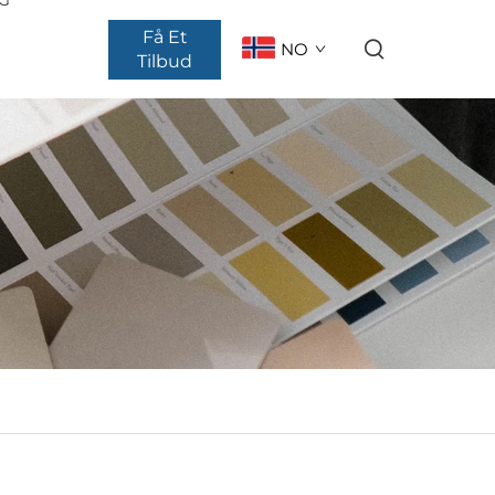
Få Et
NO
Tilbud