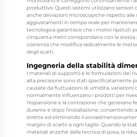
monitorano e correggono continuamente l’acc
produttivo. Questi sistemi utilizzano sensori ot
anche deviazioni microscopiche rispetto alle 
aggiustamenti in tempo reale per mantenere 
tecnologica garantisce che i motivi ripetuti p
cinquanta metri corrispondano con la stessa pr
coerenza che modifica radicalmente le metodol
degli scarti.
Ingegneria della stabilità dime
I materiali di supporto e le formulazioni dei ri
alta precisione sono stati specificatamente pr
causate da fluttuazioni di umidità, variazion
normalmente influenzano i prodotti per rives
l’espansione e la contrazione che generano fe
durante e dopo l’installazione, consentendo agl
strette ed eliminando il sovradimensioname
margini di scarto a ogni taglio. Quando la stab
materiali anziché dalla tecnica di posa, la rid