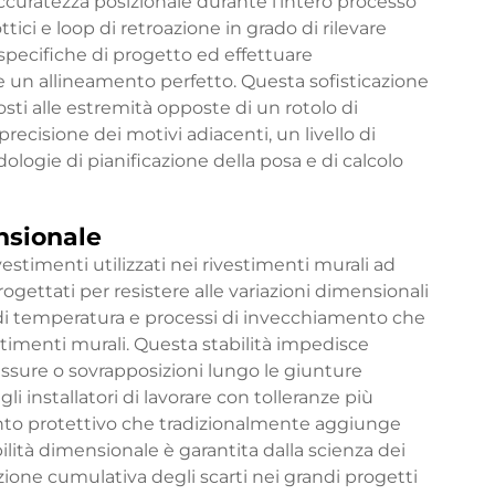
uratezza posizionale durante l’intero processo
tici e loop di retroazione in grado di rilevare
specifiche di progetto ed effettuare
un allineamento perfetto. Questa sofisticazione
osti alle estremità opposte di un rotolo di
ecisione dei motivi adiacenti, un livello di
ogie di pianificazione della posa e di calcolo
nsionale
vestimenti utilizzati nei rivestimenti murali ad
ogettati per resistere alle variazioni dimensionali
i di temperatura e processi di invecchiamento che
timenti murali. Questa stabilità impedisce
ssure o sovrapposizioni lungo le giunture
i installatori di lavorare con tolleranze più
nto protettivo che tradizionalmente aggiunge
ilità dimensionale è garantita dalla scienza dei
uzione cumulativa degli scarti nei grandi progetti