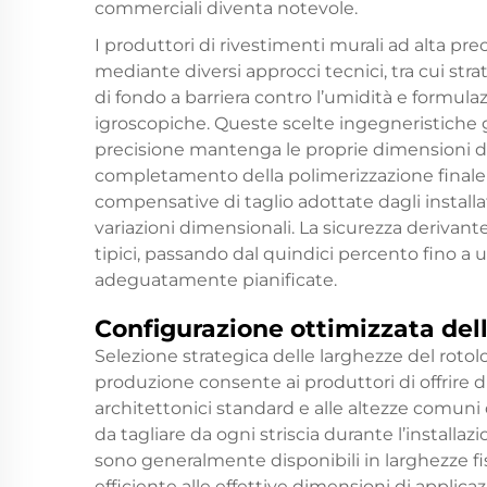
commerciali diventa notevole.
I produttori di rivestimenti murali ad alta pr
mediante diversi approcci tecnici, tra cui strat
di fondo a barriera contro l’umidità e formula
igroscopiche. Queste scelte ingegneristiche g
precisione mantenga le proprie dimensioni dal 
completamento della polimerizzazione finale d
compensative di taglio adottate dagli install
variazioni dimensionali. La sicurezza derivante 
tipici, passando dal quindici percento fino a
adeguatamente pianificate.
Configurazione ottimizzata dell
Selezione strategica delle larghezze del rotol
produzione consente ai produttori di offrire d
architettonici standard e alle altezze comuni 
da tagliare da ogni striscia durante l’installa
sono generalmente disponibili in larghezze 
efficiente alle effettive dimensioni di applica