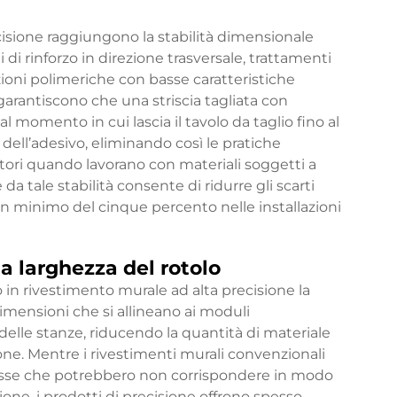
ecisione raggiungono la stabilità dimensionale
i di rinforzo in direzione trasversale, trattamenti
zioni polimeriche con basse caratteristiche
arantiscono che una striscia tagliata con
momento in cui lascia il tavolo da taglio fino al
ell’adesivo, eliminando così le pratiche
atori quando lavorano con materiali soggetti a
da tale stabilità consente di ridurre gli scarti
 un minimo del cinque percento nelle installazioni
a larghezza del rotolo
o in
rivestimento murale ad alta precisione
la
imensioni che si allineano ai moduli
delle stanze, riducendo la quantità di materiale
zione. Mentre i rivestimenti murali convenzionali
fisse che potrebbero non corrispondere in modo
zione, i prodotti di precisione offrono spesso